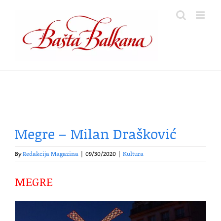
Skip
to
content
Megre – Milan Drašković
By
Redakcija Magazina
|
09/30/2020
|
Kultura
MEGRE