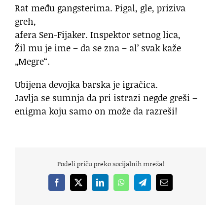
Rat među gangsterima. Pigal, gle, priziva
greh,
afera Sen-Fijaker. Inspektor setnog lica,
Žil mu je ime – da se zna – al’ svak kaže
„Megre“.
Ubijena devojka barska je igračica.
Javlja se sumnja da pri istrazi negde greši –
enigma koju samo on može da razreši!
Podeli priču preko socijalnih mreža!
Facebook
X
LinkedIn
WhatsApp
Telegram
Email