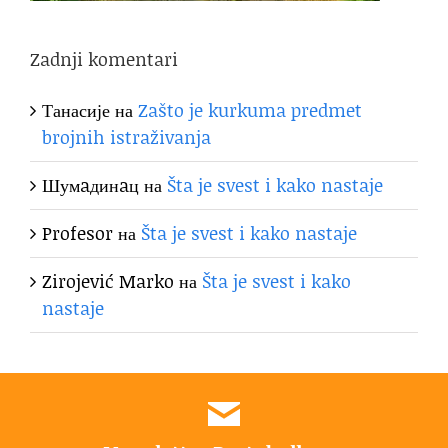
Zadnji komentari
Танасије
на
Zašto je kurkuma predmet
brojnih istraživanja
Шумaдинaц
на
Šta je svest i kako nastaje
Profesor
на
Šta je svest i kako nastaje
Zirojević Marko
на
Šta je svest i kako
nastaje