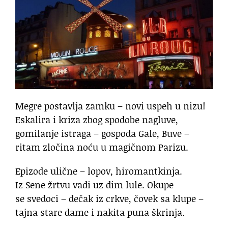
Megre postavlja zamku – novi uspeh u nizu!
Eskalira i kriza zbog spodobe nagluve,
gomilanje istraga – gospoda Gale, Buve –
ritam zločina noću u magičnom Parizu.
Epizode ulične – lopov, hiromantkinja.
Iz Sene žrtvu vadi uz dim lule. Okupe
se svedoci – dečak iz crkve, čovek sa klupe –
tajna stare dame i nakita puna škrinja.