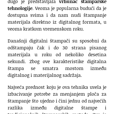
dugo je predstavljala
vrhunac štamparske
tehnologije
. Veoma je popularna budući da je
dostupna svima i da nam nudi štampanje
materijala direktno iz digitalnog formata, u
veoma kratkom vremenskom roku.
Današnji digitalni štampači su sposobni da
odštampaju čak i do 30 strana pisanog
materijala u roku od nekoliko desetina
sekundi. Zbog ove karakteristike digitalna
štampa se smatra mostom između
digitalnog i materijalnog sadržaja.
Najveća prednost koju je ova tehnika uvela je
izbacivanje potrebe za menjanjem ploča za
štampanje što ujedno i čini jednu od najvećih
razlika između digitalne štampe i