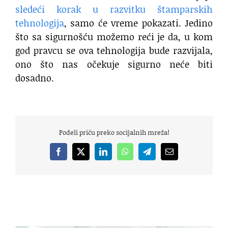
sledeći korak u razvitku štamparskih
tehnologija
, samo će vreme pokazati. Jedino
što sa sigurnošću možemo reći je da, u kom
god pravcu se ova tehnologija bude razvijala,
ono što nas očekuje sigurno neće biti
dosadno.
Podeli priču preko socijalnih mreža!
Facebook
X
LinkedIn
WhatsApp
Telegram
Email