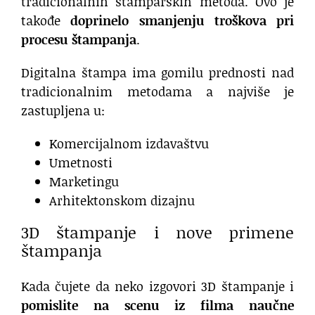
tradicionalnih štamparskih metoda. Ovo je
takođe
doprinelo smanjenju troškova pri
procesu štampanja
.
Digitalna štampa ima gomilu prednosti nad
tradicionalnim metodama a najviše je
zastupljena u:
Komercijalnom izdavaštvu
Umetnosti
Marketingu
Arhitektonskom dizajnu
3D štampanje i nove primene
štampanja
Kada čujete da neko izgovori 3D štampanje i
pomislite na scenu iz filma naučne