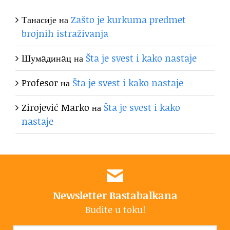
Танасије
на
Zašto je kurkuma predmet
brojnih istraživanja
Шумaдинaц
на
Šta je svest i kako nastaje
Profesor
на
Šta je svest i kako nastaje
Zirojević Marko
на
Šta je svest i kako
nastaje
Newsletter Bastabalkana
Budite u toku!