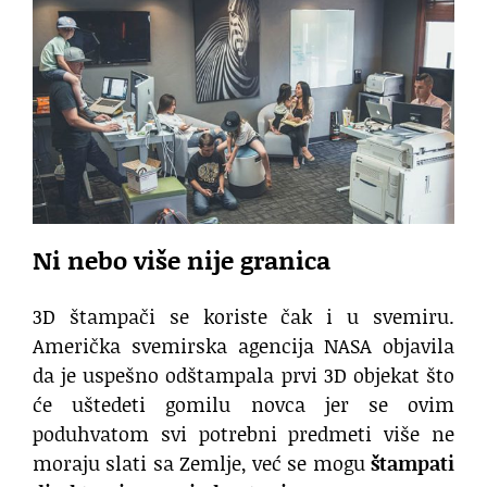
Ni nebo više nije granica
3D štampači se koriste čak i u svemiru.
Američka svemirska agencija NASA objavila
da je uspešno odštampala prvi 3D objekat što
će uštedeti gomilu novca jer se ovim
poduhvatom svi potrebni predmeti više ne
moraju slati sa Zemlje, već se mogu
štampati