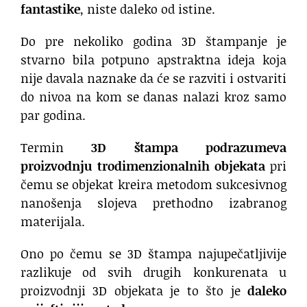
fantastike
, niste daleko od istine.
Do pre nekoliko godina 3D štampanje je
stvarno bila potpuno apstraktna ideja koja
nije davala naznake da će se razviti i ostvariti
do nivoa na kom se danas nalazi kroz samo
par godina.
Termin
3D štampa podrazumeva
proizvodnju trodimenzionalnih objekata
pri
čemu se objekat kreira metodom sukcesivnog
nanošenja slojeva prethodno izabranog
materijala.
Ono po čemu se 3D štampa najupečatljivije
razlikuje od svih drugih konkurenata u
proizvodnji 3D objekata je to što je
daleko