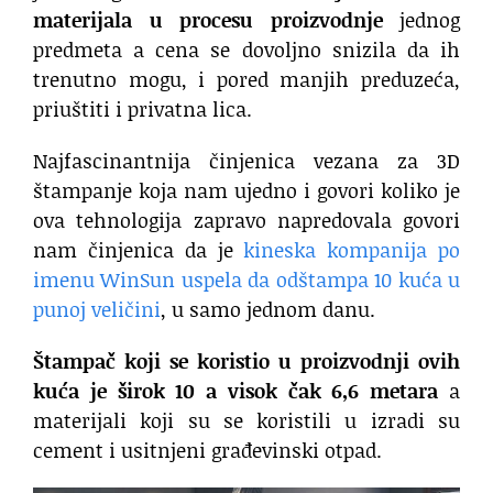
materijala u procesu proizvodnje
jednog
predmeta a cena se dovoljno snizila da ih
trenutno mogu, i pored manjih preduzeća,
priuštiti i privatna lica.
Najfascinantnija činjenica vezana za 3D
štampanje koja nam ujedno i govori koliko je
ova tehnologija zapravo napredovala govori
nam činjenica da je
kineska kompanija po
imenu WinSun uspela da odštampa 10 kuća u
punoj veličini
, u samo jednom danu.
Štampač koji se koristio u proizvodnji ovih
kuća je širok 10 a visok čak 6,6 metara
a
materijali koji su se koristili u izradi su
cement i usitnjeni građevinski otpad.