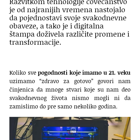
Razvitkom tehnologije čovečanstvo
je od najranijih vremena nastojalo
da pojednostavi svoje svakodnevne
obaveze, a tako je i digitalna
štampa doživela različite promene i
transformacije.
Koliko sve
pogodnosti koje imamo u 21. veku
uzimamo “zdravo za gotovo”
govori nam
činjenica da mnoge stvari koje su nam deo
svakodnevnog života nismo mogli ni da
zamislimo do pre samo nekoliko godina.