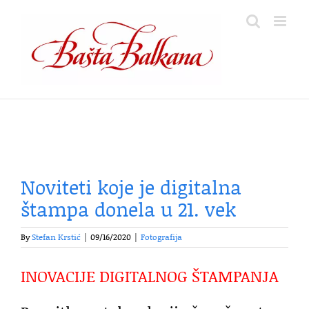
Skip
to
content
Noviteti koje je digitalna
štampa donela u 21. vek
By
Stefan Krstić
|
09/16/2020
|
Fotografija
INOVACIJE DIGITALNOG ŠTAMPANJA