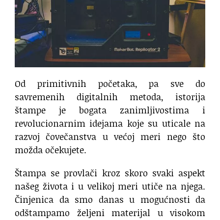
Od primitivnih početaka, pa sve do
savremenih digitalnih metoda, istorija
štampe je bogata zanimljivostima i
revolucionarnim idejama koje su uticale na
razvoj čovečanstva u većoj meri nego što
možda očekujete.
Štampa se provlači kroz skoro svaki aspekt
našeg života i u velikoj meri utiče na njega.
Činjenica da smo danas u mogućnosti da
odštampamo željeni materijal u visokom