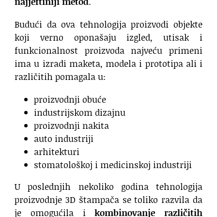
najjeftiniji metod
.
Budući da ova tehnologija proizvodi objekte
koji verno oponašaju izgled, utisak i
funkcionalnost proizvoda najveću primeni
ima u izradi maketa, modela i prototipa ali i
različitih pomagala u:
proizvodnji obuće
industrijskom dizajnu
proizvodnji nakita
auto industriji
arhitekturi
stomatološkoj i medicinskoj industriji
U poslednjih nekoliko godina tehnologija
proizvodnje 3D štampača se toliko razvila da
je omogućila i
kombinovanje različitih