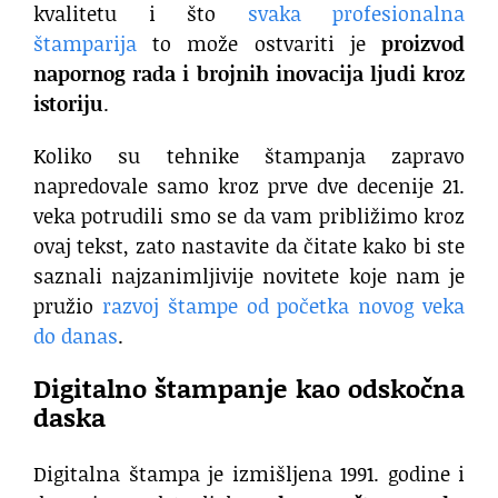
kvalitetu i što
svaka
profesionalna
štamparija
to može ostvariti
je
proizvod
napornog rada i brojnih inovacija ljudi kroz
istoriju
.
Koliko su tehnike štampanja zapravo
napredovale samo kroz prve dve decenije 21.
veka potrudili smo se da vam približimo kroz
ovaj tekst, zato nastavite da čitate kako bi ste
saznali najzanimljivije novitete koje nam je
pružio
razvoj štampe od početka novog veka
do danas
.
Digitalno štampanje kao odskočna
daska
Digitalna štampa je izmišljena 1991. godine i