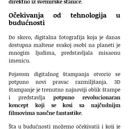
direktno iz svemirske stanice
.
Očekivanja od tehnologija u
budućnosti
Do skoro, digitalna fotografija koja je danas
dostupna maltene svakoj osobi na planeti je
mnogim ljudima, predstavljala misaonu
imenicu.
Pojavom digitalnog štampanja otvorio se
potpuno novi pravac razmiljšanja. 3D
štampanje je trenutno najnoviji oblik štampe
i predstavlja
potpuno revolucionaran
koncept koji se kosi sa najčudnijm
filmovima naučne fantastike
.
Šta u budućnosti možemo očekivatii i koji je