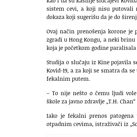
kao i da su kasnije slučajevi Kovida
sistem cevi, a koji nisu putovali
dokaza koji sugerišu da je do šire
Ovaj način prenošenja korone je 
zgradi u Hong Kongu, a neki brinu 
koja je početkom godine paralisala
Studija o slučaju iz Kine pojavila
Kovid-19, a za koji se smatra da s
fekalnim putem.
– To nije nešto o čemu ljudi vol
škole za javno zdravlje „T.H. Chan
Iako je fekalni prenos patogena 
otpadnim cevima, istraživači iz „Sc