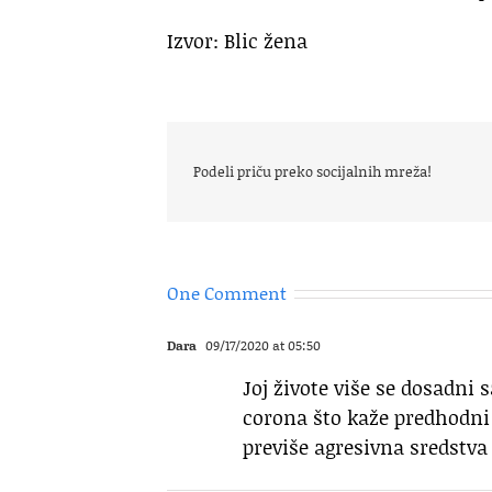
Izvor: Blic žena
Podeli priču preko socijalnih mreža!
One Comment
Dara
09/17/2020 at 05:50
Joj živote više se dosadni
corona što kaže predhodni
previše agresivna sredstva 