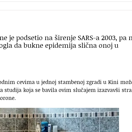
e je podsetio na širenje SARS-a 2003, pa 
ogla da bukne epidemija slična onoj u
vodnim cevima u jednoj stambenoj zgradi u Kini mož
va studija koja se bavila ovim slučajem izazvavši str
korone.