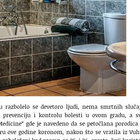
 razbolelo se devetoro ljudi, nema smrtnih slučaj
za prevenciju i kontrolu bolesti u ovom gradu, a s
Medicine“ gde je navedeno da se petočlana porodica
uaru ove godine koronom, nakon što se vratila iz Vu