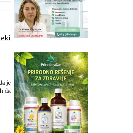
neki
da je
ah da