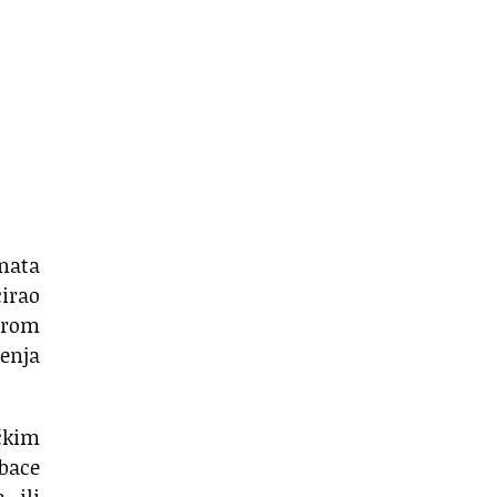
enata
cirao
Širom
ćenja
ičkim
bace
 ili