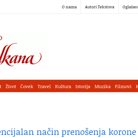
O nama
Autori Tekstova
Oglašav
t
Život
Čovek
Travel
Kultura
Istorija
Muzika
Filmovi
encijalan način prenošenja korone