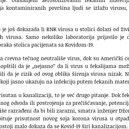
a kontaminiranih površina ljudi se izlažu virusu,
 je još dokazada li RNK virusa u stolici dolazi od živi
h virusa. Samo nekoliko laboratorija prijavilo je 
zoraka stolica pacijenata sa Kovidom-19.
a crevna tečnog neutrališe virus, dok su Američki c
aopštili da je „nejasno“ da li virus u fekalijama mo
čili da je rizik od ovog oblika širenja virusa nizak.
oji jasno ukazuju na infekciju putem fekanih mater
isutan u kanalizaciji, to je već drugo pitanje. Dok fe
nog odvoda ili postrojenja za prečišćavanje, potenci
iše razrađeni da bi bili zarazni, smatra inženjer Dž
ispituje prisutnost novog soja korona virusa u otp
toji malo dokaza da se Kovid-19 širi kanalizacijom.