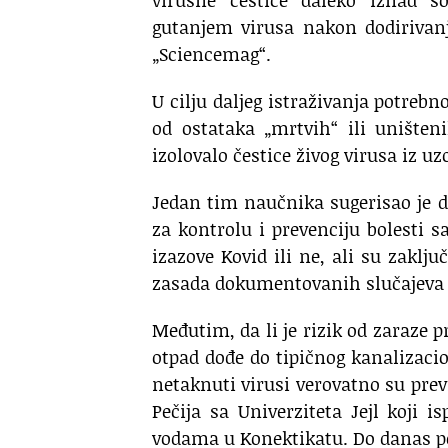
gutanjem virusa nakon dodirivanj
„Sciencemag“.
U cilju daljeg istraživanja potrebno
od ostataka „mrtvih“ ili uništeni
izolovalo čestice živog virusa iz u
Jedan tim naučnika sugerisao je d
za kontrolu i prevenciju bolesti s
izazove Kovid ili ne, ali su zaklju
zasada dokumentovanih slučajeva k
Međutim, da li je rizik od zaraze pr
otpad dođe do tipičnog kanalizacio
netaknuti virusi verovatno su prev
Pečija sa Univerziteta Jejl koji 
vodama u Konektikatu. Do danas pos