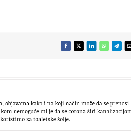
Facebook
X
LinkedIn
WhatsApp
Telegr
 sa, objavama kako i na koji način može da se prenosi
 kom nemoguće mi je da se corona širi kanalizacijo
koristimo za toaletske šolje.