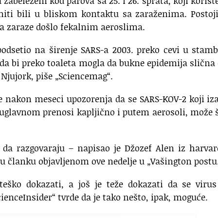
 zabeleženi kod parova sa 25. i 26. sprata, koji koriste
 niti bili u bliskom kontaktu sa zaraženima. Postoj
nja zaraze došlo fekalnim aeroslima.
podsetio na širenje SARS-a 2003. preko cevi u stam
da bi preko toaleta mogla da bukne epidemija slična
 Njujork, piše „Sciencemag“.
 se nakon meseci upozorenja da se SARS-KOV-2 koji iz
e uglavnom prenosi kapljično i putem aerosoli, može š
e da razgovaraju – napisao je Džozef Alen iz harva
“ u članku objavljenom ove nedelje u „Vašington postu
teško dokazati, a još je teže dokazati da se virus
ienceInsider“ tvrde da je tako nešto, ipak, moguće.