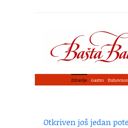
Skip
to
content
Zdravlje
Gastro
Duhovnos
Otkriven još jedan pot