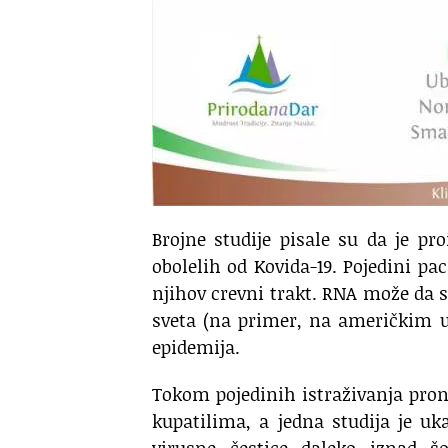
Brojne studije pisale su da je p
obolelih od Kovida-19. Pojedini paci
njihov crevni trakt. RNA može da s
sveta (na primer, na američkim un
epidemija.
Tokom pojedinih istraživanja pro
kupatilima, a jedna studija je u
virusne čestice daleko iznad šo