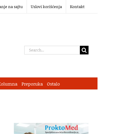
anje na sajtu
Uslovi korišćenja
Kontakt
Search
for:
Kolumna
Preporuka
Ostalo