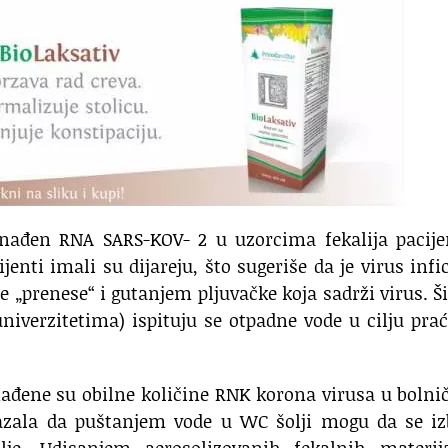
ronađen RNA SARS-KOV- 2 u uzorcima fekalija pacij
jenti imali su dijareju, što sugeriše da je virus infi
e „prenese“ i gutanjem pljuvačke koja sadrži virus. 
iverzitetima) ispituju se otpadne vode u cilju pra
nađene su obilne količine RNK korona virusa u boln
kazala da puštanjem vode u WC šolji mogu da se iz
lje. Udisanjem aerosolizovanih fekalnih materija