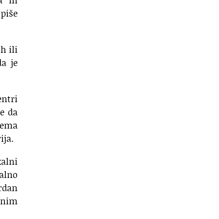
 piše
h ili
da je
entri
že da
 Nema
ija.
kalni
jalno
ordan
adnim