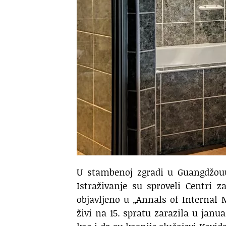
U stambenoj zgradi u Guangdžouu
Istraživanje su sproveli Centri 
objavljeno u „Annals of Internal 
živi na 15. spratu zarazila u jan