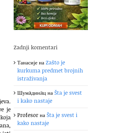
Zadnji komentari
Танасије
на
Zašto je
kurkuma predmet brojnih
istraživanja
Шумaдинaц
на
Šta je svest
i kako nastaje
eva.
ve je
Profesor
на
Šta je svest i
 koja
kako nastaje
hana,