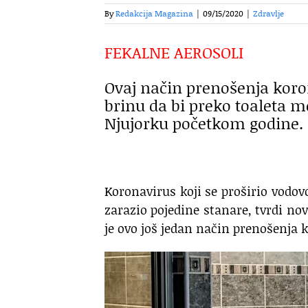
By
Redakcija Magazina
|
09/15/2020
|
Zdravlje
FEKALNE AEROSOLI
Ovaj način prenošenja koron
brinu da bi preko toaleta m
Njujorku početkom godine.
Koronavirus koji se proširio vodo
zarazio pojedine stanare, tvrdi no
je ovo još jedan način prenošenja 