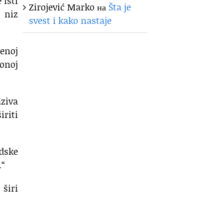
 isti
Zirojević Marko
на
Šta je
i niz
svest i kako nastaje
benoj
 onoj
aziva
iriti
rdske
.“
 širi