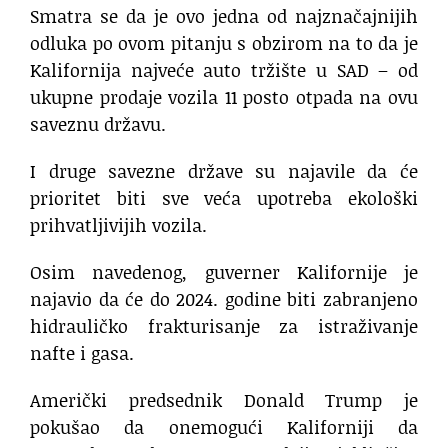
Smatra se da je ovo jedna od najznačajnijih
odluka po ovom pitanju s obzirom na to da je
Kalifornija najveće auto tržište u SAD – od
ukupne prodaje vozila 11 posto otpada na ovu
saveznu državu.
I druge savezne države su najavile da će
prioritet biti sve veća upotreba ekološki
prihvatljivijih vozila.
Osim navedenog, guverner Kalifornije je
najavio da će do 2024. godine biti zabranjeno
hidrauličko frakturisanje za istraživanje
nafte i gasa.
Američki predsednik Donald Trump je
pokušao da onemogući Kaliforniji da