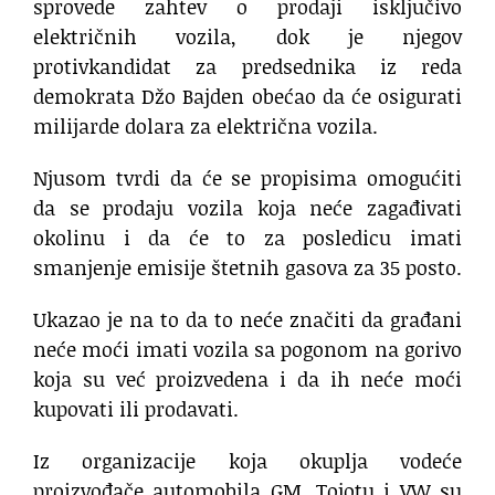
sprovede zahtev o prodaji isključivo
električnih vozila, dok je njegov
protivkandidat za predsednika iz reda
demokrata Džo Bajden obećao da će osigurati
milijarde dolara za električna vozila.
Njusom tvrdi da će se propisima omogućiti
da se prodaju vozila koja neće zagađivati
okolinu i da će to za posledicu imati
smanjenje emisije štetnih gasova za 35 posto.
Ukazao je na to da to neće značiti da građani
neće moći imati vozila sa pogonom na gorivo
koja su već proizvedena i da ih neće moći
kupovati ili prodavati.
Iz organizacije koja okuplja vodeće
proizvođače automobila GM, Tojotu i VW su