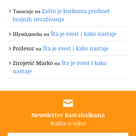
Танасије
на
Zašto je kurkuma predmet
brojnih istraživanja
Шумaдинaц
на
Šta je svest i kako nastaje
Profesor
на
Šta je svest i kako nastaje
Zirojević Marko
на
Šta je svest i kako
nastaje
Newsletter Bastabalkana
Budite u toku!