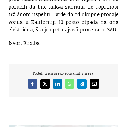
poručili da bilo kakva zabrana ne doprinosi
tržišnom uspehu. Tvrde da od ukupne prodaje
vozila u Kaliforniji 10 posto otpada na ona
električna, što je opet najveći procenat u SAD.
Izvor: Klix.ba
Podeli priču preko socijalnih mreža!
Facebook
X
LinkedIn
WhatsApp
Telegram
Email