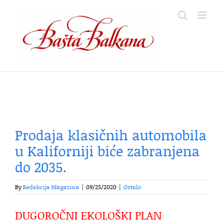
Skip
to
content
Prodaja klasičnih automobila
u Kaliforniji biće zabranjena
do 2035.
By
Redakcija Magazina
|
09/25/2020
|
Ostalo
DUGOROČNI EKOLOŠKI PLAN