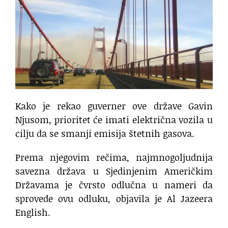
Kako je rekao guverner ove države Gavin
Njusom, prioritet će imati električna vozila u
cilju da se smanji emisija štetnih gasova.
Prema njegovim rečima, najmnogoljudnija
savezna država u Sjedinjenim Američkim
Državama je čvrsto odlučna u nameri da
sprovede ovu odluku, objavila je Al Jazeera
English.