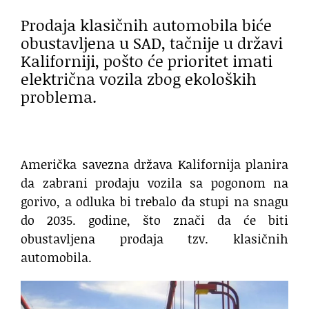
Prodaja klasičnih automobila biće
obustavljena u SAD, tačnije u državi
Kaliforniji, pošto će prioritet imati
električna vozila zbog ekoloških
problema.
Američka savezna država Kalifornija planira
da zabrani prodaju vozila sa pogonom na
gorivo, a odluka bi trebalo da stupi na snagu
do 2035. godine, što znači da će biti
obustavljena prodaja tzv. klasičnih
automobila.