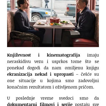
Književnost i kinematografija
imaju
neraskidivu vezu i usprkos tome što se
ponekad dogodi da nam omiljenu knjigu
ekranizacija nekad i upropasti
– češće su
one situacije u kojima smo zadovoljni
konačnim rezultatom i oživljenom pričom.
U poslednje vreme svedoci smo da
dokumentarni filmovi i serije
postaju sve