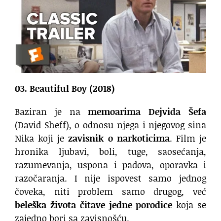
03. Beautiful Boy (2018)
Baziran je na
memoarima Dejvida Šefa
(David Sheff), o odnosu njega i njegovog sina
Nika koji je
zavisnik o narkoticima
. Film je
hronika ljubavi, boli, tuge, saosećanja,
razumevanja, uspona i padova, oporavka i
razočaranja. I nije ispovest samo jednog
čoveka, niti problem samo drugog, već
beleška života čitave jedne porodice
koja se
zajedno bori sa zavisnošću.