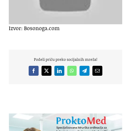
Izvor: Bosonoga.com
Podeli priču preko socijalnih mreža!
Facebook
X
LinkedIn
WhatsApp
Telegram
Email