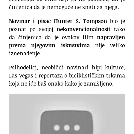
činjenica da je nemoguće ne znati za njega.
Novinar i pisac Hunter S. Tompson
bio je
poznat po svojoj
nekonvencionalnosti
tako
da činjenica da je ovakav film
napravljen
prema njegovim iskustvima
nije veliko
iznenađenje.
Psihodelici, neobični novinari hipi kulture,
Las Vegas i reportaža o biciklističkim trkama
koja ne ide baš onako kako je zamišljeno.