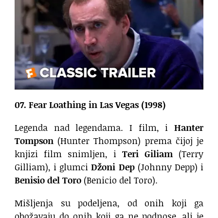
07. Fear Loathing in Las Vegas (1998)
Legenda nad legendama. I film, i
Hanter
Tompson
(Hunter Thompson) prema čijoj je
knjizi film snimljen, i
Teri Giliam
(Terry
Gilliam), i glumci
Džoni Dep
(Johnny Depp) i
Benisio del Toro
(Benicio del Toro).
Mišljenja su podeljena, od onih koji ga
obožavaju do onih koji ga ne podnose, ali je