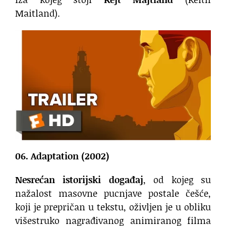
Maitland).
06. Adaptation (2002)
Nesrećan istorijski događaj
, od kojeg su
nažalost masovne pucnjave postale češće,
koji je prepričan u tekstu, oživljen je u obliku
višestruko nagrađivanog animiranog filma