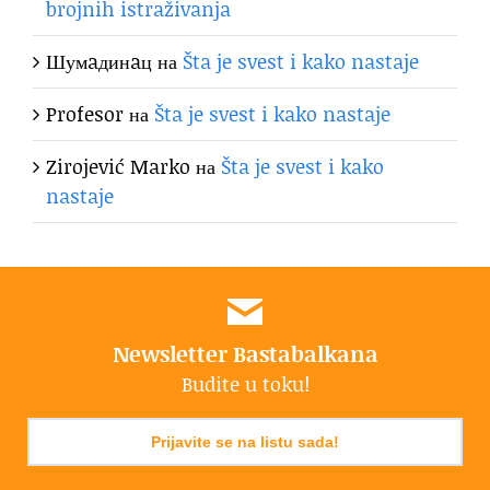
brojnih istraživanja
Шумaдинaц
на
Šta je svest i kako nastaje
Profesor
на
Šta je svest i kako nastaje
Zirojević Marko
на
Šta je svest i kako
nastaje
Newsletter Bastabalkana
Budite u toku!
Prijavite se na listu sada!