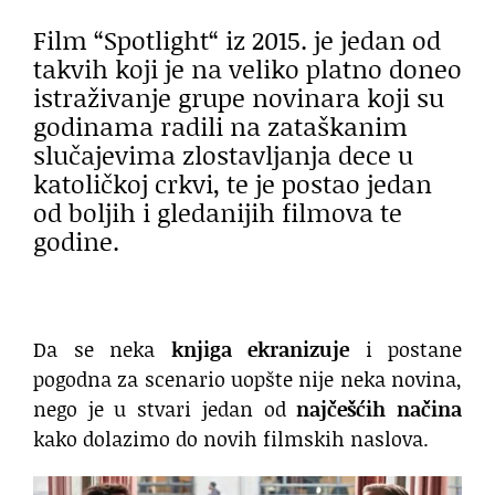
Film “Spotlight“ iz 2015. je jedan od
takvih koji je na veliko platno doneo
istraživanje grupe novinara koji su
godinama radili na zataškanim
slučajevima zlostavljanja dece u
katoličkoj crkvi, te je postao jedan
od boljih i gledanijih filmova te
godine.
Da se neka
knjiga ekranizuje
i postane
pogodna za scenario uopšte nije neka novina,
nego je u stvari jedan od
najčešćih načina
kako dolazimo do novih filmskih naslova.