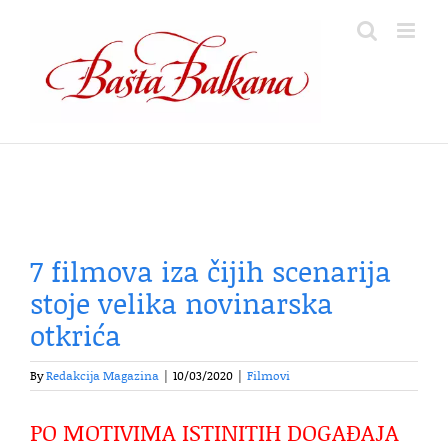
Skip
to
content
7 filmova iza čijih scenarija
stoje velika novinarska
otkrića
By
Redakcija Magazina
|
10/03/2020
|
Filmovi
PO MOTIVIMA ISTINITIH DOGAĐAJA