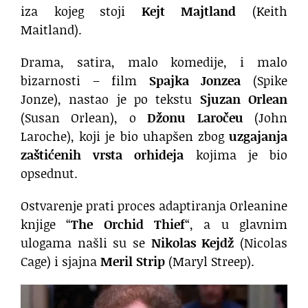
iza kojeg stoji
Kejt Majtland
(Keith
Maitland).
Drama, satira, malo komedije, i malo
bizarnosti – film
Spajka Jonzea
(Spike
Jonze), nastao je po tekstu
Sjuzan Orlean
(Susan Orlean), o
Džonu Laročeu
(John
Laroche), koji je bio uhapšen zbog
uzgajanja
zaštićenih vrsta orhideja
kojima je bio
opsednut.
Ostvarenje prati proces adaptiranja Orleanine
knjige “
The Orchid Thief
“, a u glavnim
ulogama našli su se
Nikolas Kejdž
(Nicolas
Cage) i sjajna
Meril Strip
(Maryl Streep).