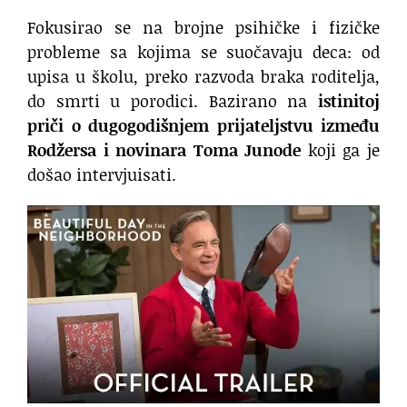
Fokusirao se na brojne psihičke i fizičke
probleme sa kojima se suočavaju deca: od
upisa u školu, preko razvoda braka roditelja,
do smrti u porodici. Bazirano na
istinitoj
priči o dugogodišnjem prijateljstvu između
Rodžersa i novinara Toma Junode
koji ga je
došao intervjuisati.