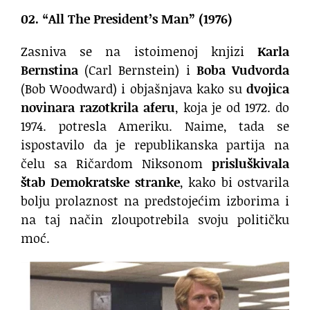
02. “All The President’s Man” (1976)
Zasniva se na istoimenoj knjizi
Karla
Bernstina
(Carl Bernstein) i
Boba Vudvorda
(Bob Woodward) i objašnjava kako su
dvojica
novinara razotkrila aferu
, koja je od 1972. do
1974. potresla Ameriku. Naime, tada se
ispostavilo da je republikanska partija na
čelu sa Ričardom Niksonom
prisluškivala
štab Demokratske stranke
, kako bi ostvarila
bolju prolaznost na predstojećim izborima i
na taj način zloupotrebila svoju političku
moć.