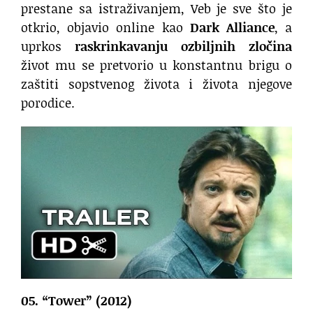
prestane sa istraživanjem, Veb je sve što je
otkrio, objavio online kao
Dark Alliance
, a
uprkos
raskrinkavanju ozbiljnih zločina
život mu se pretvorio u konstantnu brigu o
zaštiti sopstvenog života i života njegove
porodice.
05. “Tower” (2012)