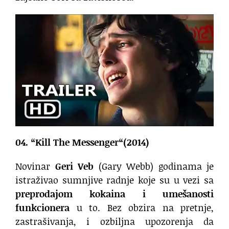
04. “Kill The Messenger“(2014)
Novinar
Geri Veb
(Gary Webb) godinama je
istraživao sumnjive radnje koje su u vezi sa
preprodajom kokaina i umešanosti
funkcionera
u to. Bez obzira na pretnje,
zastrašivanja, i ozbiljna upozorenja da