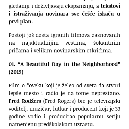
gledaniji i doživljavaju ekspaniziju, a
tekstovi
i istraživanja novinara sve češće iskaču u
prvi plan.
Postoji još dosta igranih filmova zasnovanih
na najaktualnijim vestima, šokantnim
pričama i velikim novinarskim otkrićima.
01. “A Beautiful Day in the Neighborhood”
(2019)
Film o čoveku koji je želeo od sveta da stvori
lepše mesto i radio je na tome neprestano.
Fred Rodžers
(Fred Rogers) bio je televizijski
voditelj, muzičar, lutkar i producent koji je 33
godine vodio i producirao popularnu seriju
namenjenu predškolskom uzrastu.