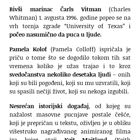
Bivši marinac Čarls Vitman
(Charles
Whitman) 1. avgusta 1996. godine popeo se na
vrh tornja zgrade “University of Texas” i
počeo nasumično da puca u ljude.
Pamela Kolof
(Pamela Colloff) ispričala je
priču o tome što se dogodilo tokom tih sat
vremena koliko je užas trajao i to kroz
svedočanstva nekoliko desetaka ljudi
– onih
koji su bili pogođeni, koji su mu uzvratili, koji
su spasili nečiji život, koji su nekoga izgubili.
Nesrećan istorijski događaj
, od kojeg su
nažalost masovne pucnjave postale češće,
koji je prepričan u tekstu, oživljen je u obliku
višestruko nagrađivanog animiranog filma
iza kojeg stoji
Kejt Majtland
(Keith