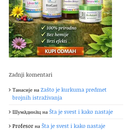
Zadnji komentari
Танасије
на
Zašto je kurkuma predmet
brojnih istraživanja
Шумaдинaц
на
Šta je svest i kako nastaje
Profesor
на
Šta je svest i kako nastaje