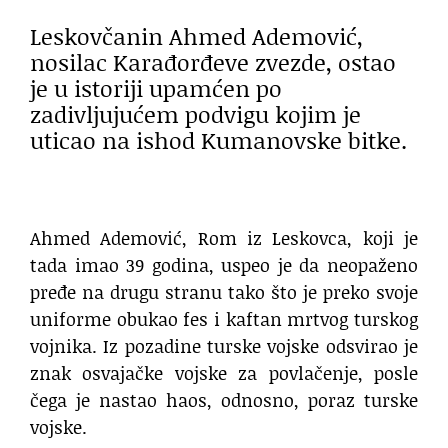
Leskovčanin Ahmed Ademović,
nosilac Karađorđeve zvezde, ostao
je u istoriji upamćen po
zadivljujućem podvigu kojim je
uticao na ishod Kumanovske bitke.
Ahmed Ademović, Rom iz Leskovca, koji je
tada imao 39 godina, uspeo je da neopaženo
pređe na drugu stranu tako što je preko svoje
uniforme obukao fes i kaftan mrtvog turskog
vojnika. Iz pozadine turske vojske odsvirao je
znak osvajačke vojske za povlačenje, posle
čega je nastao haos, odnosno, poraz turske
vojske.