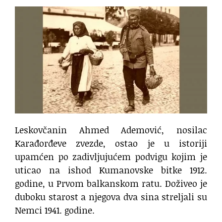
Leskovčanin Ahmed Ademović, nosilac
Karađorđeve zvezde, ostao je u istoriji
upamćen po zadivljujućem podvigu kojim je
uticao na ishod Kumanovske bitke 1912.
godine, u Prvom balkanskom ratu. Doživeo je
duboku starost a njegova dva sina streljali su
Nemci 1941. godine.