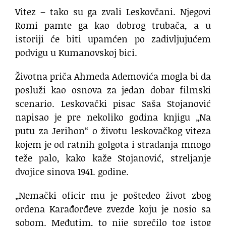
Vitez – tako su ga zvali Leskovčani. Njegovi
Romi pamte ga kao dobrog trubača, a u
istoriji će biti upamćen po zadivljujućem
podvigu u Kumanovskoj bici.
Životna priča Ahmeda Ademovića mogla bi da
posluži kao osnova za jedan dobar filmski
scenario. Leskovački pisac Saša Stojanović
napisao je pre nekoliko godina knjigu „Na
putu za Jerihon“ o životu leskovačkog viteza
kojem je od ratnih golgota i stradanja mnogo
teže palo, kako kaže Stojanović, streljanje
dvojice sinova 1941. godine.
„Nemački oficir mu je poštedeo život zbog
ordena Karađorđeve zvezde koju je nosio sa
sobom. Međutim, to nije sprečilo tog istog