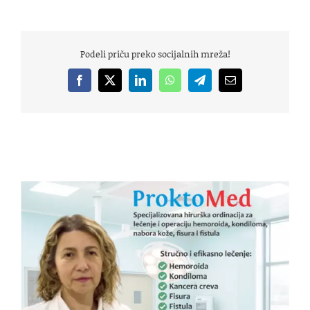
Podeli priču preko socijalnih mreža!
Facebook
X
LinkedIn
WhatsApp
Telegram
Email