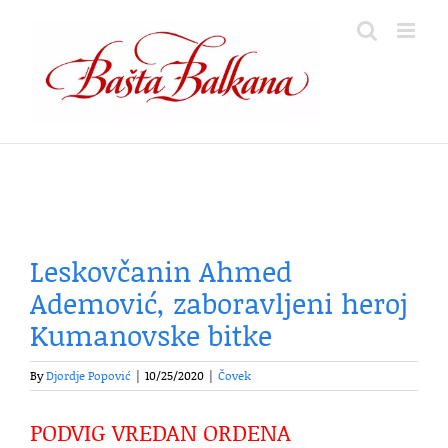
Skip
to
content
Leskovčanin Ahmed
Ademović, zaboravljeni heroj
Kumanovske bitke
By
Djordje Popović
|
10/25/2020
|
Čovek
PODVIG VREDAN ORDENA