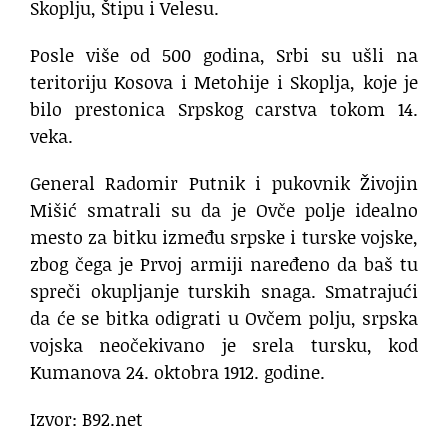
Skoplju, Štipu i Velesu.
Posle više od 500 godina, Srbi su ušli na
teritoriju Kosova i Metohije i Skoplja, koje je
bilo prestonica Srpskog carstva tokom 14.
veka.
General Radomir Putnik i pukovnik Živojin
Mišić smatrali su da je Ovče polje idealno
mesto za bitku između srpske i turske vojske,
zbog čega je Prvoj armiji naređeno da baš tu
spreči okupljanje turskih snaga. Smatrajući
da će se bitka odigrati u Ovčem polju, srpska
vojska neočekivano je srela tursku, kod
Kumanova 24. oktobra 1912. godine.
Izvor: B92.net