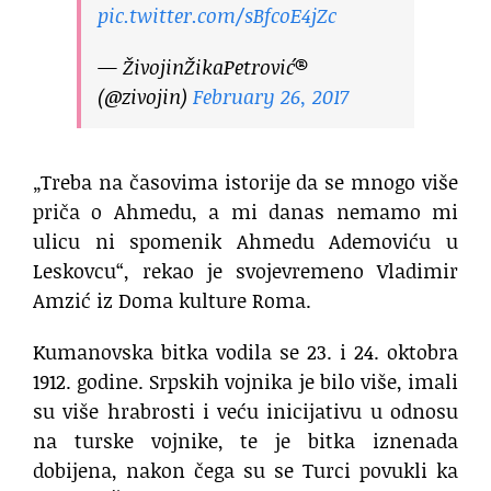
pic.twitter.com/sBfcoE4jZc
— ŽivojinŽikaPetrović®
(@zivojin)
February 26, 2017
„Treba na časovima istorije da se mnogo više
priča o Ahmedu, a mi danas nemamo mi
ulicu ni spomenik Ahmedu Ademoviću u
Leskovcu“, rekao je svojevremeno Vladimir
Amzić iz Doma kulture Roma.
Kumanovska bitka vodila se 23. i 24. oktobra
1912. godine. Srpskih vojnika je bilo više, imali
su više hrabrosti i veću inicijativu u odnosu
na turske vojnike, te je bitka iznenada
dobijena, nakon čega su se Turci povukli ka