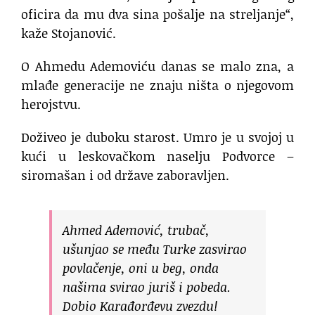
oficira da mu dva sina pošalje na streljanje“,
kaže Stojanović.
O Ahmedu Ademoviću danas se malo zna, a
mlađe generacije ne znaju ništa o njegovom
herojstvu.
Doživeo je duboku starost. Umro je u svojoj u
kući u leskovačkom naselju Podvorce –
siromašan i od države zaboravljen.
Ahmed Ademović, trubač,
ušunjao se među Turke zasvirao
povlačenje, oni u beg, onda
našima svirao juriš i pobeda.
Dobio Karađorđevu zvezdu!