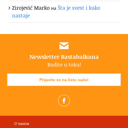
Zirojević Marko
на
Šta je svest i kako
nastaje
Newsletter Bastabalkana
Budite u toku!
Prijavite se na listu sada!
O nama