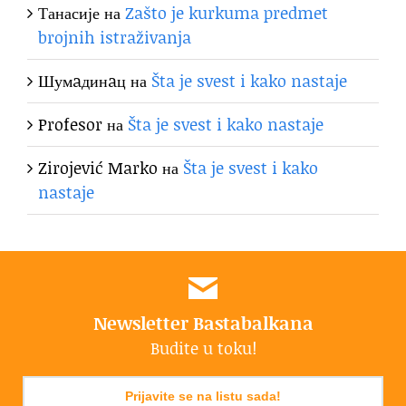
Танасије
на
Zašto je kurkuma predmet
brojnih istraživanja
Шумaдинaц
на
Šta je svest i kako nastaje
Profesor
на
Šta je svest i kako nastaje
Zirojević Marko
на
Šta je svest i kako
nastaje
Newsletter Bastabalkana
Budite u toku!
Prijavite se na listu sada!