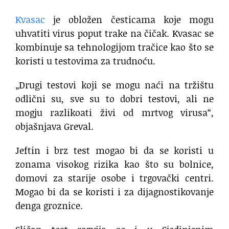
Kvasac
je obložen česticama koje mogu
uhvatiti virus poput trake na čičak. Kvasac se
kombinuje sa tehnologijom tračice kao što se
koristi u testovima za trudnoću.
„Drugi testovi koji se mogu naći na tržištu
odlični su, sve su to dobri testovi, ali ne
mogju razlikoati živi od mrtvog virusa“,
objašnjava Greval.
Jeftin i brz test mogao bi da se koristi u
zonama visokog rizika kao što su bolnice,
domovi za starije osobe i trgovački centri.
Mogao bi da se koristi i za dijagnostikovanje
denga groznice.