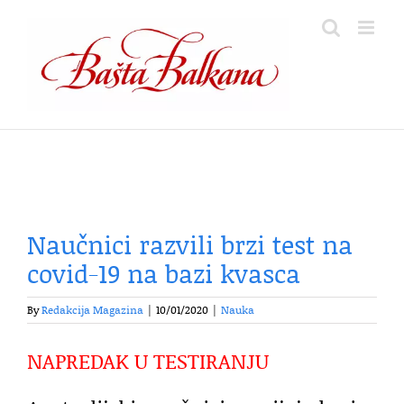
Skip
to
content
Naučnici razvili brzi test na
covid-19 na bazi kvasca
By
Redakcija Magazina
|
10/01/2020
|
Nauka
NAPREDAK U TESTIRANJU