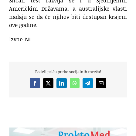
Sličan test razvija se i u Sjedinjenim
Američkim Državama, a australijske vlasti
nadaju se da će njihov biti dostupan krajem
ove godine.
Izvor: N1
Podeli priču preko socijalnih mreža!
Facebook
X
LinkedIn
WhatsApp
Telegram
Email