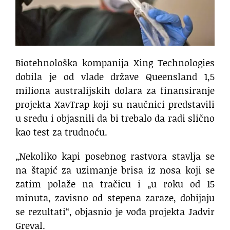
Biotehnološka kompanija Xing Technologies
dobila je od vlade države Queensland 1,5
miliona australijskih dolara za finansiranje
projekta XavTrap koji su naučnici predstavili
u sredu i objasnili da bi trebalo da radi slično
kao test za trudnoću.
„Nekoliko kapi posebnog rastvora stavlja se
na štapić za uzimanje brisa iz nosa koji se
zatim polaže na tračicu i „u roku od 15
minuta, zavisno od stepena zaraze, dobijaju
se rezultati“, objasnio je vođa projekta Jadvir
Greval.