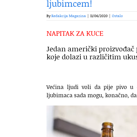
ljubimcem!
By
Redakcija Magazina
|
11/06/2020
|
Ostalo
NAPITAK ZA KUCE
Jedan američki proizvođač p
koje dolazi u različitim uk
Većina ljudi voli da pije pivo u 
ljubimaca sada mogu, konačno, da 