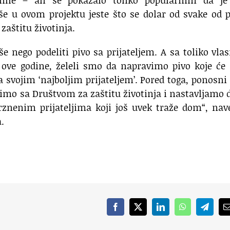
pše u ovom projektu jeste što se dolar od svake od 
zaštitu životinja.
 nego podeliti pivo sa prijateljem. A sa toliko vla
ove godine, želeli smo da napravimo pivo koje će 
sa svojim ‘najboljim prijateljem’. Pored toga, ponosn
mo sa Društvom za zaštitu životinja i nastavljamo 
enim prijateljima koji još uvek traže dom“, nave
.
Facebook
X
LinkedIn
WhatsApp
Telegr