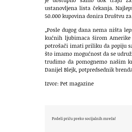
ustanovljena lista čekanja. Najle
50.000 kupovina donira Društvu za 
„Posle dugog dana nema ništa lepše
kućnih ljubimaca širom Amerike 
potrošači imati priliku da popiju 
što imamo mogućnost da se udruži
trudimo da pomognemo našim krzn
Danijel Blejk, potpredsednik brenda
Izvor: Pet magazine
Podeli priču preko socijalnih mreža!