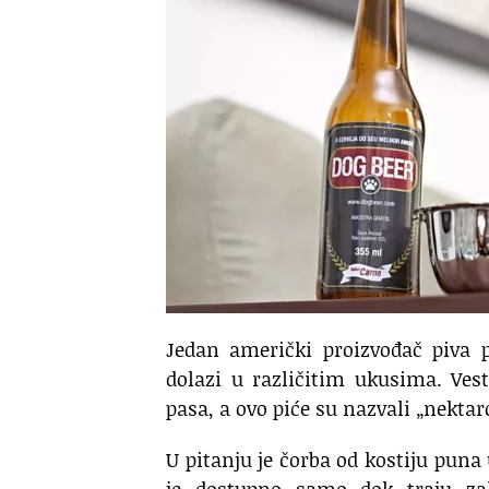
Jedan američki proizvođač piva 
dolazi u različitim ukusima. Ve
pasa, a ovo piće su nazvali „nektar
U pitanju je čorba od kostiju puna
je dostupno samo dok traju za