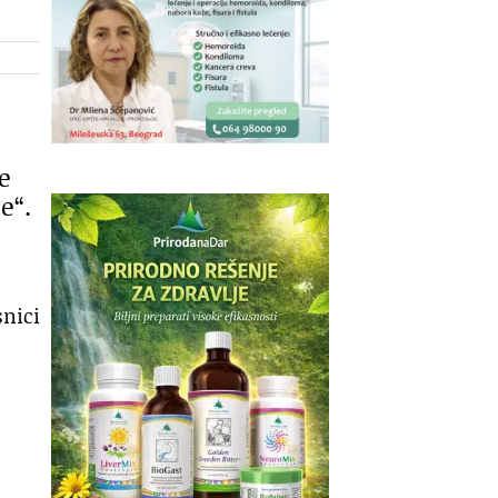
e
e“.
snici