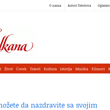
O nama
Autori Tekstova
Oglašav
t
Život
Čovek
Travel
Kultura
Istorija
Muzika
Filmovi
možete da nazdravite sa svojim