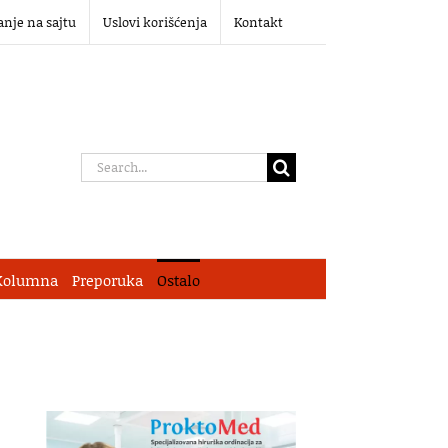
anje na sajtu
Uslovi korišćenja
Kontakt
Search
for:
Kolumna
Preporuka
Ostalo