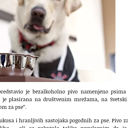
predstavio je bezalkoholno pivo namenjeno psima 
st je plasirana na društvenim mrežama, na Svetski
om za pse“.
 ukusa i hranljivih sastojaka pogodnih za pse. Pivo z
lihe – ali se pokazalo toliko popularnim da je