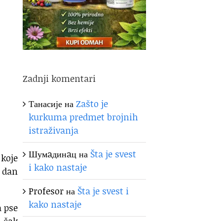
Zadnji komentari
Танасије
на
Zašto je
kurkuma predmet brojnih
istraživanja
Шумaдинaц
на
Šta je svest
koje
i kako nastaje
 dan
Profesor
на
Šta je svest i
kako nastaje
a pse
 čak