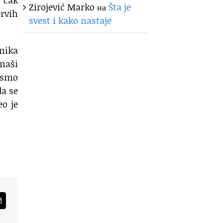
Zirojević Marko
на
Šta je
prvih
svest i kako nastaje
snika
naši
i smo
da se
o je
am
Email