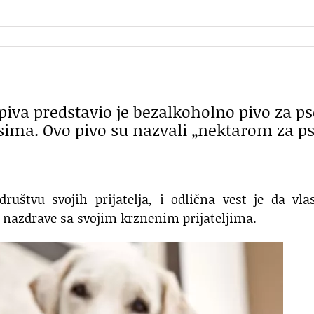
iva predstavio je bezalkoholno pivo za ps
usima. Ovo pivo su nazvali „nektarom za ps
društvu svojih prijatelja, i odlična vest je da vla
nazdrave sa svojim krznenim prijateljima.