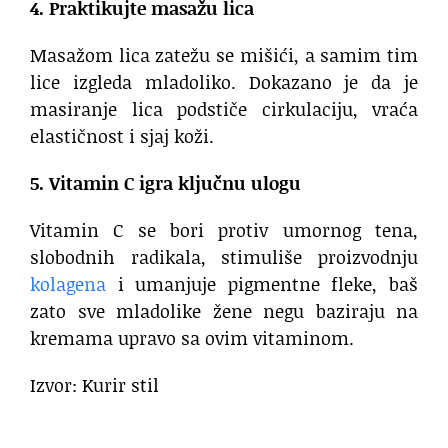
4. Praktikujte masažu lica
Masažom lica zatežu se mišići, a samim tim
lice izgleda mladoliko. Dokazano je da je
masiranje lica podstiče cirkulaciju, vraća
elastičnost i sjaj koži.
5. Vitamin C igra ključnu ulogu
Vitamin C se bori protiv umornog tena,
slobodnih radikala, stimuliše proizvodnju
kolagena
i umanjuje pigmentne fleke, baš
zato sve mladolike žene negu baziraju na
kremama upravo sa ovim vitaminom.
Izvor: Kurir stil