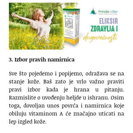
3. Izbor pravih namirnica
Sve što pojedemo i popijemo, odražava se na
stanje kože. Baš zato je vrlo važno praviti
pravi izbor kada je hrana u pitanju.
Razmislite o uvođenju heljde u ishranu. Osim
toga, dovoljan unos povrća i namirnica koje
obiluju vitaminom A će značajno uticati na
lep izgled kože.