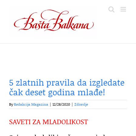
Skip
to
content
5 zlatnih pravila da izgledate
čak deset godina mlađe!
By
Redakcija Magazina
|
12/28/2020
|
Zdravlje
SAVETI ZA MLADOLIKOST