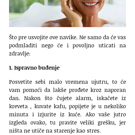
Što pre usvojite ove navike. Ne samo da će vas
podmladiti nego će i povoljno uticati na
zdravlje:
1. Ispravno buđenje
Posvetite sebi malo vremena ujutru, to će
vam pomoći da lakše prođete kroz naporan
dan. Nakon što čujete alarm, iskačete iz
kreveta , kuvate kafu, popijete je u nekoliko
minuta i izjurite iz kuće. Ako vaše jutro
izgleda ovako, tu pravite veliki grešku, jer
ništa ne utiče na starenje kao stres.