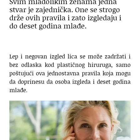
Svim mladolikim ženama jedna
stvar je zajednička. One se strogo
drže ovih pravila i zato izgledaju i
do deset godina mlađe.
Lep i negovan izgled lica se može zadržati i
bez odlaska kod plastičnog hiruruga, samo
poštujući ova jednostavna pravila koja mogu
da doprinesu da osoba izgleda i deset godina
mlađe.