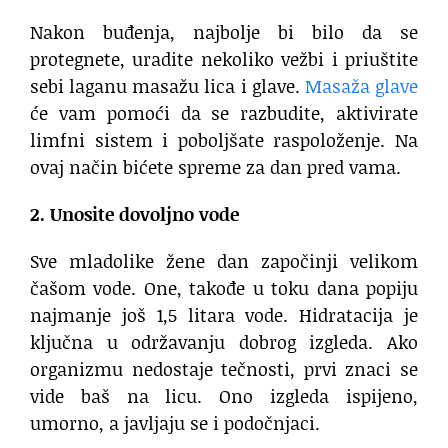
Nakon buđenja, najbolje bi bilo da se
protegnete, uradite nekoliko vežbi i priuštite
sebi laganu masažu lica i glave.
Masaža glave
će vam pomoći da se razbudite, aktivirate
limfni sistem i poboljšate raspoloženje. Na
ovaj način bićete spreme za dan pred vama.
2. Unosite dovoljno vode
Sve mladolike žene dan započinji velikom
čašom vode. One, takođe u toku dana popiju
najmanje još 1,5 litara vode. Hidratacija je
ključna u održavanju dobrog izgleda. Ako
organizmu nedostaje tečnosti, prvi znaci se
vide baš na licu. Ono izgleda ispijeno,
umorno, a javljaju se i podočnjaci.