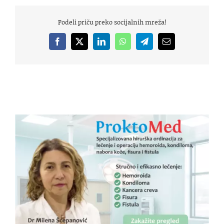
Podeli priču preko socijalnih mreža!
Facebook
X
LinkedIn
WhatsApp
Telegram
Email