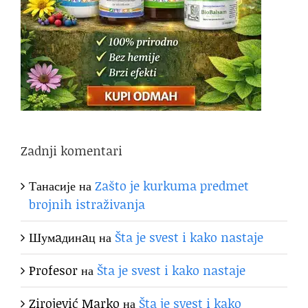
Zadnji komentari
Танасије
на
Zašto je kurkuma predmet
brojnih istraživanja
Шумaдинaц
на
Šta je svest i kako nastaje
Profesor
на
Šta je svest i kako nastaje
Zirojević Marko
на
Šta je svest i kako