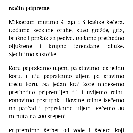
Način pripreme:
Mikserom mutimo 4 jaja i 4 kašike šećera.
Dodamo seckane orahe, suvo grožđe, griz,
brašno i prašak za pecivo. Dodamo prethodno
oljuštene i krupno izrendane jabuke.
Sjedinimo sastojke.
Koru poprskamo uljem, pa stavimo još jednu
koru. I nju poprskamo uljem pa stavimo
treću koru. Na jedan kraj kore nanesemo
prethodno pripremljen fil i uvijemo rolat.
Ponovimo postupak. Filovane rolate isečemo
na parčad i poprskamo uljem. Pečemo 30
minuta na 200 stepeni.
Pripremimo šerbet od vode i šećera koji