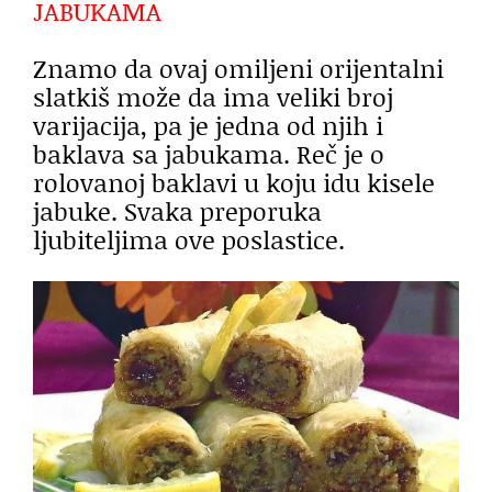
JABUKAMA
Znamo da ovaj omiljeni orijentalni
slatkiš može da ima veliki broj
varijacija, pa je jedna od njih i
baklava sa jabukama. Reč je o
rolovanoj baklavi u koju idu kisele
jabuke. Svaka preporuka
ljubiteljima ove poslastice.