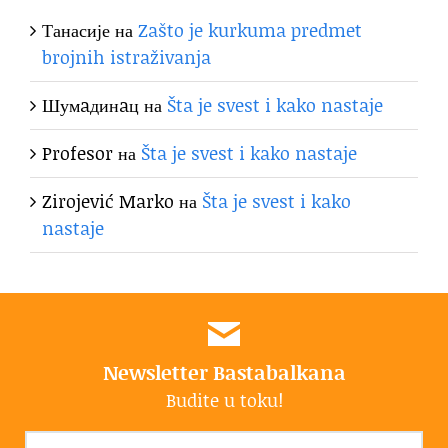
Танасије
на
Zašto je kurkuma predmet
brojnih istraživanja
Шумaдинaц
на
Šta je svest i kako nastaje
Profesor
на
Šta je svest i kako nastaje
Zirojević Marko
на
Šta je svest i kako
nastaje
Newsletter Bastabalkana
Budite u toku!