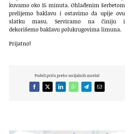
kuvamo oko 15 minuta. Ohlađenim šerbetom
prelijemo baklavu i ostavimo da upije ovu
slatku masu. Serviramo na činiju i
dekorišemo baklavu polukrugovima limuna.
Prijatno!
Podeli priču preko socijalnih mreža!
Facebook
X
LinkedIn
WhatsApp
Telegram
Email