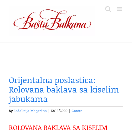
Skip
to
content
Orijentalna poslastica:
Rolovana baklava sa kiselim
jabukama
By
Redakcija Magazina
|
12/12/2020
|
Gastro
ROLOVANA BAKLAVA SA KISELIM