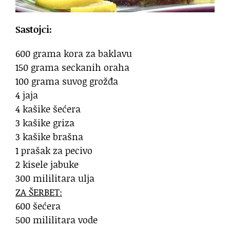
Sastojci:
600 grama kora za baklavu
150 grama seckanih oraha
100 grama suvog grožđa
4 jaja
4 kašike šećera
3 kašike griza
3 kašike brašna
1 prašak za pecivo
2 kisele jabuke
300 mililitara ulja
ZA ŠERBET:
600 šećera
500 mililitara vode