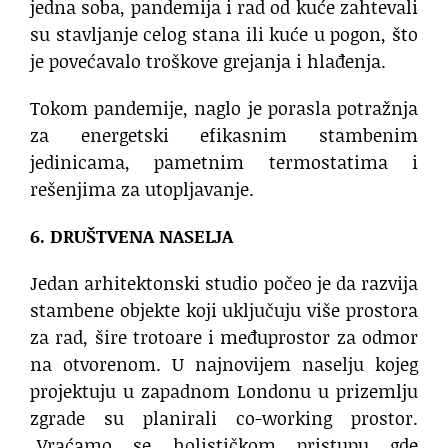
jedna soba, pandemija i rad od kuće zahtevali
su stavljanje celog stana ili kuće u pogon, što
je povećavalo troškove grejanja i hlađenja.
Tokom pandemije, naglo je porasla potražnja
za energetski efikasnim stambenim
jedinicama, pametnim termostatima i
rešenjima za utopljavanje.
6. DRUŠTVENA NASELJA
Jedan arhitektonski studio počeo je da razvija
stambene objekte koji uključuju više prostora
za rad, šire trotoare i međuprostor za odmor
na otvorenom. U najnovijem naselju kojeg
projektuju u zapadnom Londonu u prizemlju
zgrade su planirali co-working prostor.
„Vraćamo se holističkom pristupu gde