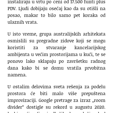
instaliraju u vrtu po ceni od 17.500 funti plus
PDV. Ljudi dobijaju osećaj kao da su otišli na
posao, makar to bilo samo pet koraka od
ulaznih vrata.
U isto vreme, grupa australijskih arhitekata
osmislili su pregradne zidove koji se mogu
koristiti za stvaranje kancelarijskog
ambijenta u većim prostorijama u kući, te se
ponovo lako sklapaju po završetku radnog
dana kako bi se domu vratila prvobitna
namena.
U ostalim delovima sveta rešenja za podelu
prostora će biti malo više prepuštena
improvizaciji. Google pretrage za izraz „room
divider“ dostigle su rekord u augustu 2020.