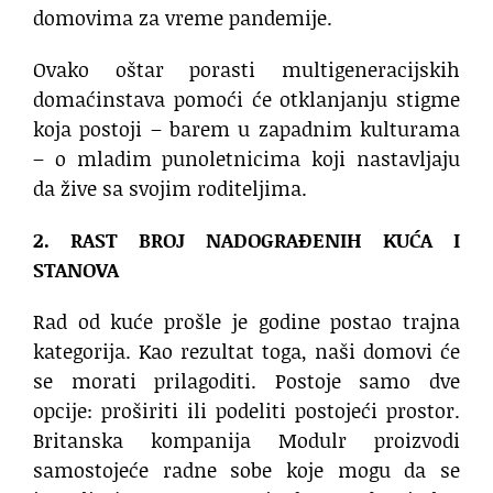
domovima za vreme pandemije.
Ovako oštar porasti multigeneracijskih
domaćinstava pomoći će otklanjanju stigme
koja postoji – barem u zapadnim kulturama
– o mladim punoletnicima koji nastavljaju
da žive sa svojim roditeljima.
2. RAST BROJ NADOGRAĐENIH KUĆA I
STANOVA
Rad od kuće prošle je godine postao trajna
kategorija. Kao rezultat toga, naši domovi će
se morati prilagoditi. Postoje samo dve
opcije: proširiti ili podeliti postojeći prostor.
Britanska kompanija Modulr proizvodi
samostojeće radne sobe koje mogu da se