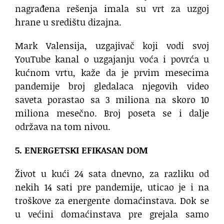
nagrađena rešenja imala su vrt za uzgoj
hrane u središtu dizajna.
Mark Valensija, uzgajivač koji vodi svoj
YouTube kanal o uzgajanju voća i povrća u
kućnom vrtu, kaže da je prvim mesecima
pandemije broj gledalaca njegovih video
saveta porastao sa 3 miliona na skoro 10
miliona mesečno. Broj poseta se i dalje
održava na tom nivou.
5. ENERGETSKI EFIKASAN DOM
Život u kući 24 sata dnevno, za razliku od
nekih 14 sati pre pandemije, uticao je i na
troškove za energente domaćinstava. Dok se
u većini domaćinstava pre grejala samo