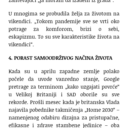
zahtevajući „ja moram da izađem iz grada“.
U mnogima se probudila želja za životom na
vikendici. „Tokom pandemije sve se vrti oko
potrage za komforom, brizi o sebi,
eskapizmu. To su sve karakteristike života na
vikendici“.
4. PORAST SAMOODRŽIVOG NAČINA ŽIVOTA
Kada su u aprilu zapadne zemlje polako
počele da uvode vanredno stanje, Google
pretrage za terminom „kako uzgajati povrće“
u Velikoj Britaniji i SAD oborile su sve
rekorde. Prošli mesec kada je britanska Vlada
najavila pobednike takmičenja „Home 2030“ –
namenjenog odabiru dizajna za pristupačne,
efikasne i zdrave stambene jedinice – oba