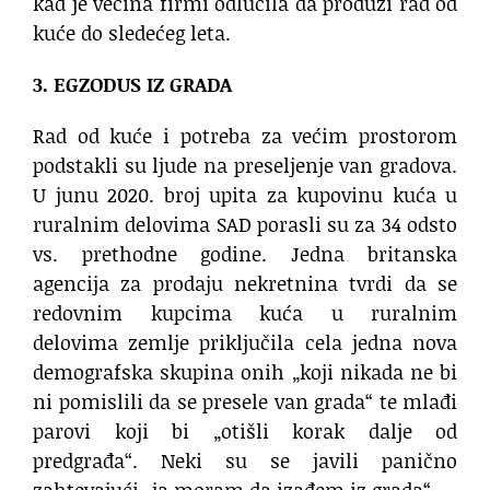
kad je većina firmi odlučila da produži rad od
kuće do sledećeg leta.
3. EGZODUS IZ GRADA
Rad od kuće i potreba za većim prostorom
podstakli su ljude na preseljenje van gradova.
U junu 2020. broj upita za kupovinu kuća u
ruralnim delovima SAD porasli su za 34 odsto
vs. prethodne godine. Jedna britanska
agencija za prodaju nekretnina tvrdi da se
redovnim kupcima kuća u ruralnim
delovima zemlje priključila cela jedna nova
demografska skupina onih „koji nikada ne bi
ni pomislili da se presele van grada“ te mlađi
parovi koji bi „otišli korak dalje od
predgrađa“. Neki su se javili panično