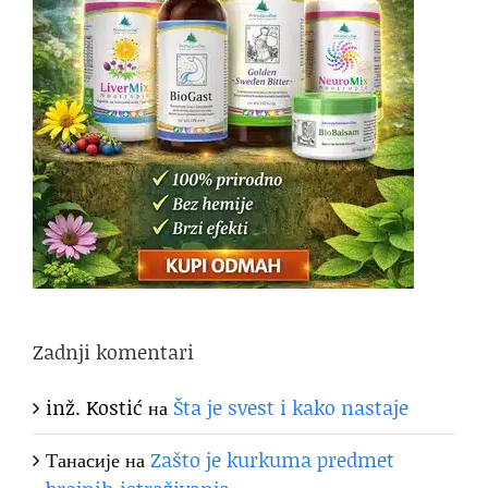
Zadnji komentari
inž. Kostić
на
Šta je svest i kako nastaje
Танасије
на
Zašto je kurkuma predmet