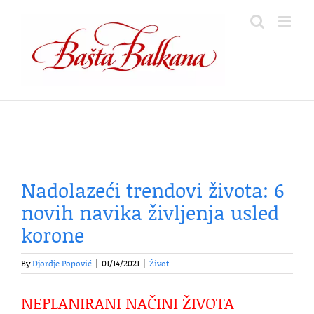
Skip
to
content
Nadolazeći trendovi života: 6
novih navika življenja usled
korone
By
Djordje Popović
|
01/14/2021
|
Život
NEPLANIRANI NAČINI ŽIVOTA