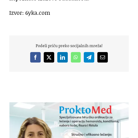
Izvor: 6yka.com
trendovi života
Podeli priču preko socijalnih mreža!
Facebook
X
LinkedIn
WhatsApp
Telegram
Email