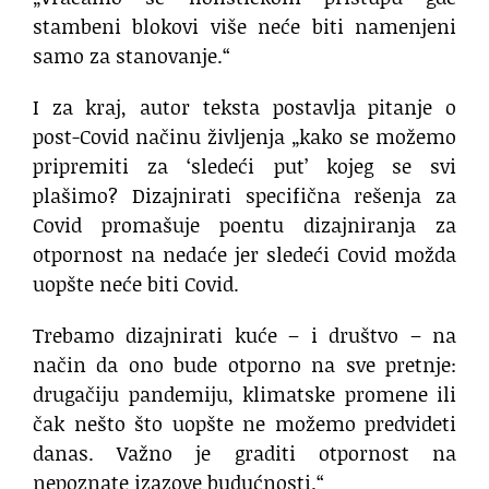
stambeni blokovi više neće biti namenjeni
samo za stanovanje.“
I za kraj, autor teksta postavlja pitanje o
post-Covid načinu življenja „kako se možemo
pripremiti za ‘sledeći put’ kojeg se svi
plašimo? Dizajnirati specifična rešenja za
Covid promašuje poentu dizajniranja za
otpornost na nedaće jer sledeći Covid možda
uopšte neće biti Covid.
Trebamo dizajnirati kuće – i društvo – na
način da ono bude otporno na sve pretnje:
drugačiju pandemiju, klimatske promene ili
čak nešto što uopšte ne možemo predvideti
danas. Važno je graditi otpornost na
nepoznate izazove budućnosti.“