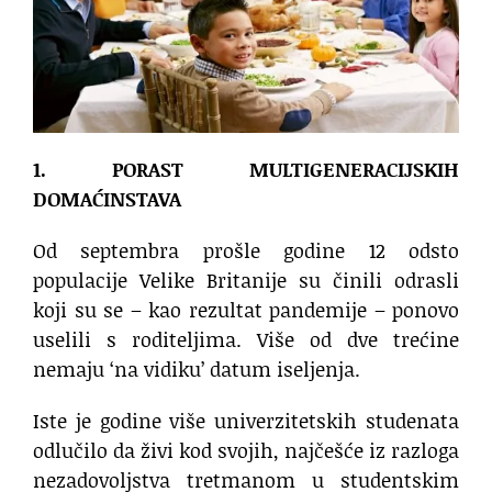
1. PORAST MULTIGENERACIJSKIH
DOMAĆINSTAVA
Od septembra prošle godine 12 odsto
populacije Velike Britanije su činili odrasli
koji su se – kao rezultat pandemije – ponovo
uselili s roditeljima. Više od dve trećine
nemaju ‘na vidiku’ datum iseljenja.
Iste je godine više univerzitetskih studenata
odlučilo da živi kod svojih, najčešće iz razloga
nezadovoljstva tretmanom u studentskim