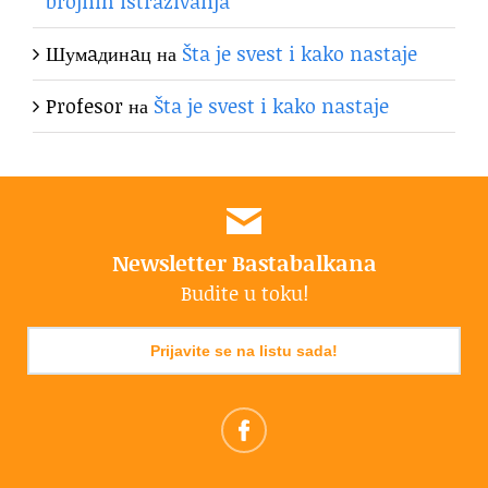
brojnih istraživanja
Шумaдинaц
на
Šta je svest i kako nastaje
Profesor
на
Šta je svest i kako nastaje
Newsletter Bastabalkana
Budite u toku!
Prijavite se na listu sada!