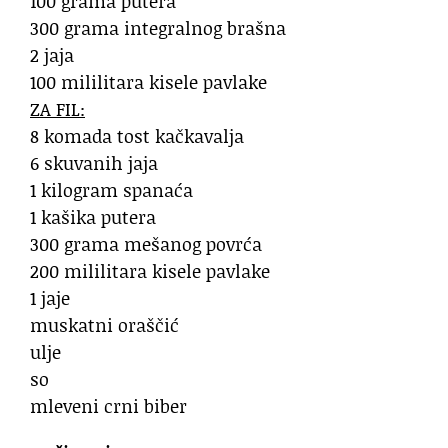
100 grama putera
300 grama integralnog brašna
2 jaja
100 mililitara kisele pavlake
ZA FIL:
8 komada tost kačkavalja
6 skuvanih jaja
1 kilogram spanaća
1 kašika putera
300 grama mešanog povrća
200 mililitara kisele pavlake
1 jaje
muskatni oraščić
ulje
so
mleveni crni biber