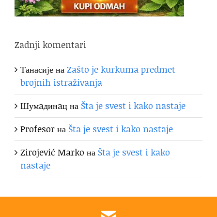
Zadnji komentari
Танасије
на
Zašto je kurkuma predmet
brojnih istraživanja
Шумaдинaц
на
Šta je svest i kako nastaje
Profesor
на
Šta je svest i kako nastaje
Zirojević Marko
на
Šta je svest i kako
nastaje