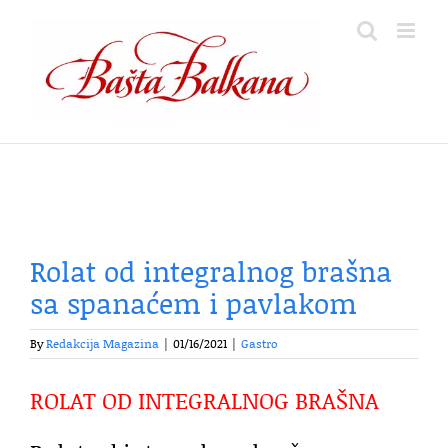
Skip
to
content
Rolat od integralnog brašna
sa spanaćem i pavlakom
By
Redakcija Magazina
|
01/16/2021
|
Gastro
ROLAT OD INTEGRALNOG BRAŠNA