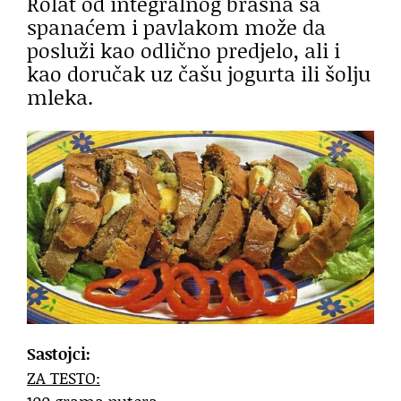
Rolat od integralnog brašna sa
spanaćem i pavlakom može da
posluži kao odlično predjelo, ali i
kao doručak uz čašu jogurta ili šolju
mleka.
Sastojci:
ZA TESTO: