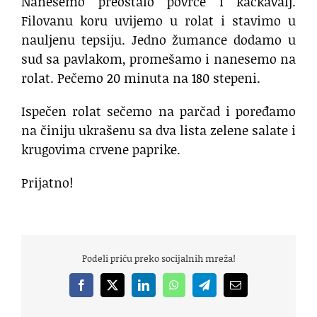
Nanesemo preostalo povrće i kačkavalj.
Filovanu koru uvijemo u rolat i stavimo u
nauljenu tepsiju. Jedno žumance dodamo u
sud sa pavlakom, promešamo i nanesemo na
rolat. Pečemo 20 minuta na 180 stepeni.
Ispečen rolat sečemo na parčad i poređamo
na činiju ukrašenu sa dva lista zelene salate i
krugovima crvene paprike.
Prijatno!
Podeli priču preko socijalnih mreža!
Facebook
X
LinkedIn
WhatsApp
Telegram
Email