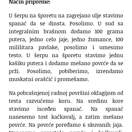
Način pripreme:
U šerpu na šporetu na zagrejano ulje stavimo
spanać da se dinsta. Posolimo. U sud sa
integralnim brašnom dodamo 100 grama
putera, jedno celo jaje, jedno žumance, 100
mililitara pavlake, posolimo i umesimo
testo. U šerpu na šporetu stavimo jednu
kašiku putera i dodamo mešano povrće da se
prži. Posolimo, pobiberimo, izrendamo
muskatni orašćić i promešamo.
Na pobrašnjenoj radnoj površini oklagijom od
testa razvučemo koru. Na sredinu kore
stavimo isceđen spanać. Na spanać
nanesemo tost kačkavalj, a zatim mešano
povrće. Na povrće poređamo 6 skuvanih jaja.