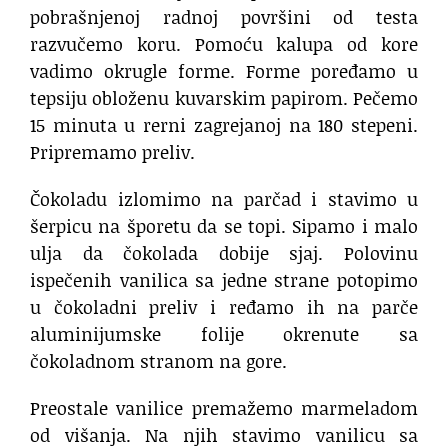
pobrašnjenoj radnoj površini od testa
razvučemo koru. Pomoću kalupa od kore
vadimo okrugle forme. Forme poređamo u
tepsiju obloženu kuvarskim papirom. Pečemo
15 minuta u rerni zagrejanoj na 180 stepeni.
Pripremamo preliv.
Čokoladu izlomimo na parčad i stavimo u
šerpicu na šporetu da se topi. Sipamo i malo
ulja da čokolada dobije sjaj. Polovinu
ispečenih vanilica sa jedne strane potopimo
u čokoladni preliv i ređamo ih na parče
aluminijumske folije okrenute sa
čokoladnom stranom na gore.
Preostale vanilice premažemo marmeladom
od višanja. Na njih stavimo vanilicu sa