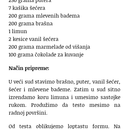
250 grama putera
7 kašika šećera
200 grama mlevenih badema
200 grama brašna
1 limun
2 kesice vanil šećera
200 grama marmelade od višanja
100 grama čokolade za kuvanje
Način pripreme:
U veći sud stavimo brašno, puter, vanil šećer,
šećer i mlevene bademe. Zatim u sud sitno
izrendamo koru limuna i umesimo sastojke
rukom. Produžimo da testo mesimo na
radnoj površini.
Od testa oblikujemo loptastu formu. Na