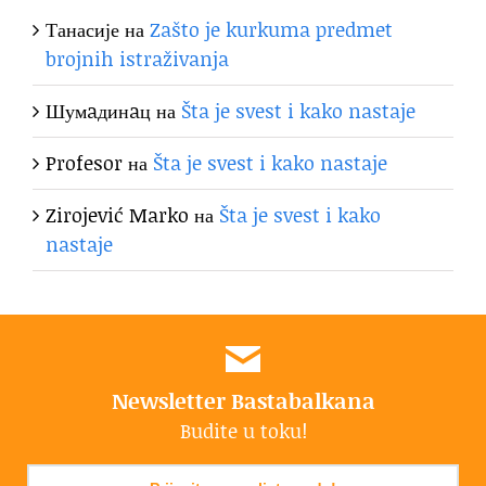
Танасије
на
Zašto je kurkuma predmet
brojnih istraživanja
Шумaдинaц
на
Šta je svest i kako nastaje
Profesor
на
Šta je svest i kako nastaje
Zirojević Marko
на
Šta je svest i kako
nastaje
Newsletter Bastabalkana
Budite u toku!