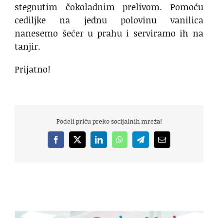
stegnutim čokoladnim prelivom. Pomoću
cediljke na jednu polovinu vanilica
nanesemo šećer u prahu i serviramo ih na
tanjir.
Prijatno!
Podeli priču preko socijalnih mreža!
Facebook
X
LinkedIn
WhatsApp
Telegram
Email