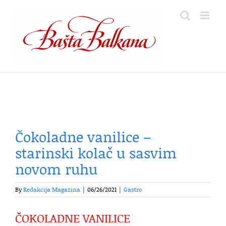
Skip
to
content
Čokoladne vanilice –
starinski kolač u sasvim
novom ruhu
By
Redakcija Magazina
|
06/26/2021
|
Gastro
ČOKOLADNE VANILICE