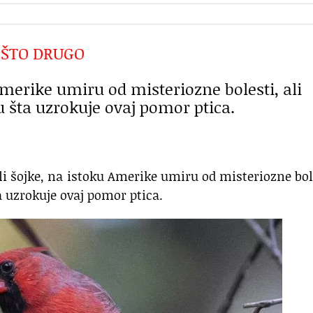
EŠTO DRUGO
Amerike umiru od misteriozne bolesti, ali
 šta uzrokuje ovaj pomor ptica.
ili šojke, na istoku Amerike umiru od misteriozne bol
a uzrokuje ovaj pomor ptica.