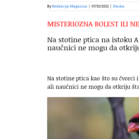
By
Redakcija Magazina
|
07/13/2021
|
Nauka
MISTERIOZNA BOLEST ILI N
Na stotine ptica na istoku 
naučnici ne mogu da otkriju
Na stotine ptica kao što su čvorci 
ali naučnici ne mogu da otkriju št