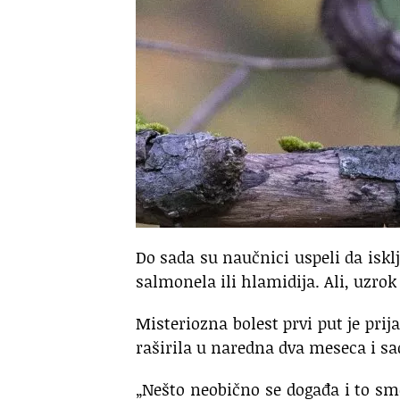
Do sada su naučnici uspeli da iskl
salmonela ili hlamidija. Ali, uzro
Misteriozna bolest prvi put je prij
raširila u naredna dva meseca i sa
„Nešto neobično se događa i to smo