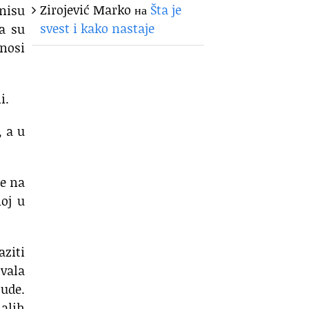
Zirojević Marko
на
Šta je
 nisu
svest i kako nastaje
ca su
enosi
i.
, a u
je na
noj u
aziti
zvala
jude.
malih