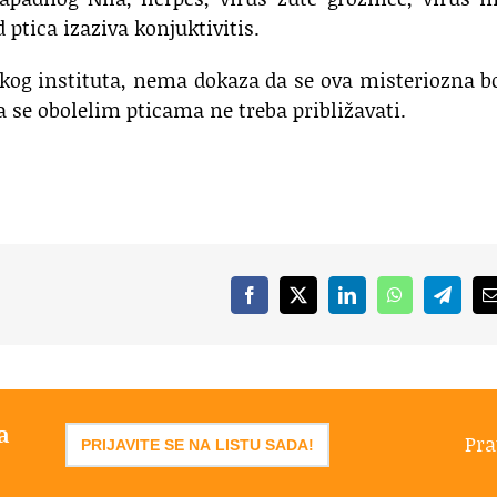
d ptica izaziva konjuktivitis.
kog instituta, nema dokaza da se ova misteriozna b
a se obolelim pticama ne treba približavati.
Facebook
X
LinkedIn
WhatsApp
Telegr
a
Pra
PRIJAVITE SE NA LISTU SADA!