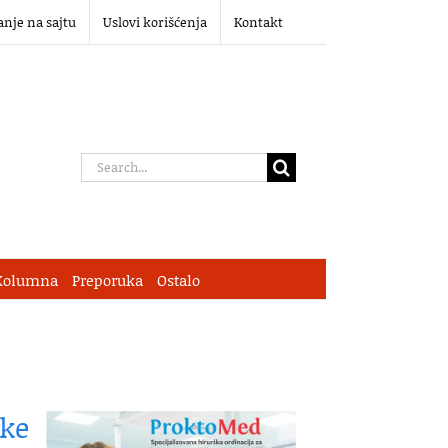
anje na sajtu
Uslovi korišćenja
Kontakt
Search
for:
Kolumna
Preporuka
Ostalo
ike