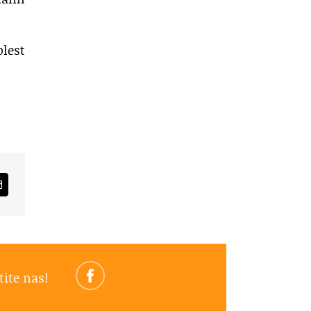
olest
am
Email
tite nas!