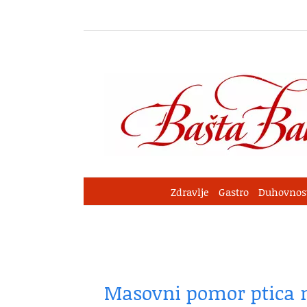
Skip
to
content
Zdravlje
Gastro
Duhovnos
Masovni pomor ptica n