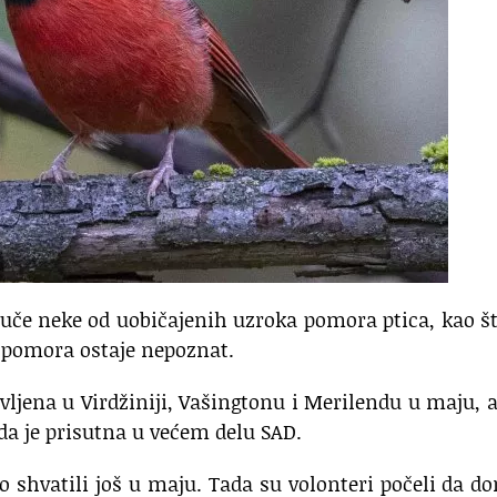
juče neke od uobičajenih uzroka pomora ptica, kao š
k pomora ostaje nepoznat.
avljena u Virdžiniji, Vašingtonu i Merilendu u maju, a
da je prisutna u većem delu SAD.
 shvatili još u maju. Tada su volonteri počeli da d