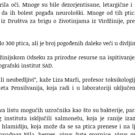
rila oči. Mnoge su bile dezorjentisane, letargične i
 da ih bolest pogađa neurološki. Mnoge od tih pti
z Društva za brigu o životinjama iz Virdžinije, pr
o 300 ptica, ali je broj pogođenih daleko veći u divljin
žinijskom Odseku za prirodne resurse na ispitivanje
ografski institut SAD.
li neubedljivi“, kaže Liza Marfi, profesor toksikologi
ta Pensilvanija, koja radi i u laboratoriji uključe
va listu mogućih uzročnika kao što su bakterije, par
 instituta isključili salmonelu, koja je ranije iza
hlamidiju, koja može da se sa ptica prenese i na l
 zapadnog Nila, herpes, virus žute groznice, virus 