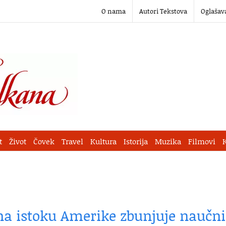
O nama
Autori Tekstova
Oglašav
t
Život
Čovek
Travel
Kultura
Istorija
Muzika
Filmovi
a istoku Amerike zbunjuje naučn