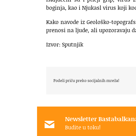
boginja, kao i Njukasl virus koji ko
Kako navode iz Geološko-topografs
prenosi na ljude, ali upozoravaju d
Izvor: Sputnjik
Podeli priču preko socijalnih mreža!
Newsletter Bastabalkan
Budite u toku!