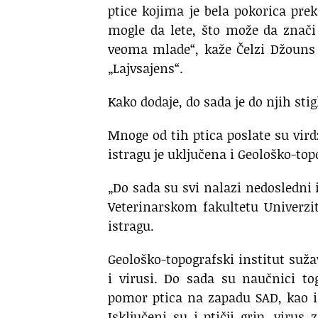
ptice kojima je bela pokorica prek
mogle da lete, što može da znači
veoma mlade“, kaže Čelzi Džouns i
„Lajvsajens“.
Kako dodaje, do sada je do njih stigl
Mnoge od tih ptica poslate su vird
istragu je uključena i Geološko-top
„Do sada su svi nalazi nedosledni i
Veterinarskom fakultetu Univerzite
istragu.
Geološko-topografski institut suža
i virusi. Do sada su naučnici tog
pomor ptica na zapadu SAD, kao i 
Isključeni su i ptičji grip, virus