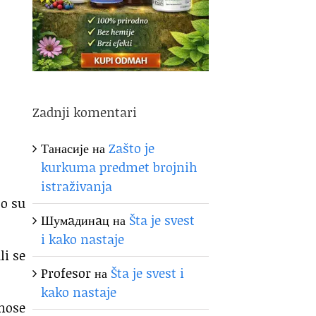
Zadnji komentari
Танасије
на
Zašto je
kurkuma predmet brojnih
istraživanja
to su
Шумaдинaц
на
Šta je svest
i kako nastaje
li se
Profesor
на
Šta je svest i
kako nastaje
onose