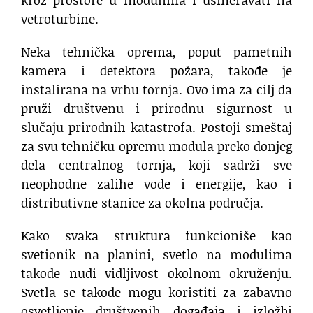
kroz prostore u modulima i usmeravati na
vetroturbine.
Neka tehnička oprema, poput pametnih
kamera i detektora požara, takođe je
instalirana na vrhu tornja. Ovo ima za cilj da
pruži društvenu i prirodnu sigurnost u
slučaju prirodnih katastrofa. Postoji smeštaj
za svu tehničku opremu modula preko donjeg
dela centralnog tornja, koji sadrži sve
neophodne zalihe vode i energije, kao i
distributivne stanice za okolna područja.
Kako svaka struktura funkcioniše kao
svetionik na planini, svetlo na modulima
takođe nudi vidljivost okolnom okruženju.
Svetla se takođe mogu koristiti za zabavno
osvetljenje društvenih događaja i izložbi