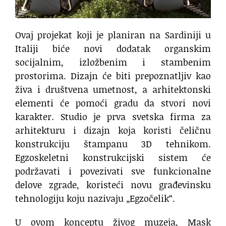
Ovaj projekat koji je planiran na Sardiniji u
Italiji biće novi dodatak organskim
socijalnim, izložbenim i stambenim
prostorima. Dizajn će biti prepoznatljiv kao
živa i društvena umetnost, a arhitektonski
elementi će pomoći gradu da stvori novi
karakter. Studio je prva svetska firma za
arhitekturu i dizajn koja koristi čeličnu
konstrukciju štampanu 3D tehnikom.
Egzoskeletni konstrukcijski sistem će
podržavati i povezivati sve funkcionalne
delove zgrade, koristeći novu građevinsku
tehnologiju koju nazivaju „Egzočelik“.
U ovom konceptu živog muzeja, Mask