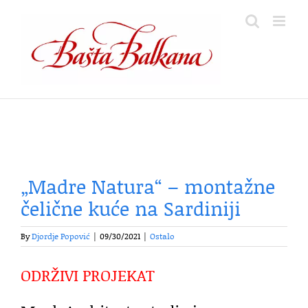
Skip
to
content
„Madre Natura“ – montažne
čelične kuće na Sardiniji
By
Djordje Popović
|
09/30/2021
|
Ostalo
ODRŽIVI PROJEKAT