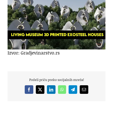
Izvor: Gradjevinarstvo.rs
Podeli priču preko socijalnih mreža!
Facebook
X
LinkedIn
WhatsApp
Telegram
Email