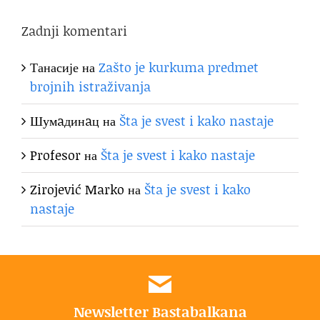
Zadnji komentari
Танасије
на
Zašto je kurkuma predmet
brojnih istraživanja
Шумaдинaц
на
Šta je svest i kako nastaje
Profesor
на
Šta je svest i kako nastaje
Zirojević Marko
на
Šta je svest i kako
nastaje
Newsletter Bastabalkana