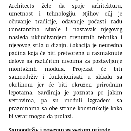
Architects žele da spoje arhitekturu,
umetnost i tehnologiju. Njihov cilj je
očuvanje tradicije, odavanje počasti radu
Constantina Nivole i nastavak njegovog
nasleđa uključivanjem trenutnih tehnika i
njegovog stila u dizajn. Lokacija je neuredna
padina koja će biti pretvorena u razmaknute
delove sa različitim nivoima za postavljanje
montažnih modula. Projekat će biti
samoodrživ i funkcionisati u skladu sa
okolinom jer će biti okružen prirodnim
lepotama. Sardinija je poznata po jakim
vetrovima, pa su moduli izgrađeni sa
prazninama sa obe strane konstrukcije kako
bi vetar mogao da prolazi.
Samoodrživ i povezan sa svetom prirode