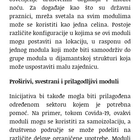
noću. Za događaje kao što su državni
praznici, mreža svetala na svim modulima
može se koristiti kao jedna celina. Postoje
različite konfiguracije u kojima se ovi moduli
mogu postaviti na lokaciju, u rasponu od
jednog modula koji može biti samoodrživ do
grupe modula u dijamantskoj strukturi koja
može uspostaviti malu zajednicu.
Proširivi, svestrani i prilagodljivi moduli
Inicijativa bi takođe mogla biti prilagođena
određenom sektoru kojem je potrebna
pomoć. Na primer, tokom Covida-19, ovakvi
moduli mogu se koristiti za samoizolaciju, a
društveno područje se može podeliti na
različite delove ograničene upotrebe. Moduli