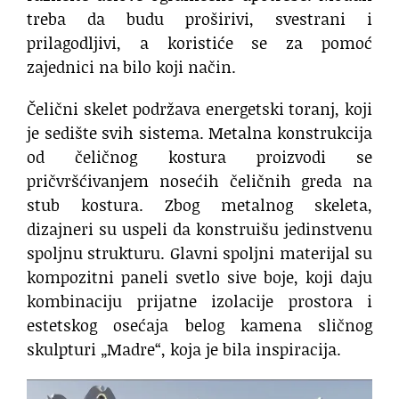
treba da budu proširivi, svestrani i
prilagodljivi, a koristiće se za pomoć
zajednici na bilo koji način.
Čelični skelet podržava energetski toranj, koji
je sedište svih sistema. Metalna konstrukcija
od čeličnog kostura proizvodi se
pričvršćivanjem nosećih čeličnih greda na
stub kostura. Zbog metalnog skeleta,
dizajneri su uspeli da konstruišu jedinstvenu
spoljnu strukturu. Glavni spoljni materijal su
kompozitni paneli svetlo sive boje, koji daju
kombinaciju prijatne izolacije prostora i
estetskog osećaja belog kamena sličnog
skulpturi „Madre“, koja je bila inspiracija.