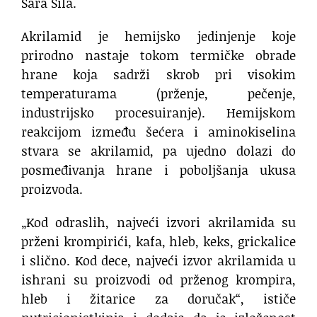
Sara Sila.
Akrilamid je hemijsko jedinjenje koje
prirodno nastaje tokom termičke obrade
hrane koja sadrži skrob pri visokim
temperaturama (prženje, pečenje,
industrijsko procesuiranje). Hemijskom
reakcijom između šećera i aminokiselina
stvara se akrilamid, pa ujedno dolazi do
posmeđivanja hrane i poboljšanja ukusa
proizvoda.
„Kod odraslih, najveći izvori akrilamida su
prženi krompirići, kafa, hleb, keks, grickalice
i slično. Kod dece, najveći izvor akrilamida u
ishrani su proizvodi od prženog krompira,
hleb i žitarice za doručak“, ističe