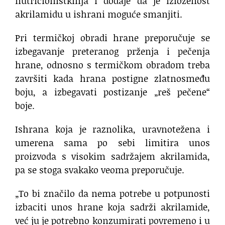
nutricionistkinja i dodaje da je izloženost
akrilamidu u ishrani moguće smanjiti.
Pri termičkoj obradi hrane preporučuje se
izbegavanje preteranog prženja i pečenja
hrane, odnosno s termičkom obradom treba
završiti kada hrana postigne zlatnosmeđu
boju, a izbegavati postizanje „reš pečene“
boje.
Ishrana koja je raznolika, uravnotežena i
umerena sama po sebi limitira unos
proizvoda s visokim sadržajem akrilamida,
pa se stoga svakako veoma preporučuje.
„To bi značilo da nema potrebe u potpunosti
izbaciti unos hrane koja sadrži akrilamide,
već ju je potrebno konzumirati povremeno i u