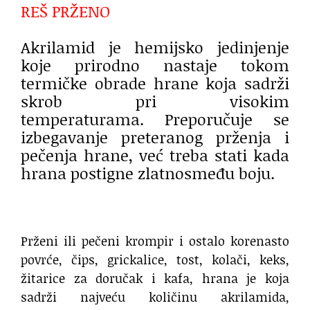
REŠ PRŽENO
Akrilamid je hemijsko jedinjenje
koje prirodno nastaje tokom
termičke obrade hrane koja sadrži
skrob pri visokim
temperaturama. Preporučuje se
izbegavanje preteranog prženja i
pečenja hrane, već treba stati kada
hrana postigne zlatnosmeđu boju.
Prženi ili pečeni krompir i ostalo korenasto
povrće, čips, grickalice, tost, kolači, keks,
žitarice za doručak i kafa, hrana je koja
sadrži najveću količinu akrilamida,