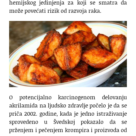
hemijskog jedinjenja za koji se smatra da
može povećati rizik od razvoja raka.
O potencijalno karcinogenom delovanju
akrilamida na ljudsko zdravlje počelo je da se
priča 2002. godine, kada je jedno istraživanje
sprovedeno u Švedskoj pokazalo da se
prženjem i pečenjem krompira i proizvoda od