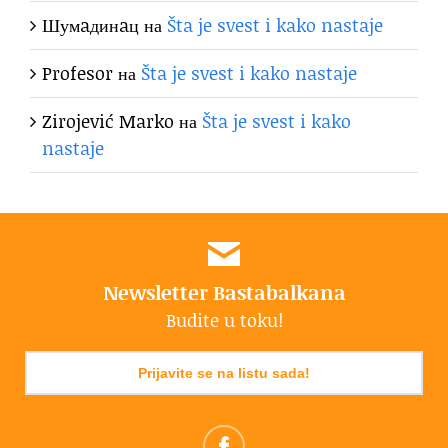
Шумaдинaц
на
Šta je svest i kako nastaje
Profesor
на
Šta je svest i kako nastaje
Zirojević Marko
на
Šta je svest i kako
nastaje
Newsletter Bastabalkana
Budite u toku!
Prijavite se na listu sada!