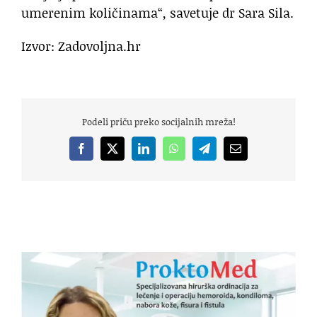
umerenim količinama“, savetuje dr Sara Sila.
Izvor: Zadovoljna.hr
Podeli priču preko socijalnih mreža!
Facebook
X
LinkedIn
WhatsApp
Telegram
Email