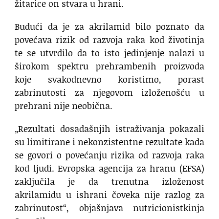
žitarice on stvara u hrani.
Budući da je za akrilamid bilo poznato da
povećava rizik od razvoja raka kod životinja
te se utvrdilo da to isto jedinjenje nalazi u
širokom spektru prehrambenih proizvoda
koje svakodnevno koristimo, porast
zabrinutosti za njegovom izloženošću u
prehrani nije neobična.
„Rezultati dosadašnjih istraživanja pokazali
su limitirane i nekonzistentne rezultate kada
se govori o povećanju rizika od razvoja raka
kod ljudi. Evropska agencija za hranu (EFSA)
zaključila je da trenutna izloženost
akrilamidu u ishrani čoveka nije razlog za
zabrinutost“, objašnjava nutricionistkinja