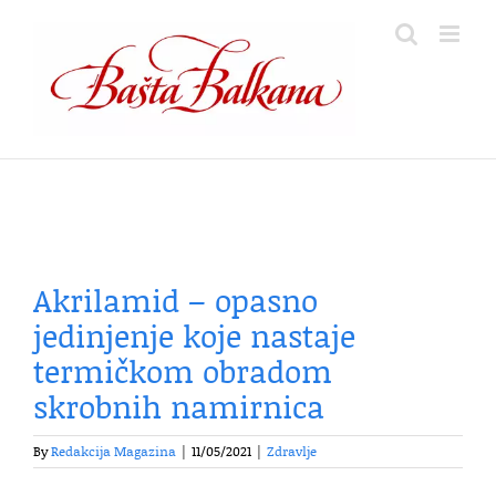
Skip
to
content
Akrilamid – opasno
jedinjenje koje nastaje
termičkom obradom
skrobnih namirnica
By
Redakcija Magazina
|
11/05/2021
|
Zdravlje