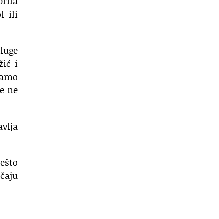
prila
 ili
sluge
ić i
jamo
še ne
avlja
nešto
učaju