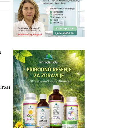
a
guran