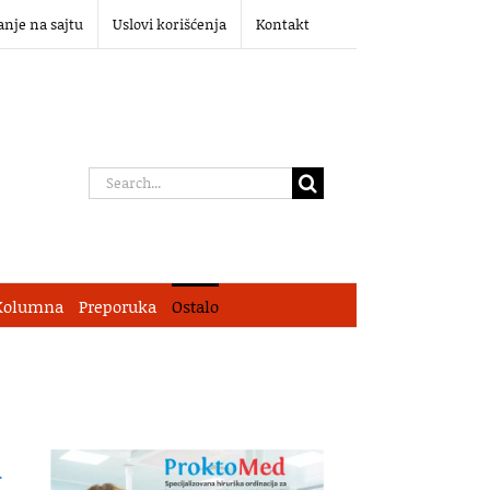
anje na sajtu
Uslovi korišćenja
Kontakt
Search
for:
Kolumna
Preporuka
Ostalo
u