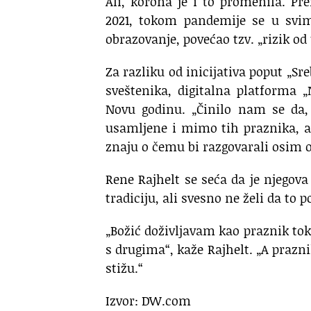
Ali, korona je i to promenila. Pr
2021, tokom pandemije se u svim
obrazovanje, povećao tzv. „rizik od
Za razliku od inicijativa poput „Sr
sveštenika, digitalna platforma 
Novu godinu. „Činilo nam se da, 
usamljene i mimo tih praznika, ali
znaju o čemu bi razgovarali osim 
Rene Rajhelt se seća da je njegov
tradiciju, ali svesno ne želi da to 
„Božić doživljavam kao praznik t
s drugima“, kaže Rajhelt. „A prazn
stižu.“
Izvor: DW.com