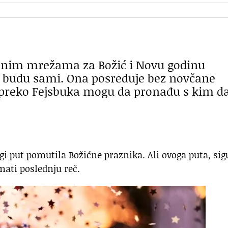
enim mrežama za Božić i Novu godinu
da budu sami. Ona posreduje bez novčane
 preko Fejsbuka mogu da pronađu s kim d
i put pomutila Božićne praznika. Ali ovoga puta, si
mati poslednju reč.