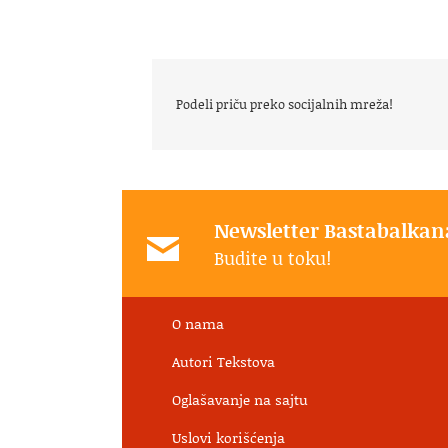
Podeli priču preko socijalnih mreža!
Newsletter Bastabalkan
Budite u toku!
O nama
Autori Tekstova
Oglašavanje na sajtu
Uslovi korišćenja