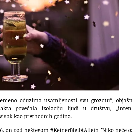
remeno oduzima usamljenosti svu grozotu“, objašn
kta povećala izolaciju ljudi u društvu, „intenz
 visok kao prethodnih godina.
16. on pod heštegom #KeinerBleibtAllein (Niko neće o