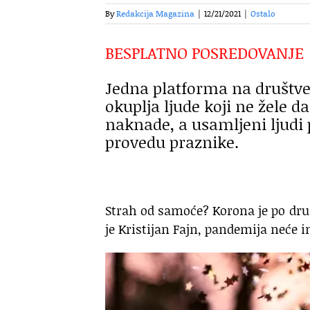
By
Redakcija Magazina
|
12/21/2021
|
Ostalo
BESPLATNO POSREDOVANJE
Jedna platforma na društv
okuplja ljude koji ne žele 
naknade, a usamljeni ljudi
provedu praznike.
Strah od samoće? Korona je po drug
je Kristijan Fajn, pandemija neće i