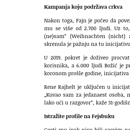
Kampanja koju podržava crkva
Nakon toga, Fajn je počeo da povez
mu se više od 2.700 ljudi. Uz t
(ne)sam“ (Weihnachten (nicht) a
skrenula je pažnju na tu inicijativ
U 2019. pokret je doživeo procv
korisnika, a 6.000 ljudi Božić je
koronom prošle godine, inicijativa
Rene Rajhelt je uključen u inicija
„Kuvao sam za jedanaest osoba, me
lako ući u razgovor“, kaže 31-godiš
Istražite profile na Fejsbuku
Gosti mu ipak nisu bili sasvim n