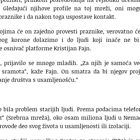
 Gledajući njihove profile na toj mreži, oni mog
 praznike i da nakon toga uspostave kontakt.
kojima će on zajedno provesti praznike, verovatno ć
og korone dolazimo i do ljudi koji inače ne bi 
osnivač platforme Kristijan Fajn.
tu, prijavilo se mnogo mladih. „Za njih je samoća 
ga sramota“, kaže Fajn. On smatra da bi njegov pro
anje društva s usamljenošću.“
 bila problem starijih ljudi. Prema podacima telef
etz“ (Srebrna mreža), oko osam miliona ljudi u Nema
ovode deo svog života u usamljenosti ili izolaciji.