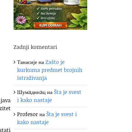
Zadnji komentari
Танасије
на
Zašto je
kurkuma predmet brojnih
istraživanja
Шумaдинaц
на
Šta je svest
i kako nastaje
java
itet
Profesor
на
Šta je svest i
kako nastaje
stati