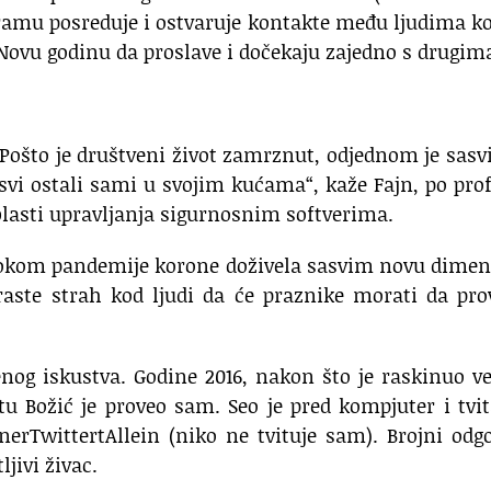
ramu posreduje i ostvaruje kontakte među ljudima ko
i Novu godinu da proslave i dočekaju zajedno s drugim
„Pošto je društveni život zamrznut, odjednom je sas
 svi ostali sami u svojim kućama“, kaže Fajn, po prof
blasti upravljanja sigurnosnim softverima.
 tokom pandemije korone doživela sasvim novu dimen
 raste strah kod ljudi da će praznike morati da pr
enog iskustva. Godine 2016, nakon što je raskinuo v
u Božić je proveo sam. Seo je pred kompjuter i tvi
erTwittertAllein (niko ne tvituje sam). Brojni odg
jivi živac.