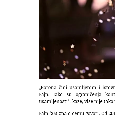
„Korona čini usamljenim i istov
Fajn. Iako su ograničenja konta
usamljenosti“, kaže, više nije tako
Fajn (36) zna o čemu govori. Od 20