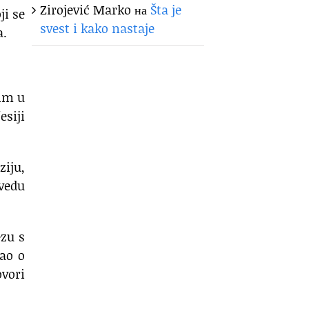
Zirojević Marko
на
Šta je
ji se
svest i kako nastaje
a.
vim u
esiji
ziju,
ovedu
ezu s
tao o
ovori