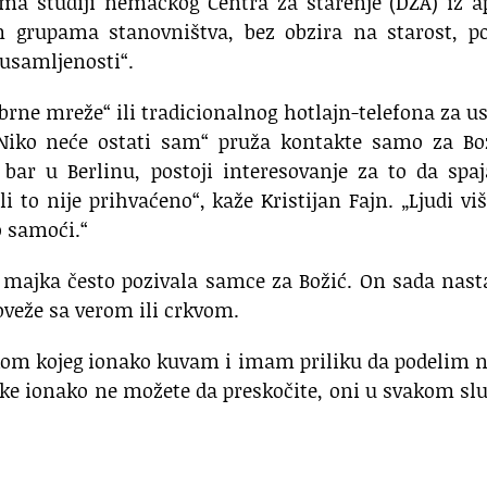
ema studiji nemačkog Centra za starenje (DZA) iz a
 grupama stanovništva, bez obzira na starost, pol
 usamljenosti“.
ebrne mreže“ ili tradicionalnog hotlajn-telefona za u
„Niko neće ostati sam“ pruža kontakte samo za Bož
bar u Berlinu, postoji interesovanje za to da spa
 to nije prihvaćeno“, kaže Kristijan Fajn. „Ljudi vi
o samoći.“
a majka često pozivala samce za Božić. On sada nast
poveže sa verom ili crkvom.
okom kojeg ionako kuvam i imam priliku da podelim 
ike ionako ne možete da preskočite, oni u svakom sl