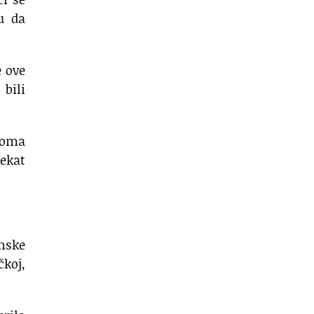
u da
e ove
bili
veoma
jekat
onske
čkoj,