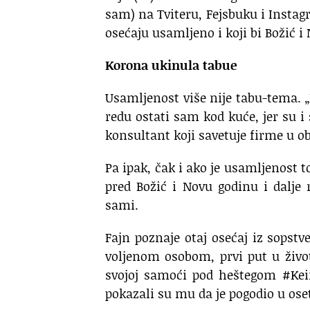
sam) na Tviteru, Fejsbuku i Instag
osećaju usamljeno i koji bi Božić 
Korona ukinula tabue
Usamljenost više nije tabu-tema. 
redu ostati sam kod kuće, jer su i
konsultant koji savetuje firme u o
Pa ipak, čak i ako je usamljenost
pred Božić i Novu godinu i dalje
sami.
Fajn poznaje otaj osećaj iz sopstv
voljenom osobom, prvi put u život
svojoj samoći pod heštegom #Kein
pokazali su mu da je pogodio u osetl