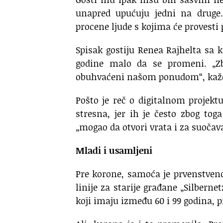
unapred upućuju jedni na druge.
procene ljude s kojima će provesti
Spisak gostiju Renea Rajhelta sa 
godine malo da se promeni. „Zb
obuhvaćeni našom ponudom“, kaže 
Pošto je reč o digitalnom projek
stresna, jer ih je često zbog to
„mogao da otvori vrata i za suočav
Mladi i usamljeni
Pre korone, samoća je prvenstveno
linije za starije građane „Silbern
koji imaju između 60 i 99 godina, pr