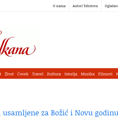
O nama
Autori Tekstova
Oglašav
t
Život
Čovek
Travel
Kultura
Istorija
Muzika
Filmovi
a usamljene za Božić i Novu godin