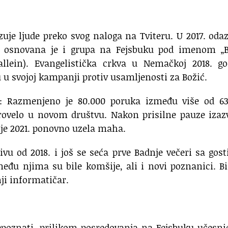
uje ljude preko svog naloga na Tviteru. U 2017. oda
o, osnovana je i grupa na Fejsbuku pod imenom „B
llein). Evangelistička crkva u Nemačkoj 2018. go
u u svojoj kampanji protiv usamljenosti za Božić.
at: Razmenjeno je 80.000 poruka između više od 63
 provelo u novom društvu. Nakon prisilne pauze iza
 je 2021. ponovno uzela maha.
tivu od 2018. i još se seća prve Badnje večeri sa gos
đu njima su bile komšije, ali i novi poznanici. Bi
nji informatičar.
epoznati, prilikom posredovanja na Fejsbuku učesni