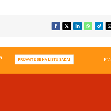
Facebook
X
LinkedIn
WhatsApp
Telegr
a
Pra
PRIJAVITE SE NA LISTU SADA!