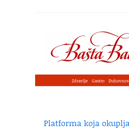
Skip
to
content
Zdravlje
Gastro
Duhovnos
Platforma koja okuplj