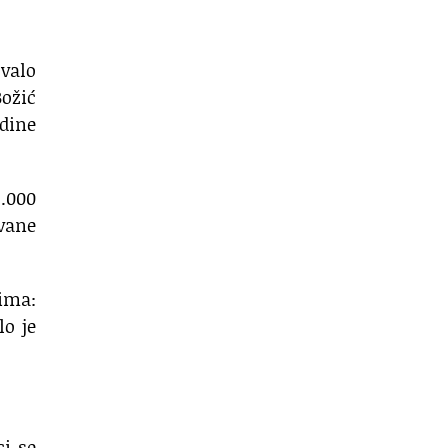
zvalo
ožić
dine
.000
zvane
tima:
lo je
ci se