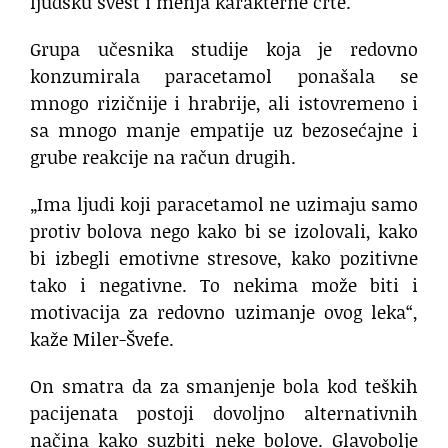
ljudsku svest i menja karakterne crte.
Grupa učesnika studije koja je redovno
konzumirala paracetamol ponašala se
mnogo rizičnije i hrabrije, ali istovremeno i
sa mnogo manje empatije uz bezosećajne i
grube reakcije na račun drugih.
„Ima ljudi koji paracetamol ne uzimaju samo
protiv bolova nego kako bi se izolovali, kako
bi izbegli emotivne stresove, kako pozitivne
tako i negativne. To nekima može biti i
motivacija za redovno uzimanje ovog leka“,
kaže Miler-Švefe.
On smatra da za smanjenje bola kod teških
pacijenata postoji dovoljno alternativnih
načina kako suzbiti neke bolove. Glavobolje