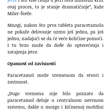
jetre
i što više ćelija u jetri biva uništeno kroz
ovaj proces, to je stanje dramatičnije“, kaže
Miler-Švefe.
Mnogi, nakon što prva tableta paracetamola
ne pokaže delovanje uzmu još jednu, pa još
jednu, nadajući se da će veće količine pomoći.
I tu brzo može da dođe do opterećenja i
zatajenja jetre.
Opasnost od zavisnosti
Paracetamol može vremenom da stvori i
zavisnost.
„Dugo vremena nije bilo poznato da
paracetamol deluje u centralnom nervnom
sistemu, dakle u mozgu i kičmenoj moždini