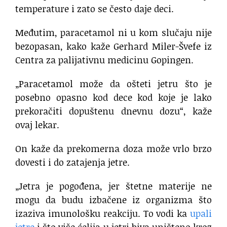
temperature i zato se često daje deci.
Međutim, paracetamol ni u kom slučaju nije
bezopasan, kako kaže Gerhard Miler-Švefe iz
Centra za palijativnu medicinu Gopingen.
„Paracetamol može da ošteti jetru što je
posebno opasno kod dece kod koje je lako
prekoračiti dopuštenu dnevnu dozu“, kaže
ovaj lekar.
On kaže da prekomerna doza može vrlo brzo
dovesti i do zatajenja jetre.
„Jetra je pogođena, jer štetne materije ne
mogu da budu izbačene iz organizma što
izaziva imunološku reakciju. To vodi ka
upali