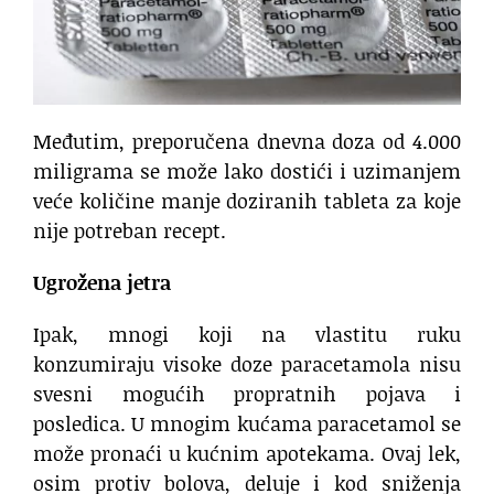
Međutim, preporučena dnevna doza od 4.000
miligrama se može lako dostići i uzimanjem
veće količine manje doziranih tableta za koje
nije potreban recept.
Ugrožena jetra
Ipak, mnogi koji na vlastitu ruku
konzumiraju visoke doze paracetamola nisu
svesni mogućih propratnih pojava i
posledica. U mnogim kućama paracetamol se
može pronaći u kućnim apotekama. Ovaj lek,
osim protiv bolova, deluje i kod sniženja