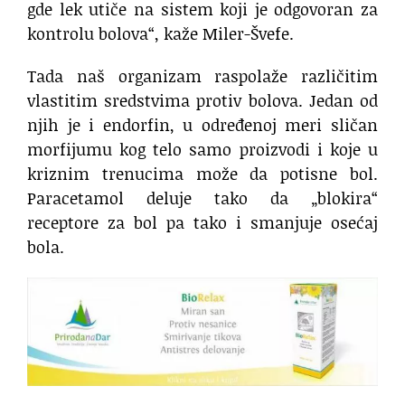
gde lek utiče na sistem koji je odgovoran za
kontrolu bolova“, kaže Miler-Švefe.
Tada naš organizam raspolaže različitim
vlastitim sredstvima protiv bolova. Jedan od
njih je i endorfin, u određenoj meri sličan
morfijumu kog telo samo proizvodi i koje u
kriznim trenucima može da potisne bol.
Paracetamol deluje tako da „blokira“
receptore za bol pa tako i smanjuje osećaj
bola.