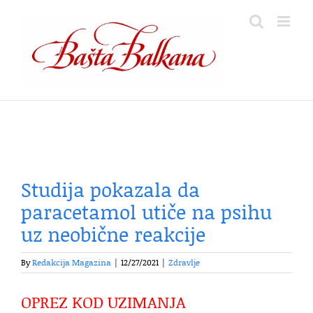
Skip
to
content
Studija pokazala da
paracetamol utiče na psihu
uz neobične reakcije
By
Redakcija Magazina
|
12/27/2021
|
Zdravlje
OPREZ KOD UZIMANJA