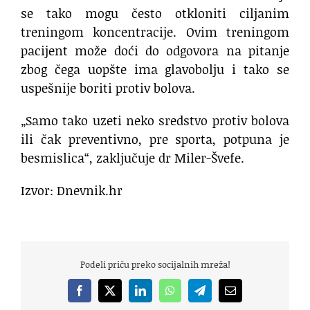
se tako mogu često otkloniti ciljanim
treningom koncentracije. Ovim treningom
pacijent može doći do odgovora na pitanje
zbog čega uopšte ima glavobolju i tako se
uspešnije boriti protiv bolova.
„Samo tako uzeti neko sredstvo protiv bolova
ili čak preventivno, pre sporta, potpuna je
besmislica“, zaključuje dr Miler-Švefe.
Izvor: Dnevnik.hr
Podeli priču preko socijalnih mreža!
Facebook
X
LinkedIn
WhatsApp
Telegram
Email