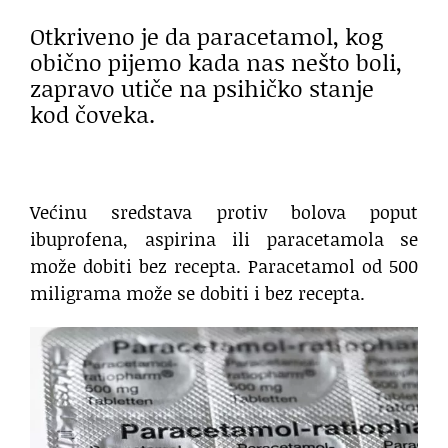
Otkriveno je da paracetamol, kog
obično pijemo kada nas nešto boli,
zapravo utiče na psihičko stanje
kod čoveka.
Većinu sredstava protiv bolova poput
ibuprofena, aspirina ili paracetamola se
može dobiti bez recepta. Paracetamol od 500
miligrama može se dobiti i bez recepta.