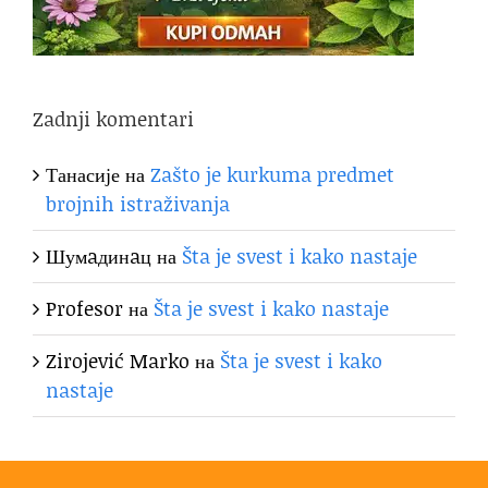
Zadnji komentari
Танасије
на
Zašto je kurkuma predmet
brojnih istraživanja
Шумaдинaц
на
Šta je svest i kako nastaje
Profesor
на
Šta je svest i kako nastaje
Zirojević Marko
на
Šta je svest i kako
nastaje