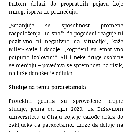
Pritom dolazi do propratnih pojava koje
mnogi isprva ne primećuju.
„Smanjuje se sposobnost promene
raspoloženja. To znači da pogođeni reaguje ni
pozitivno ni negativno na situacije“, kaže
Miler-Švefe i dodaje: „Pogođeni su emotivno
potpuno izolovani“. Ali i neke druge osobine
se menjaju – povećava se spremnost na rizik,
na brže donošenje odluka.
Studije na temu paracetamola
Proteklih godina su sprovedene brojne
studije, jedna od njih 2020. na Državnom
univerzitetu u Ohaju koja je takođe došla do
zaključka da paracetamol može da deluje na