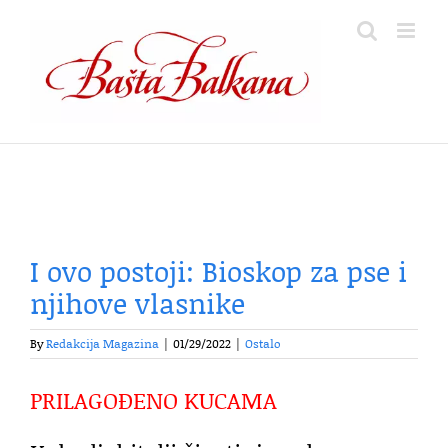
Skip
to
content
I ovo postoji: Bioskop za pse i
njihove vlasnike
By
Redakcija Magazina
|
01/29/2022
|
Ostalo
PRILAGOĐENO KUCAMA