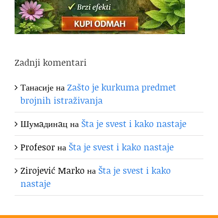
Zadnji komentari
Танасије
на
Zašto je kurkuma predmet
brojnih istraživanja
Шумaдинaц
на
Šta je svest i kako nastaje
Profesor
на
Šta je svest i kako nastaje
Zirojević Marko
на
Šta je svest i kako
nastaje