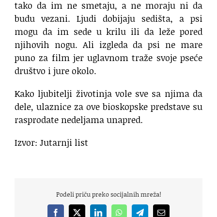
tako da im ne smetaju, a ne moraju ni da
budu vezani. Ljudi dobijaju sedišta, a psi
mogu da im sede u krilu ili da leže pored
njihovih nogu. Ali izgleda da psi ne mare
puno za film jer uglavnom traže svoje pseće
društvo i jure okolo.
Kako ljubitelji životinja vole sve sa njima da
dele, ulaznice za ove bioskopske predstave su
rasprodate nedeljama unapred.
Izvor: Jutarnji list
Podeli priču preko socijalnih mreža!
Facebook
X
LinkedIn
WhatsApp
Telegram
Email