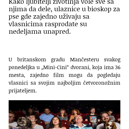
Kako ljubitelji životinja vole sve sa
njima da dele, ulaznice u bioskop za
pse gde zajedno uživaju sa
vlasnicima rasprodate su
nedeljama unapred.
U britanskom gradu Mančesteru svakog
ponedeljka u „Mini-Cini“ dvorani, koja ima 36
mesta, zajedno film mogu da pogledaju
vlasnici sa svojim najboljim četvoronožnim
prijateljem.