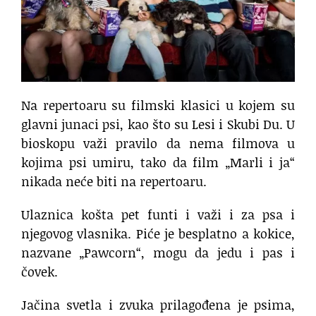
Na repertoaru su filmski klasici u kojem su
glavni junaci psi, kao što su Lesi i Skubi Du. U
bioskopu važi pravilo da nema filmova u
kojima psi umiru, tako da film „Marli i ja“
nikada neće biti na repertoaru.
Ulaznica košta pet funti i važi i za psa i
njegovog vlasnika. Piće je besplatno a kokice,
nazvane „Pawcorn“, mogu da jedu i pas i
čovek.
Jačina svetla i zvuka prilagođena je psima,