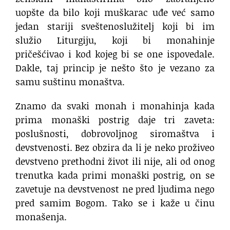
uopšte da bilo koji muškarac uđe već samo
jedan stariji sveštenoslužitelj koji bi im
služio Liturgiju, koji bi monahinje
pričešćivao i kod kojeg bi se one ispovedale.
Dakle, taj princip je nešto što je vezano za
samu suštinu monaštva.
Znamo da svaki monah i monahinja kada
prima monaški postrig daje tri zaveta:
poslušnosti, dobrovoljnog siromaštva i
devstvenosti. Bez obzira da li je neko proživeo
devstveno prethodni život ili nije, ali od onog
trenutka kada primi monaški postrig, on se
zavetuje na devstvenost ne pred ljudima nego
pred samim Bogom. Tako se i kaže u činu
monašenja.