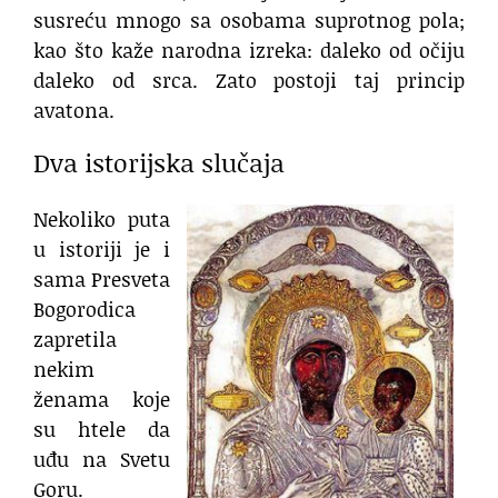
susreću mnogo sa osobama suprotnog pola;
kao što kaže narodna izreka: daleko od očiju
daleko od srca. Zato postoji taj princip
avatona.
Dva istorijska slučaja
Nekoliko puta
u istoriji je i
sama Presveta
Bogorodica
zapretila
nekim
ženama koje
su htele da
uđu na Svetu
Goru.