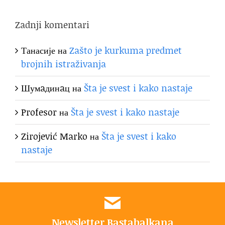
Zadnji komentari
Танасије
на
Zašto je kurkuma predmet
brojnih istraživanja
Шумaдинaц
на
Šta je svest i kako nastaje
Profesor
на
Šta je svest i kako nastaje
Zirojević Marko
на
Šta je svest i kako
nastaje
Newsletter Bastabalkana