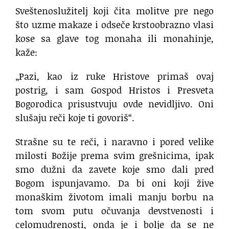
Sveštenoslužitelj koji čita molitve pre nego
što uzme makaze i odseče krstoobrazno vlasi
kose sa glave tog monaha ili monahinje,
kaže:
„Pazi, kao iz ruke Hristove primaš ovaj
postrig, i sam Gospod Hristos i Presveta
Bogorodica prisustvuju ovde nevidljivo. Oni
slušaju reči koje ti govoriš“.
Strašne su te reči, i naravno i pored velike
milosti Božije prema svim grešnicima, ipak
smo dužni da zavete koje smo dali pred
Bogom ispunjavamo. Da bi oni koji žive
monaškim životom imali manju borbu na
tom svom putu očuvanja devstvenosti i
celomudrenosti, onda je i bolje da se ne