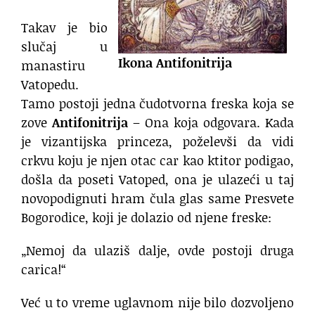
Takav je bio
slučaj u
Ikona Antifonitrija
manastiru
Vatopedu.
Tamo postoji jedna čudotvorna freska koja se
zove
Antifonitrija
– Ona koja odgovara. Kada
je vizantijska princeza, poželevši da vidi
crkvu koju je njen otac car kao ktitor podigao,
došla da poseti Vatoped, ona je ulazeći u taj
novopodignuti hram čula glas same Presvete
Bogorodice, koji je dolazio od njene freske:
„Nemoj da ulaziš dalje, ovde postoji druga
carica!“
Već u to vreme uglavnom nije bilo dozvoljeno