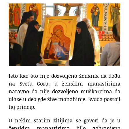
Isto kao što nije dozvoljeno ženama da dođu
na Svetu Goru, u ženskim manastirima
naravno da nije dozvoljeno muškarcima da
ulaze u deo gde žive monahinje. Svuda postoji
taj princip.
U nekim starim žitijima se govori da je u
ženskim manastirima bilo zabranjeno