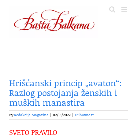
Skip
to
content
Hrišćanski princip „avaton“:
Razlog postojanja ženskih i
muških manastira
By
Redakcija Magazina
|
02/13/2022
|
Duhovnost
SVETO PRAVILO