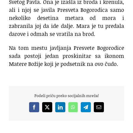
Svetog Pavla. Ona je izašla iz broda i krenula,
ali i njoj se javila Presveta Bogorodica samo
nekoliko desetina metara od mora i
zabranila joj da ide dalje. Mara je tu predala
darove i odmah se vratila na brod.
Na tom mestu javljanja Presvete Bogorodice
sada postoji jedan proskinitar sa ikonom
Matere Božije koji je podsetnik na ovo čudo.
Podeli priču preko socijalnih mreža!
Facebook
X
LinkedIn
WhatsApp
Telegram
Email