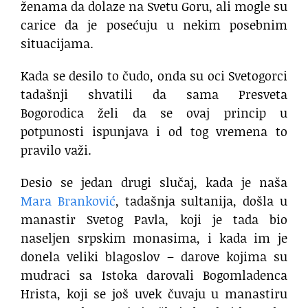
ženama da dolaze na Svetu Goru, ali mogle su
carice da je posećuju u nekim posebnim
situacijama.
Kada se desilo to čudo, onda su oci Svetogorci
tadašnji shvatili da sama Presveta
Bogorodica želi da se ovaj princip u
potpunosti ispunjava i od tog vremena to
pravilo važi.
Desio se jedan drugi slučaj, kada je naša
Mara Branković
, tadašnja sultanija, došla u
manastir Svetog Pavla, koji je tada bio
naseljen srpskim monasima, i kada im je
donela veliki blagoslov – darove kojima su
mudraci sa Istoka darovali Bogomladenca
Hrista, koji se još uvek čuvaju u manastiru