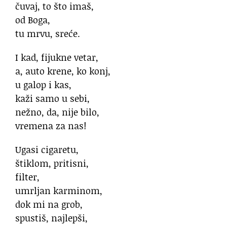
čuvaj, to što imaš,
od Boga,
tu mrvu, sreće.
I kad, fijukne vetar,
a, auto krene, ko konj,
u galop i kas,
kaži samo u sebi,
nežno, da, nije bilo,
vremena za nas!
Ugasi cigaretu,
štiklom, pritisni,
filter,
umrljan karminom,
dok mi na grob,
spustiš, najlepši,