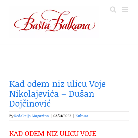
Skip
to
content
Kad odem niz ulicu Voje
Nikolajevića – Dušan
Dojčinović
By
Redakcija Magazina
|
03/21/2022
|
Kultura
KAD ODEM NIZ ULICU VOJE