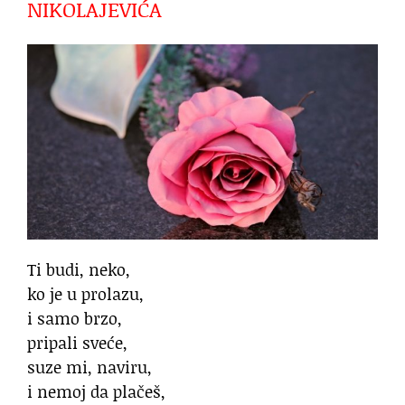
NIKOLAJEVIĆA
Ti budi, neko,
ko je u prolazu,
i samo brzo,
pripali sveće,
suze mi, naviru,
i nemoj da plačeš,