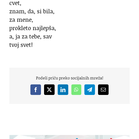
cvet,
znam, da, si bila,
za mene,
prokleto najlepša,
a, ja za tebe, sav
tvoj svet!
Podeli priču preko socijalnih mreža!
Facebook
X
LinkedIn
WhatsApp
Telegram
Email