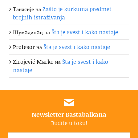
Танасије
на
Zašto je kurkuma predmet
brojnih istraživanja
Шумaдинaц
на
Šta je svest i kako nastaje
Profesor
на
Šta je svest i kako nastaje
Zirojević Marko
на
Šta je svest i kako
nastaje
Newsletter Bastabalkana
Budite u toku!