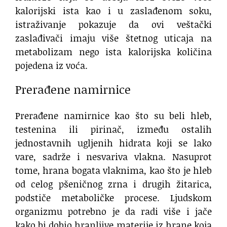
kalorijski ista kao i u zaslađenom soku,
istraživanje pokazuje da ovi veštački
zaslađivači imaju više štetnog uticaja na
metabolizam nego ista kalorijska količina
pojedena iz voća.
Prerađene namirnice
Prerađene namirnice kao što su beli hleb,
testenina ili pirinač, između ostalih
jednostavnih ugljenih hidrata koji se lako
vare, sadrže i nesvariva vlakna. Nasuprot
tome, hrana bogata vlaknima, kao što je hleb
od celog pšeničnog zrna i drugih žitarica,
podstiče metaboličke procese. Ljudskom
organizmu potrebno je da radi više i jače
kako bi dobio hranljive materije iz hrane koja