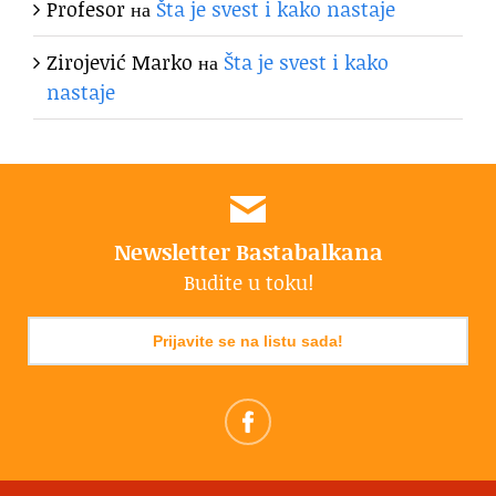
Profesor
на
Šta je svest i kako nastaje
Zirojević Marko
на
Šta je svest i kako
nastaje
Newsletter Bastabalkana
Budite u toku!
Prijavite se na listu sada!