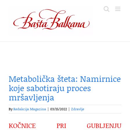
Skip
to
content
Metabolička šteta: Namirnice
koje sabotiraju proces
mršavljenja
By
Redakcija Magazina
|
03/15/2022
|
Zdravlje
KOČNICE PRI GUBLJENJU