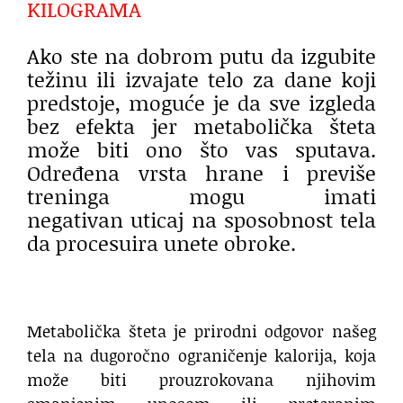
KILOGRAMA
Ako ste na dobrom putu da izgubite
težinu ili izvajate telo za dane koji
predstoje, moguće je da sve izgleda
bez efekta jer metabolička šteta
može biti ono što vas sputava.
Određena vrsta hrane i previše
treninga mogu imati
negativan uticaj na sposobnost tela
da procesuira unete obroke.
Metabolička šteta je prirodni odgovor našeg
tela na dugoročno ograničenje kalorija, koja
može biti prouzrokovana njihovim