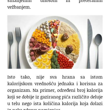
smanjenim unosom ili preteranim
vežbanjem.
Isto tako, nije sva hrana sa istom
kalorijskom vrednošću jednaka i korisna za
organizam. Na primer, određeni broj kalorija
koji se dobije iz gaziranog pića različito deluje
u telu nego ista količina kalorija koja dolazi
iz neke zdrave namirnice.