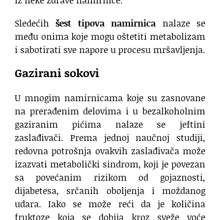
Sledećih
šest tipova namirnica
nalaze se
među onima koje mogu oštetiti metabolizam
i sabotirati sve napore u procesu mršavljenja.
Gazirani sokovi
U mnogim namirnicama koje su zasnovane
na prerađenim delovima i u bezalkoholnim
gaziranim pićima nalaze se jeftini
zaslađivači. Prema jednoj naučnoj studiji,
redovna potrošnja ovakvih zaslađivača može
izazvati metabolički sindrom, koji je povezan
sa povećanim rizikom od gojaznosti,
dijabetesa, srčanih oboljenja i moždanog
udara. Iako se može reći da je količina
fruktoze koja se dobija kroz sveže voće