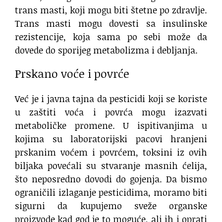
trans masti, koji mogu biti štetne po zdravlje.
Trans masti mogu dovesti sa insulinske
rezistencije, koja sama po sebi može da
dovede do sporijeg metabolizma i debljanja.
Prskano voće i povrće
Već je i javna tajna da pesticidi koji se koriste
u zaštiti voća i povrća mogu izazvati
metaboličke promene. U ispitivanjima u
kojima su laboratorijski pacovi hranjeni
prskanim voćem i povrćem, toksini iz ovih
biljaka povećali su stvaranje masnih ćelija,
što neposredno dovodi do gojenja. Da bismo
ograničili izlaganje pesticidima, moramo biti
sigurni da kupujemo sveže organske
proizvode kad god je to moguće, ali ih i oprati