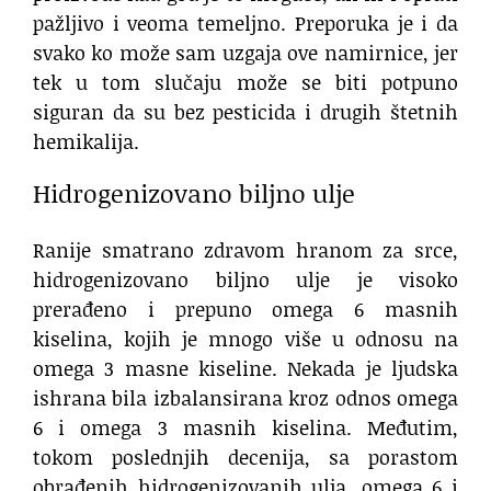
pažljivo i veoma temeljno. Preporuka je i da
svako ko može sam uzgaja ove namirnice, jer
tek u tom slučaju može se biti potpuno
siguran da su bez pesticida i drugih štetnih
hemikalija.
Hidrogenizovano biljno ulje
Ranije smatrano zdravom hranom za srce,
hidrogenizovano biljno ulje je visoko
prerađeno i prepuno omega 6 masnih
kiselina, kojih je mnogo više u odnosu na
omega 3 masne kiseline. Nekada je ljudska
ishrana bila izbalansirana kroz odnos omega
6 i omega 3 masnih kiselina. Međutim,
tokom poslednjih decenija, sa porastom
obrađenih hidrogenizovanih ulja, omega 6 i