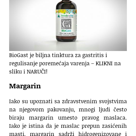
BioGast je biljna tinktura za gastritis i
regulisanje poremećaja varenja – KLIKNI na
sliku i NARUČI!
Margarin
Iako su upoznati sa zdravstvenim svojstvima
na njegovom pakovanju, mnogi ljudi često
biraju margarin umesto pravog maslaca.
Iako je istina da je maslac prepun zasićenih
masti, margarin sadrži hidrogenizovane i