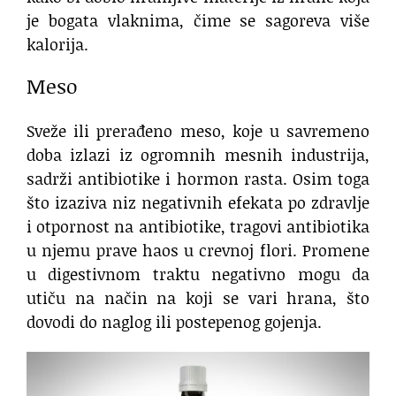
je bogata vlaknima, čime se sagoreva više
kalorija.
Meso
Sveže ili prerađeno meso, koje u savremeno
doba izlazi iz ogromnih mesnih industrija,
sadrži antibiotike i hormon rasta. Osim toga
što izaziva niz negativnih efekata po zdravlje
i otpornost na antibiotike, tragovi antibiotika
u njemu prave haos u crevnoj flori. Promene
u digestivnom traktu negativno mogu da
utiču na način na koji se vari hrana, što
dovodi do naglog ili postepenog gojenja.