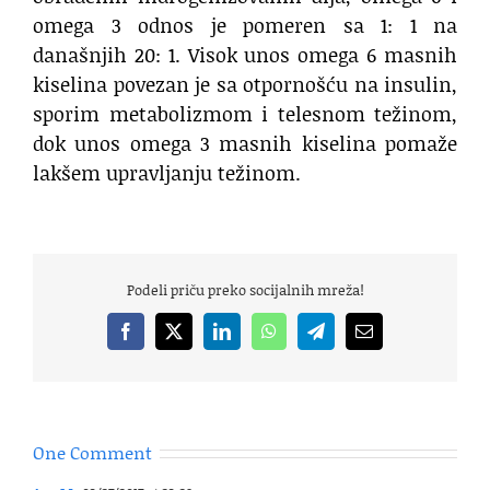
omega 3 odnos je pomeren sa 1: 1 na
današnjih 20: 1. Visok unos omega 6 masnih
kiselina povezan je sa otpornošću na insulin,
sporim metabolizmom i telesnom težinom,
dok unos omega 3 masnih kiselina pomaže
lakšem upravljanju težinom.
Podeli priču preko socijalnih mreža!
Facebook
X
LinkedIn
WhatsApp
Telegram
Email
One Comment