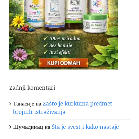
Zadnji komentari
Танасије
на
Zašto je kurkuma predmet
brojnih istraživanja
Шумaдинaц
на
Šta je svest i kako nastaje