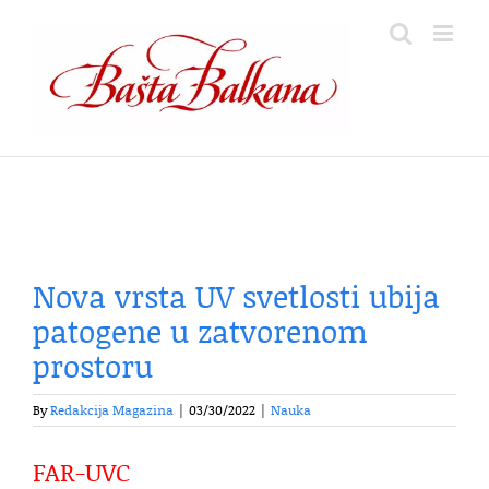
Skip
to
content
Nova vrsta UV svetlosti ubija
patogene u zatvorenom
prostoru
By
Redakcija Magazina
|
03/30/2022
|
Nauka
FAR-UVC