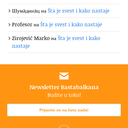
Шумaдинaц
на
Šta je svest i kako nastaje
Profesor
на
Šta je svest i kako nastaje
Zirojević Marko
на
Šta je svest i kako
nastaje
Newsletter Bastabalkana
Budite u toku!
Prijavite se na listu sada!