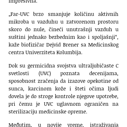
impresivna.
„Far-UVC brzo smanjuje količinu aktivnih
mikroba u vazduhu u zatvorenom prostoru
skoro do nule, čineći unutrašnji vazduh u
suštini jednako bezbednim kao i spoljašnji“,
kaže biofizičar Dejvid Brener sa Medicinskog
centra Univerziteta Kolumbija.
Dok su germicidna svojstva ultraljubičaste C
svetlosti (UVC) poznata decenijama,
sposobnost zračenja da izazove opekotine od
sunca, karcinom kože i šteti očima ljudi
dovela je do stroge kontrole njegove upotrebe,
pri čemu je UVC uglavnom ograničen na
sterilizaciju medicinske opreme.
Međutim, u novije vreme, istraživanja