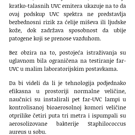
kratko-talasnih UVC emitera ukazuje na to da
ovaj podskup UVC spektra ne predstavlja
bezbednosni rizik za ćelije miševa ili ljudske
kože, dok zadržava sposobnost da ubije
patogene koji se prenose vazduhom.
Bez obzira na to, postojeća istraživanja su
uglavnom bila ograničena na testiranje far-
UVC u malim laboratorijskim postavkama.
Da bi videli da li je tehnologija podjednako
efikasna u prostoriji normalne veličine,
naučnici su instalirali pet far-UVC lampi u
kontrolisanoj bioaerosolnoj komori veličine
otprilike četiri puta tri metra i ispumpali su
aerosolizovane bakterije Staphilococcus
aureus u sobu.