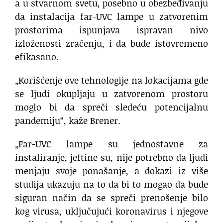
a u stvarnom svetu, posebno u obezbeđivanju
da instalacija far-UVC lampe u zatvorenim
prostorima ispunjava ispravan nivo
izloženosti zračenju, i da bude istovremeno
efikasano.
„Korišćenje ove tehnologije na lokacijama gde
se ljudi okupljaju u zatvorenom prostoru
moglo bi da spreči sledeću potencijalnu
pandemiju“, kaže Brener.
„Far-UVC lampe su jednostavne za
instaliranje, jeftine su, nije potrebno da ljudi
menjaju svoje ponašanje, a dokazi iz više
studija ukazuju na to da bi to mogao da bude
siguran način da se spreči prenošenje bilo
kog virusa, uključujući koronavirus i njegove