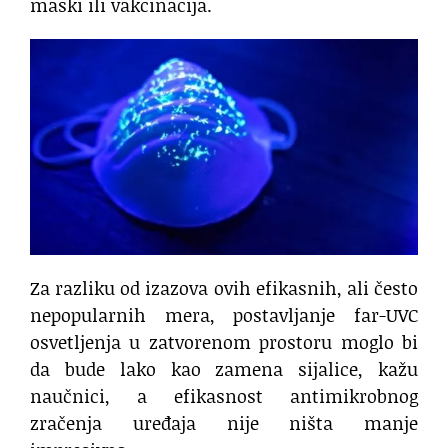
maski ili vakcinacija.
Za razliku od izazova ovih efikasnih, ali često
nepopularnih mera, postavljanje far-UVC
osvetljenja u zatvorenom prostoru moglo bi
da bude lako kao zamena sijalice, kažu
naučnici, a efikasnost antimikrobnog
zračenja uređaja nije ništa manje