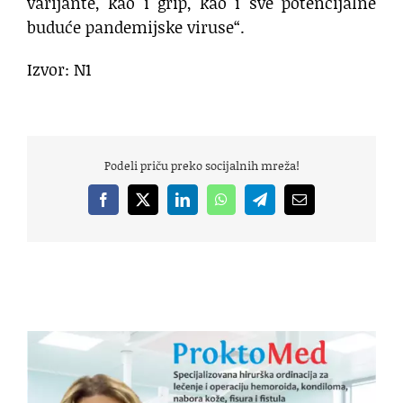
varijante, kao i grip, kao i sve potencijalne
buduće pandemijske viruse“.
Izvor: N1
Podeli priču preko socijalnih mreža!
Facebook
X
LinkedIn
WhatsApp
Telegram
Email