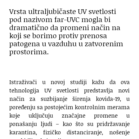
Vrsta ultraljubičaste UV svetlosti
pod nazivom far-UVC mogla bi
dramatično da promeni način na
koji se borimo protiv prenosa
patogena u vazduhu u zatvorenim
prostorima.
Istraživači u novoj studiji kažu da ova
tehnologija UV svetlosti predstavlja novi
način za suzbijanje širenja kovida-19, u
poređenju sa postojećim kontrolnim merama
koje uključuju značajne promene u
ponašanju ljudi – kao što su pridržavanje
karantina, fizičko distanciranje, nošenje