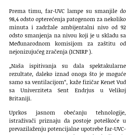
Prema timu, far-UVC lampe su smanjile do
98,4 odsto opterećenja patogenom za nekoliko
minuta i zadržale ambijentalni nivo od 92
odsto smanjenja na nivou koji je u skladu sa
Međunarodnom komisijom za zaštitu od
nejonizujućeg zračenja (ICNIRP ).
„Naša ispitivanja su dala spektakularne
rezultate, daleko iznad onoga što je moguće
samo sa ventilacijom“, kaže fizičar Kenet Vud
sa Univerziteta Sent Endrjus u Velikoj
Britaniji.
Uprkos jasnom obećanju tehnologije,
istraživači priznaju da postoje poteškoće u
prevazilaženju potencijalne upotrebe far-UVC-