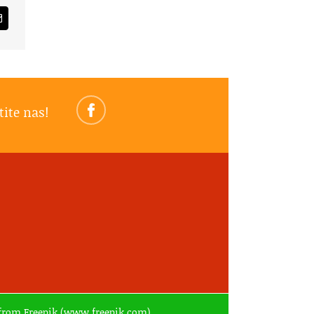
am
Email
tite nas!
ed from Freepik.(www.freepik.com)