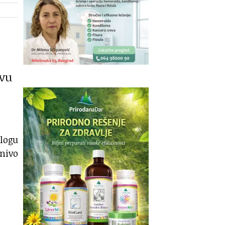
ovu
ulogu
 nivo