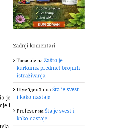
Zadnji komentari
Танасије
на
Zašto je
kurkuma predmet brojnih
istraživanja
Шумaдинaц
на
Šta je svest
i kako nastaje
io je
nje i
Profesor
на
Šta je svest i
kako nastaje
tela.