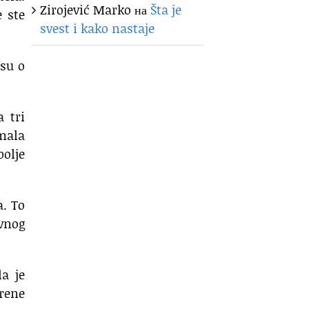
Zirojević Marko
на
Šta je
 ste
svest i kako nastaje
 su o
a tri
mala
olje
a. To
vnog
a je
erene