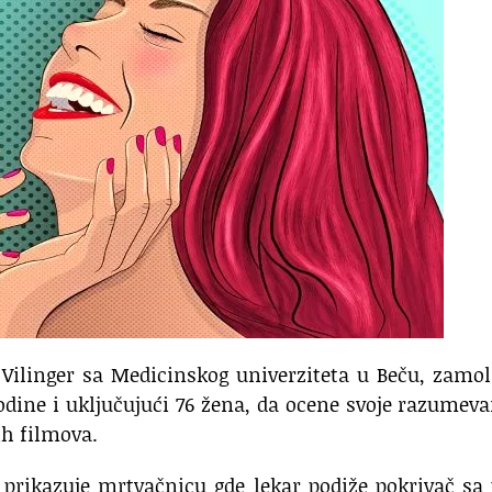
 Vilinger sa Medicinskog univerziteta u Beču, zamol
godine i uključujući 76 žena, da ocene svoje razumeva
h filmova.
 prikazuje mrtvačnicu gde lekar podiže pokrivač sa 