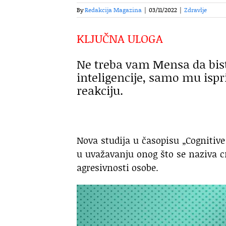
By
Redakcija Magazina
|
03/11/2022
|
Zdravlje
KLJUČNA ULOGA
Ne treba vam Mensa da biste
inteligencije, samo mu ispr
reakciju.
Nova studija u časopisu „Cognitive 
u uvažavanju onog što se naziva c
agresivnosti osobe.