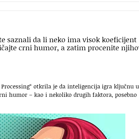
 saznali da li neko ima visok koeficijent
ičajte crni humor, a zatim procenite njih
Processing“ otkrila je da inteligencija igra ključnu 
rni humor – kao i nekoliko drugih faktora, posebno