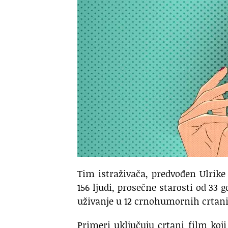
Tim istraživača, predvođen Ulrike
156 ljudi, prosečne starosti od 33 
uživanje u 12 crnohumornih crtani
Primeri uključuju crtani film koji