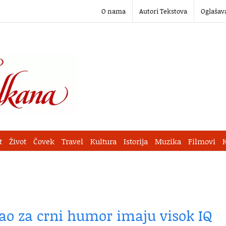
O nama
Autori Tekstova
Oglašav
t
Život
Čovek
Travel
Kultura
Istorija
Muzika
Filmovi
ao za crni humor imaju visok IQ