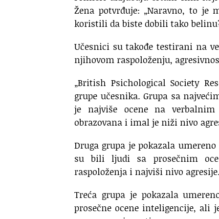
Žena potvrđuje: „Naravno, to je 
koristili da biste dobili tako belinu
Učesnici su takođe testirani na ver
njihovom raspoloženju, agresivnost
„British Psichological Society Re
grupe učesnika. Grupa sa najvec
je najviše ocene na verbalnim i
obrazovana i imal je niži nivo agre
Druga grupa je pokazala umereno 
su bili ljudi sa prosečnim oce
raspoloženja i najviši nivo agresije
Treća grupa je pokazala umere
prosečne ocene inteligencije, ali