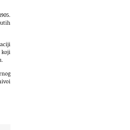
1905.
utih
aciji
 koji
u.
crnog
nivoi