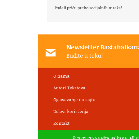
Podeli priču preko socijalnih mreža!
Newsletter Bastabalkan
Budite u toku!
O nama
Autori Tekstova
Oglašavanje na sajtu
Uslovi korišćenja
Kontakt
© 2009-2026 Bašta Balkana. All r