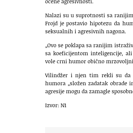
ocene agresivnosti.
Nalazi su u suprotnosti sa raniji
Frojd je postavio hipotezu da hu
seksualnih i agresivnih nagona.
„Ovo se poklapa sa ranijim istraži
sa koeficijentom inteligencije, al
vole crni humor obično mrzovoljni
Vilindžer i njen tim rekli su da
humora „složen zadatak obrade in
agresije mogu da zamagle sposobnos
Izvor: N1