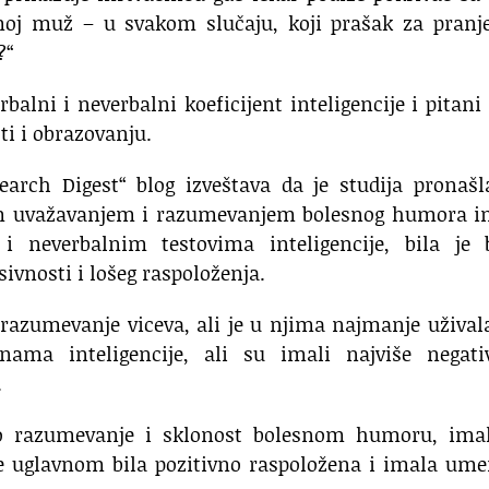
moj muž – u svakom slučaju, koji prašak za pranje
?“
balni i neverbalni koeficijent inteligencije i pitani
i i obrazovanju.
search Digest“ blog izveštava da je studija pronašl
́im uvažavanjem i razumevanjem bolesnog humora i
 neverbalnim testovima inteligencije, bila je b
sivnosti i lošeg raspoloženja.
razumevanje viceva, ali je u njima najmanje užival
nama inteligencije, ali su imali najviše negati
.
no razumevanje i sklonost bolesnom humoru, imal
 je uglavnom bila pozitivno raspoložena i imala um