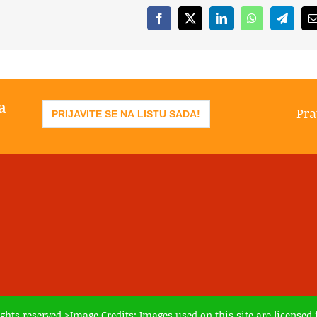
Facebook
X
LinkedIn
WhatsApp
Telegr
a
Pra
PRIJAVITE SE NA LISTU SADA!
ights reserved >Image Credits: Images used on this site are licens