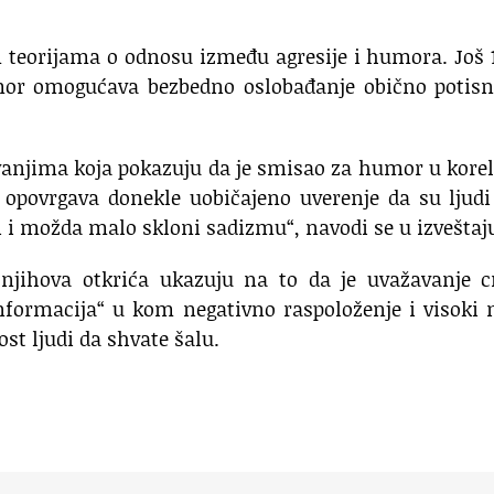
m teorijama o odnosu između agresije i humora. Još 
mor omogućava bezbedno oslobađanje obično potisn
vanjima koja pokazuju da je smisao za humor u korel
i opovrgava donekle uobičajeno uverenje da su ljudi
 i možda malo skloni sadizmu“, navodi se u izveštaj
 njihova otkrića ukazuju na to da je uvažavanje 
formacija“ u kom negativno raspoloženje i visoki 
t ljudi da shvate šalu.