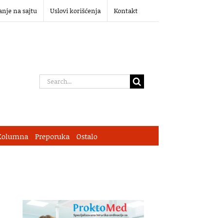
anje na sajtu
Uslovi korišćenja
Kontakt
Search
for:
Kolumna
Preporuka
Ostalo