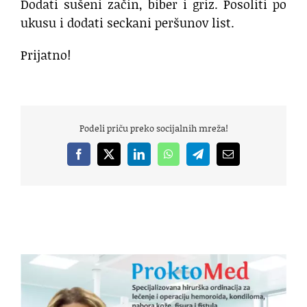
Dodati sušeni začin, biber i griz. Posoliti po
ukusu i dodati seckani peršunov list.
Prijatno!
Podeli priču preko socijalnih mreža!
Facebook
X
LinkedIn
WhatsApp
Telegram
Email