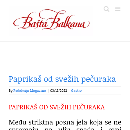
Skip
to
content
Paprikaš od svežih pečuraka
By
Redakcija Magazina
|
03/12/2022
|
Gastro
PAPRIKAŠ OD SVEŽIH PEČURAKA
Među striktna posna jela koja se ne
spremaju na ulju spada i ovaj