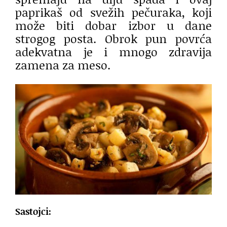
paprikaš od svežih pečuraka, koji
može biti dobar izbor u dane
strogog posta. Obrok pun povrća
adekvatna je i mnogo zdravija
zamena za meso.
Sastojci: