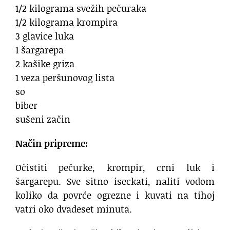
1/2 kilograma svežih pečuraka
1/2 kilograma krompira
3 glavice luka
1 šargarepa
2 kašike griza
1 veza peršunovog lista
so
biber
sušeni začin
Način pripreme:
Očistiti pečurke, krompir, crni luk i
šargarepu. Sve sitno iseckati, naliti vodom
koliko da povrće ogrezne i kuvati na tihoj
vatri oko dvadeset minuta.