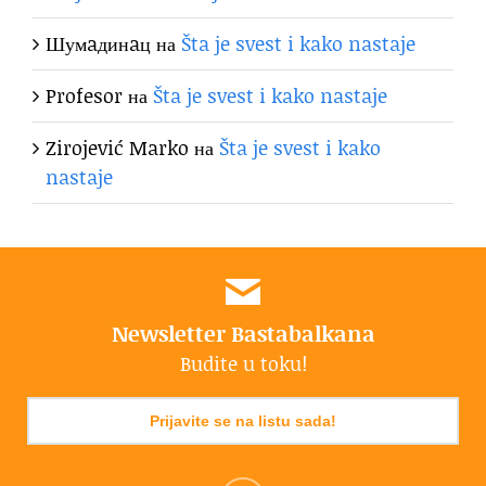
Шумaдинaц
на
Šta je svest i kako nastaje
Profesor
на
Šta je svest i kako nastaje
Zirojević Marko
на
Šta je svest i kako
nastaje
Newsletter Bastabalkana
Budite u toku!
Prijavite se na listu sada!