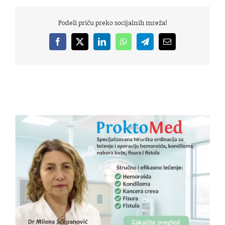
Podeli priču preko socijalnih mreža!
Facebook
X
LinkedIn
WhatsApp
Telegram
Email