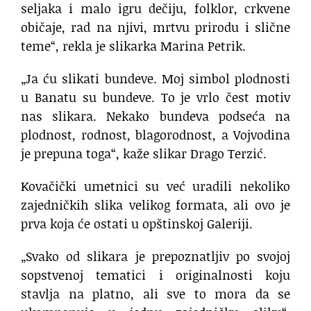
seljaka i malo igru dečiju, folklor, crkvene
običaje, rad na njivi, mrtvu prirodu i slične
teme“, rekla je slikarka Marina Petrik.
„Ja ću slikati bundeve. Moj simbol plodnosti
u Banatu su bundeve. To je vrlo čest motiv
nas slikara. Nekako bundeva podseća na
plodnost, rodnost, blagorodnost, a Vojvodina
je prepuna toga“, kaže slikar Drago Terzić.
Kovačički umetnici su već uradili nekoliko
zajedničkih slika velikog formata, ali ovo je
prva koja će ostati u opštinskoj Galeriji.
„Svako od slikara je prepoznatljiv po svojoj
sopstvenoj tematici i originalnosti koju
stavlja na platno, ali sve to mora da se