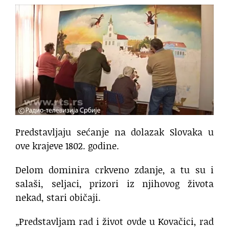
Predstavljaju sećanje na dolazak Slovaka u
ove krajeve 1802. godine.
Delom dominira crkveno zdanje, a tu su i
salaši, seljaci, prizori iz njihovog života
nekad, stari običaji.
„Predstavljam rad i život ovde u Kovačici, rad