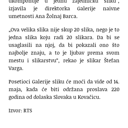
ukomponuje u jednu zajedničku sliku“,
izjavila je direktorka Galerije naivne
umetnosti Ana Žolnaj Barca.
„Ova velika slika nije skup 20 slika, nego je to
jedna slika koju radi 20 slikara. Da bi se
usaglasili na njoj, da bi pokazali ono što
najbolje znaju, a to je ljubav prema svom
mestu i slikarstvu“, rekao je slikar Štefan
Varga.
Posetioci Galerije sliku će moći da vide od 14.
maja, kada će biti održana proslava 220
godina od dolaska Slovaka u Kovačicu.
Izvor: RTS