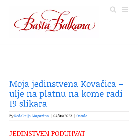
Skip
to
content
Moja jedinstvena Kovačica –
ulje na platnu na kome radi
19 slikara
By
Redakcija Magazina
|
04/04/2022
|
Ostalo
JEDINSTVEN PODUHVAT