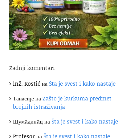
Zadnji komentari
inž. Kostić
на
Šta je svest i kako nastaje
Танасије
на
Zašto je kurkuma predmet
brojnih istraživanja
Шумaдинaц
на
Šta je svest i kako nastaje
Profesor
на
Šta je svest i kako nastaje