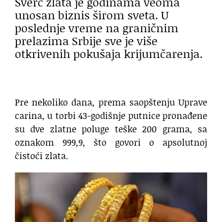
Šverc zlata je godinama veoma
unosan biznis širom sveta. U
poslednje vreme na graničnim
prelazima Srbije sve je više
otkrivenih pokušaja krijumčarenja.
Pre nekoliko dana, prema saopštenju Uprave
carina, u torbi 43-godišnje putnice pronađene
su dve zlatne poluge teške 200 grama, sa
oznakom 999,9, što govori o apsolutnoj
čistoći zlata.