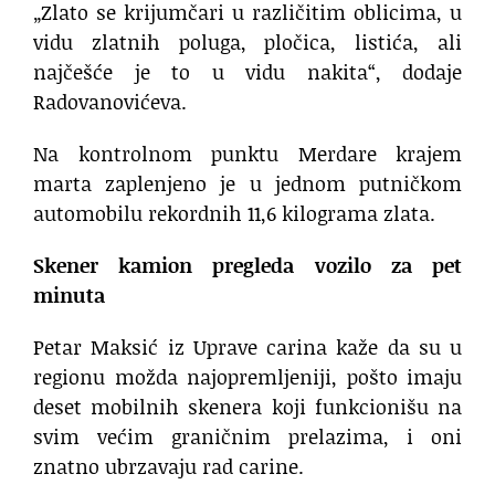
„Zlato se krijumčari u različitim oblicima, u
vidu zlatnih poluga, pločica, listića, ali
najčešće je to u vidu nakita“, dodaje
Radovanovićeva.
Na kontrolnom punktu Merdare krajem
marta zaplenjeno je u jednom putničkom
automobilu rekordnih 11,6 kilograma zlata.
Skener kamion pregleda vozilo za pet
minuta
Petar Maksić iz Uprave carina kaže da su u
regionu možda najopremljeniji, pošto imaju
deset mobilnih skenera koji funkcionišu na
svim većim graničnim prelazima, i oni
znatno ubrzavaju rad carine.