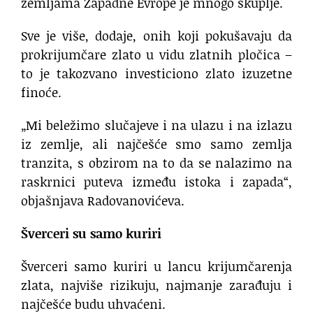
zemljama Zapadne Evrope je mnogo skuplje.
Sve je više, dodaje, onih koji pokušavaju da
prokrijumčare zlato u vidu zlatnih pločica –
to je takozvano investiciono zlato izuzetne
finoće.
„Mi beležimo slučajeve i na ulazu i na izlazu
iz zemlje, ali najčešće smo samo zemlja
tranzita, s obzirom na to da se nalazimo na
raskrnici puteva između istoka i zapada“,
objašnjava Radovanovićeva.
Šverceri su samo kuriri
Šverceri samo kuriri u lancu krijumčarenja
zlata, najviše rizikuju, najmanje zarađuju i
najčešće budu uhvaćeni.