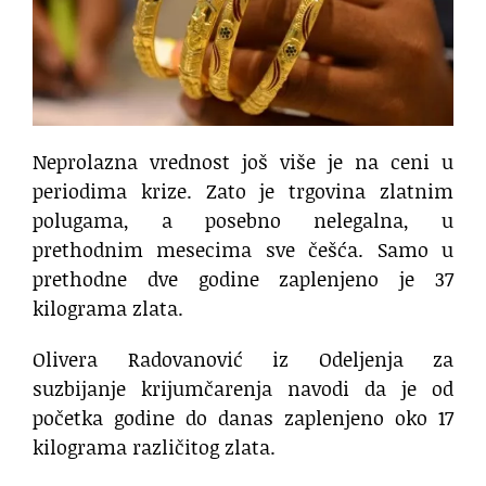
Neprolazna vrednost još više je na ceni u
periodima krize. Zato je trgovina zlatnim
polugama, a posebno nelegalna, u
prethodnim mesecima sve češća. Samo u
prethodne dve godine zaplenjeno je 37
kilograma zlata.
Olivera Radovanović iz Odeljenja za
suzbijanje krijumčarenja navodi da je od
početka godine do danas zaplenjeno oko 17
kilograma različitog zlata.