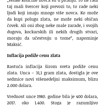
„Velike količine novca su u pitanju. To ne radi
taj mali švercer koji prevozi to, to rade neki
ljudi koji imaju mnogo više novca. Ko može
da kupi polugu zlata, ne može neki običan
čovek. Ali oni zbog neke male zarade, i svojih
dugova, kockarskih ili nekih drugih stvari,
moraju da učestvuju u tome“, napominje
Maksić.
Inflacija podiže cenu zlata
Rastuća inflacija širom sveta podiže cenu
zlata. Unca – 31,1 gram zlata, dostigla je ove
sedmice novi višenedeljni maksimum, blizu
2.000 dolara.
Vrednost unce 1980. godine bila je 400 dolara,
2017. oko 1.400. Stoga je razumljivo