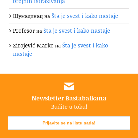
brojnih istraživanja
Шумaдинaц
на
Šta je svest i kako nastaje
Profesor
на
Šta je svest i kako nastaje
Zirojević Marko
на
Šta je svest i kako
nastaje
Newsletter Bastabalkana
Budite u toku!
Prijavite se na listu sada!