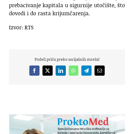
prebacivanje kapitala u sigurnije utočište, što
dovodi i do rasta krijumčarenja.
Izvor: RTS
Podeli priču preko socijalnih mreža!
Facebook
X
LinkedIn
WhatsApp
Telegram
Email