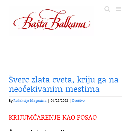
Skip
to
content
Šverc zlata cveta, kriju ga na
neočekivanim mestima
By
Redakcija Magazina
|
04/22/2022
|
Društvo
KRIJUMČARENJE KAO POSAO