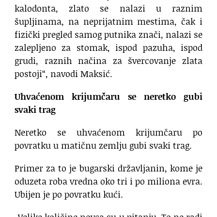
kalodonta, zlato se nalazi u raznim
šupljinama, na neprijatnim mestima, čak i
fizički pregled samog putnika znači, nalazi se
zalepljeno za stomak, ispod pazuha, ispod
grudi, raznih načina za švercovanje zlata
postoji“, navodi Maksić.
Uhvaćenom krijumčaru se neretko gubi
svaki trag
Neretko se uhvaćenom krijumčaru po
povratku u matičnu zemlju gubi svaki trag.
Primer za to je bugarski državljanin, kome je
oduzeta roba vredna oko tri i po miliona evra.
Ubijen je po povratku kući.