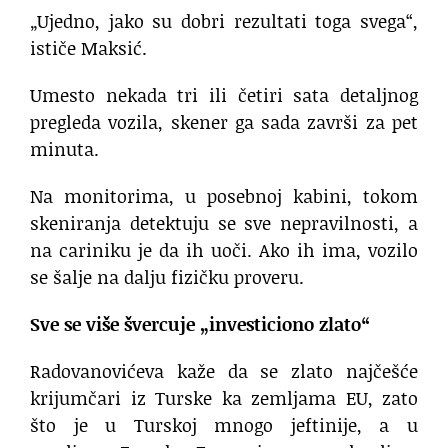
„Ujedno, jako su dobri rezultati toga svega“,
ističe Maksić.
Umesto nekada tri ili četiri sata detaljnog
pregleda vozila, skener ga sada završi za pet
minuta.
Na monitorima, u posebnoj kabini, tokom
skeniranja detektuju se sve nepravilnosti, a
na cariniku je da ih uoči. Ako ih ima, vozilo
se šalje na dalju fizičku proveru.
Sve se više švercuje „investiciono zlato“
Radovanovićeva kaže da se zlato najčešće
krijumčari iz Turske ka zemljama EU, zato
što je u Turskoj mnogo jeftinije, a u