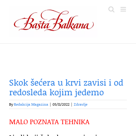
Skip
to
content
Skok šećera u krvi zavisi i od
redosleda kojim jedemo
By
Redakcija Magazina
|
05/11/2022
|
Zdravlje
MALO POZNATA TEHNIKA