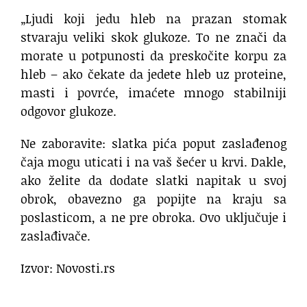
„Ljudi koji jedu hleb na prazan stomak
stvaraju veliki skok glukoze. To ne znači da
morate u potpunosti da preskočite korpu za
hleb – ako čekate da jedete hleb uz proteine,
masti i povrće, imaćete mnogo stabilniji
odgovor glukoze.
Ne zaboravite: slatka pića poput zaslađenog
čaja mogu uticati i na vaš šećer u krvi. Dakle,
ako želite da dodate slatki napitak u svoj
obrok, obavezno ga popijte na kraju sa
poslasticom, a ne pre obroka. Ovo uključuje i
zaslađivače.
Izvor: Novosti.rs