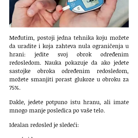
Međutim, postoji jedna tehnika koju možete
da uradite i koja zahteva nula ograničenja u
hrani: jedite svoj obrok određenim
redosledom. Nauka pokazuje da ako jedete
sastojke obroka određenim redosledom,
možete smanjiti porast glukoze u obroku za
75%.
Dakle, jedete potpuno istu hranu, ali imate
mnogo manje posledica po vaše telo.
Idealan redosled je sledeći: