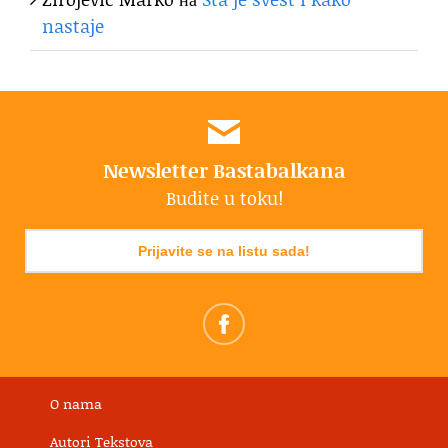
nastaje
Newsletter Bastabalkana
Budite u toku!
Prijavite se na listu sada!
O nama
Autori Tekstova