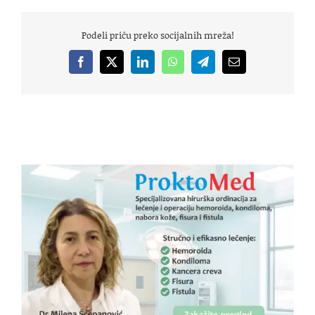
Podeli priču preko socijalnih mreža!
Facebook
X
LinkedIn
WhatsApp
Telegram
Email