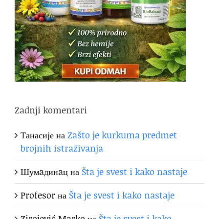
Zadnji komentari
Танасије
на
Zašto je kurkuma predmet
brojnih istraživanja
Шумaдинaц
на
Šta je svest i kako nastaje
Profesor
на
Šta je svest i kako nastaje
Zirojević Marko
на
Šta je svest i kako