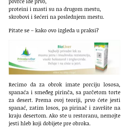
povrće ide prvo,
proteini i masti su na drugom mestu,
skrobovi i šećeri na poslednjem mestu.
Pitate se – kako ovo izgleda u praksi?
Recimo da za obrok imate porciju lososa,
spanaća i smeđeg pirinča, sa parčetom torte
za desert. Prema ovoj teoriji, prvo ćete jesti
spanać, zatim losos, pa pirinač i završite na
kraju desertom. Ako ste u restoranu, nemojte
jesti hleb koji dobijete pre obroka.