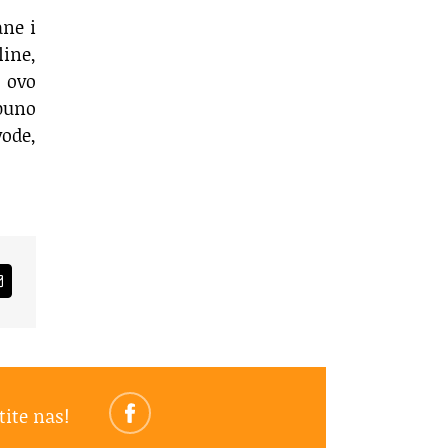
ane i
ine,
 ovo
puno
vode,
am
Email
tite nas!