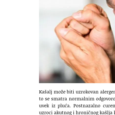
Kašalj može biti uzrokovan alerg
to se smatra normalnim odgovorom
uvek iz pluća. Postnazalno curen
uzroci akutnog i hroničnog kašlja