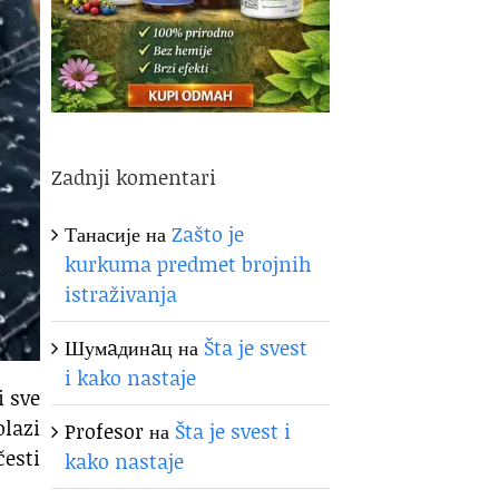
Zadnji komentari
Танасије
на
Zašto je
kurkuma predmet brojnih
istraživanja
Шумaдинaц
на
Šta je svest
i kako nastaje
 sve
lazi
Profesor
на
Šta je svest i
česti
kako nastaje