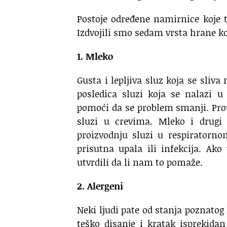
Postoje određene namirnice koje t
Izdvojili smo sedam vrsta hrane ko
1. Mleko
Gusta i lepljiva sluz koja se sliva 
posledica sluzi koja se nalazi u
pomoći da se problem smanji. Pro
sluzi u crevima. Mleko i drugi
proizvodnju sluzi u respiratorno
prisutna upala ili infekcija. A
utvrdili da li nam to pomaže.
2. Alergeni
Neki ljudi pate od stanja poznatog
teško disanje i kratak isprekidan