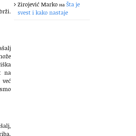
Zirojević Marko
на
Šta je
brži.
svest i kako nastaje
ašalj
može
viška
t na
e već
ismo
šalj,
riba,