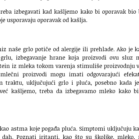
reba izbegavati kad kašljemo kako bi oporavak bio 
je usporavaju oporavak od kašlja.
niz naše grlo potiče od alergije ili prehlade. Ako je k
 grlu, izbegavanje hrane koja proizvodi ovu sluz 
tein iz mleka tokom varenja stimuliše proizvodnju 
 mlečni proizvodi mogu imati odgovarajući efeka
m traktu, uključujući grlo i pluća, posebno kada j
ko već kašljemo, treba da izbegavamo mleko kako b
 kao astma koje pogađa pluća. Simptomi uključuju ka
 dah. Poznati iritanti, kao što su školjke, mleko, 