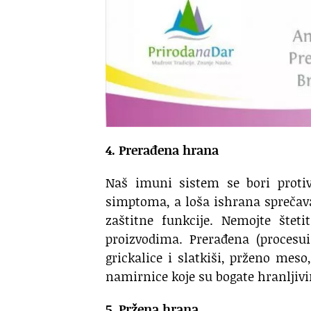
4. Prerađena hrana
Naš imuni sistem se bori protiv 
simptoma, a loša ishrana sprečava
zaštitne funkcije. Nemojte št
proizvodima. Prerađena (procesu
grickalice i slatkiši, prženo meso
namirnice koje su bogate hranljivi
5. Pržena hrana