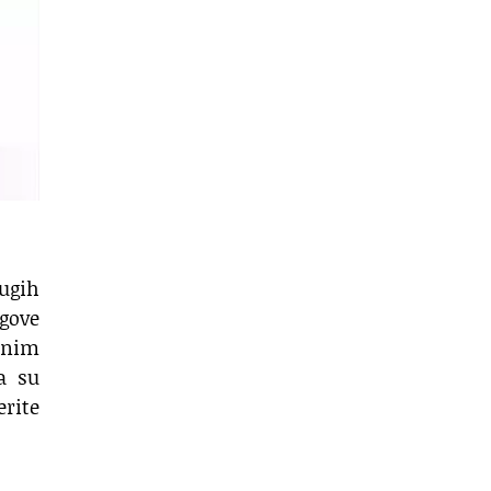
ugih
egove
enim
a su
erite