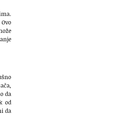
sima.
. Ovo
 može
manje
dušno
šača,
mo da
ik od
ni da