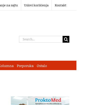
anje na sajtu
Uslovi korišćenja
Kontakt
Search
for:
Kolumna
Preporuka
Ostalo