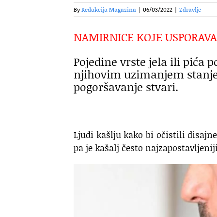
By
Redakcija Magazina
|
06/03/2022
|
Zdravlje
NAMIRNICE KOJE USPORAVA
Pojedine vrste jela ili pića 
njihovim uzimanjem stanje 
pogoršavanje stvari.
Ljudi kašlju kako bi očistili disajn
pa je kašalj često najzapostavljen