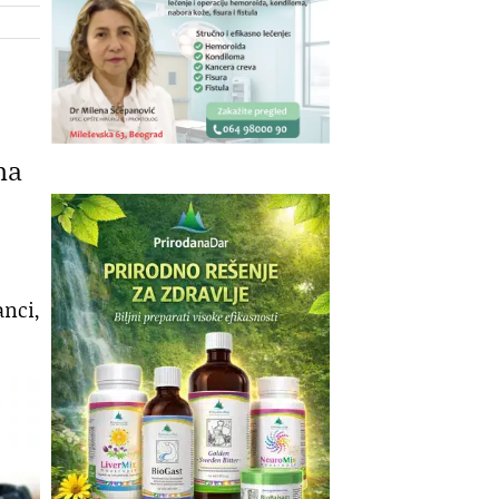
na
anci,