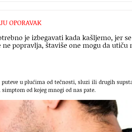
JU OPORAVAK
potrebno je izbegavati kada kašljemo, jer se
ne popravlja, štaviše one mogu da utiču 
e puteve u plućima od tečnosti, sluzi ili drugih supst
iji simptom od kojeg mnogi od nas pate.