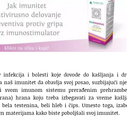
infekcija i bolesti koje dovode do kašljanja i dr
 naš imunitet da obavlja svoj posao, suzbijajući nj
etiti svom imunom sistemu prerađenim prehramb
irana) hrana koju treba izbegavati za vreme kašlj
, bela testenina, beli hleb i čips. Umesto toga, izab
m materijama kako biste poboljšali svoj imunitet.