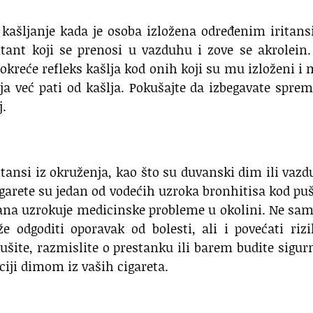
 kašljanje kada je osoba izložena određenim iritan
itant koji se prenosi u vazduhu i zove se akrolein
pokreće refleks kašlja kod onih koji su mu izloženi i
ja već pati od kašlja. Pokušajte da izbegavate spre
j.
ritansi iz okruženja, kao što su duvanski dim ili vaz
igarete su jedan od vodećih uzroka bronhitisa kod pu
vana uzrokuje medicinske probleme u okolini. Ne sa
e odgoditi oporavak od bolesti, ali i povećati riz
pušite, razmislite o prestanku ili barem budite sigur
aciji dimom iz vaših cigareta.