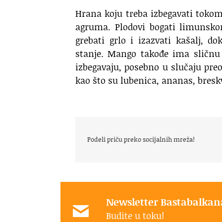
Hrana koju treba izbegavati tokom
agruma. Plodovi bogati limunsko
grebati grlo i izazvati kašalj,
stanje. Mango takođe ima sličnu
izbegavaju, posebno u slučaju preo
kao što su lubenica, ananas, breskv
Podeli priču preko socijalnih mreža!
Newsletter Bastabalkan
Budite u toku!