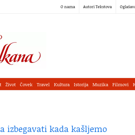
O nama
Autori Tekstova
Oglašav
t
Život
Čovek
Travel
Kultura
Istorija
Muzika
Filmovi
ba izbegavati kada kašljemo