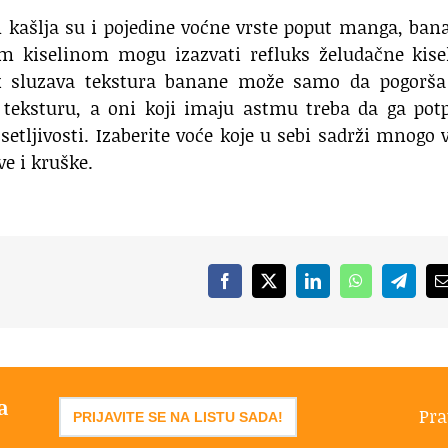
 kašlja su i pojedine voćne vrste poput manga, ban
m kiselinom mogu izazvati refluks želudačne kisel
 dok sluzava tekstura banane može samo da pogorša
 teksturu, a oni koji imaju astmu treba da ga pot
setljivosti. Izaberite voće koje u sebi sadrži mnogo 
e i kruške.
Facebook
X
LinkedIn
WhatsApp
Telegr
a
Pra
PRIJAVITE SE NA LISTU SADA!