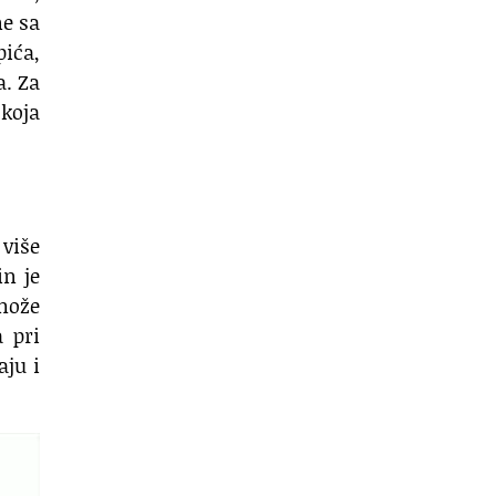
ne sa
pića,
a. Za
 koja
 više
in je
 može
 pri
aju i