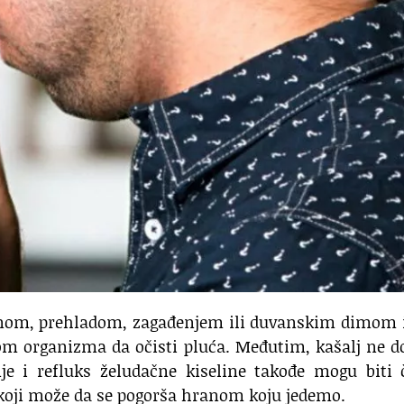
enom, prehladom, zagađenjem ili duvanskim dimom i
 organizma da očisti pluća. Međutim, kašalj ne do
je i refluks želudačne kiseline takođe mogu biti 
 koji može da se pogorša hranom koju jedemo.