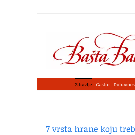
Skip
to
content
Zdravlje
Gastro
Duhovnos
7 vrsta hrane koju tre