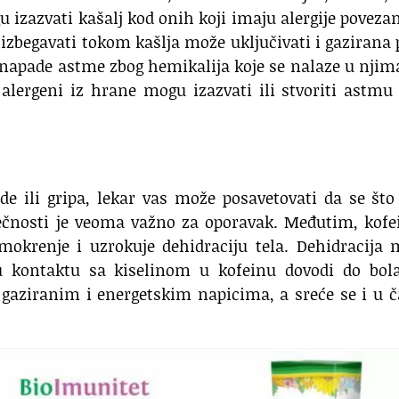
gu izazvati kašalj kod onih koji imaju alergije poveza
zbegavati tokom kašlja može uključivati i gazirana 
 napade astme zbog hemikalija koje se nalaze u njim
alergeni iz hrane mogu izazvati ili stvoriti astmu
de ili gripa, lekar vas može posavetovati da se što
 tečnosti je veoma važno za oporavak. Međutim, kofe
 mokrenje i uzrokuje dehidraciju tela. Dehidracija
 u kontaktu sa kiselinom u kofeinu dovodi do bola
, gaziranim i energetskim napicima, a sreće se i u č