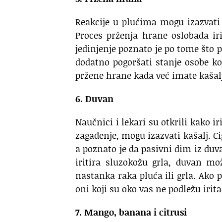
Reakcije u plućima mogu izazvati
Proces prženja hrane oslobađa ir
jedinjenje poznato je po tome što 
dodatno pogoršati stanje osobe ko
pržene hrane kada već imate kašal
6. Duvan
Naučnici i lekari su otkrili kako i
zagađenje, mogu izazvati kašalj. C
a poznato je da pasivni dim iz du
iritira sluzokožu grla, duvan mož
nastanka raka pluća ili grla. Ako 
oni koji su oko vas ne podležu irit
7. Mango, banana i citrusi