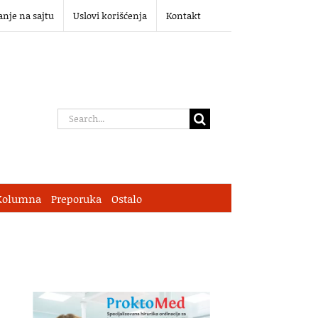
anje na sajtu
Uslovi korišćenja
Kontakt
Search
for:
Kolumna
Preporuka
Ostalo