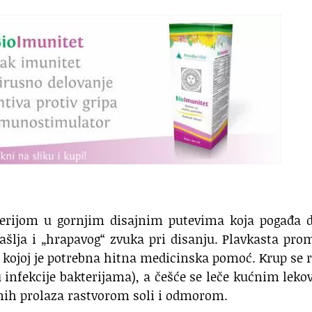
kterijom u gornjim disajnim putevima koja pogađa 
ašlja i „hrapavog“ zvuka pri disanju. Plavkasta pr
, kojoj je potrebna hitna medicinska pomoć. Krup se 
 infekcije bakterijama), a češće se leče kućnim lek
snih prolaza rastvorom soli i odmorom.