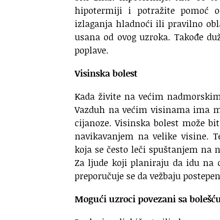
hipotermiji i potražite pomoć o
izlaganja hladnoći ili pravilno o
usana od ovog uzroka. Takođe duž
poplave.
Visinska bolest
Kada živite na većim nadmorskim v
Vazduh na većim visinama ima ma
cijanoze. Visinska bolest može bit
navikavanjem na velike visine. 
koja se često leči spuštanjem na 
Za ljude koji planiraju da idu na 
preporučuje se da vežbaju postepeno
Mogući uzroci povezani sa bolešć