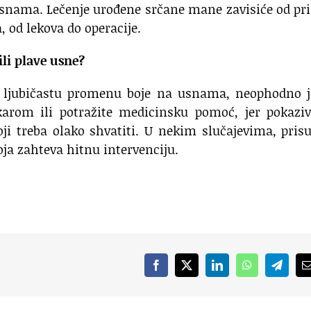
 usnama. Lečenje urođene srčane mane zavisiće od pr
a, od lekova do operacije.
ili plave usne?
li ljubičastu promenu boje na usnama, neophodno j
arom ili potražite medicinsku pomoć, jer pokaziv
ji treba olako shvatiti. U nekim slučajevima, pris
oja zahteva hitnu intervenciju.
Facebook
X
LinkedIn
WhatsApp
Telegr