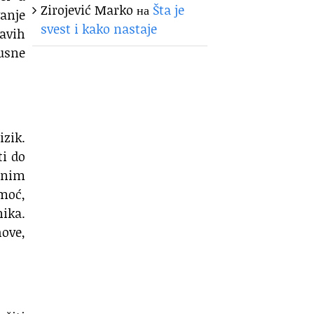
Zirojević Marko
на
Šta je
anje
svest i kako nastaje
lavih
usne
izik.
i do
ganim
moć,
nika.
hove,