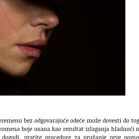
remenu bez odgovarajuće odeće može dovesti do tog
promena boje usana kao rezultat izlaganja hladnoći
o dogodi, pratite procedure za pružanje prve pomo