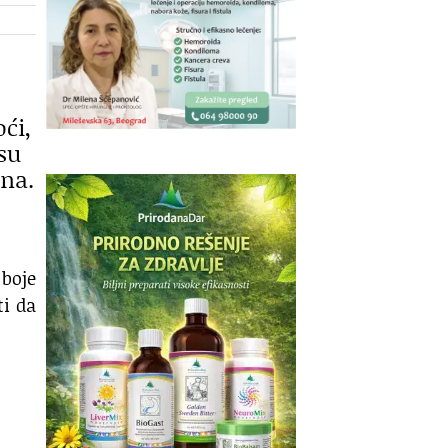
ći,
su
ana.
boje
ti da