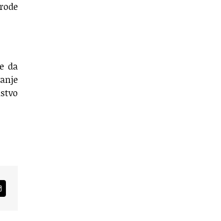
irode
e da
anje
ustvo
am
Email