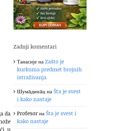
Zadnji komentari
Танасије
на
Zašto je
kurkuma predmet brojnih
istraživanja
Шумaдинaц
на
Šta je svest
i kako nastaje
Profesor
на
Šta je svest i
a da
kako nastaje
 može
ći u