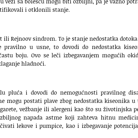
 u vezi sa bolešću mogu biti ozbiljni, pa je važno potr
ikovali i otklonili stanje.
t ili Rejnoov sindrom. To je stanje nedostatka dotoka
e pravilno u usne, to dovodi do nedostatka kiseo
ubičastu boju. Ovo se leči izbegavanjem mogućih oki
izlaganje hladnoći.
alu pluća i dovodi do nemogućnosti pravilnog disa
e mogu postati plave zbog nedostatka kiseonika u 
arete, vežbanje ili alergeni kao što su životinjska p
 ozbiljnog napada astme koji zahteva hitnu medici
ivati lekove i pumpice, kao i izbegavanje potencij