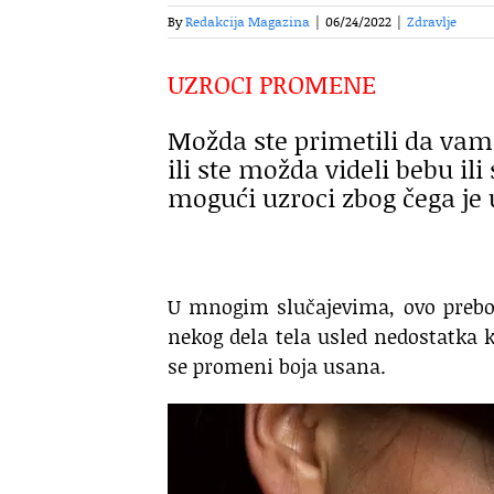
By
Redakcija Magazina
|
06/24/2022
|
Zdravlje
UZROCI PROMENE
Možda ste primetili da vam 
ili ste možda videli bebu i
mogući uzroci zbog čega je
U mnogim slučajevima, ovo preboj
nekog dela tela usled nedostatka k
se promeni boja usana.