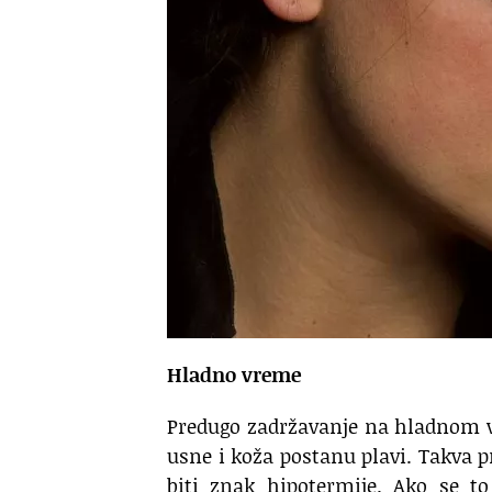
Hladno vreme
Predugo zadržavanje na hladnom v
usne i koža postanu plavi. Takva 
biti znak hipotermije. Ako se t