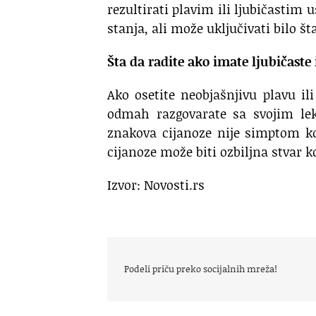
rezultirati plavim ili ljubičastim
stanja, ali može uključivati bilo št
Šta da radite ako imate ljubičaste 
Ako osetite neobjašnjivu plavu i
odmah razgovarate sa svojim lek
znakova cijanoze nije simptom ko
cijanoze može biti ozbiljna stvar k
Izvor: Novosti.rs
Podeli priču preko socijalnih mreža!