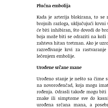
Plućna embolija
Kada je arterija blokirana, to se
brojnih razloga, uključujući krvni 
će biti inhibiran, što dovodi do br
boja može biti se odraziti na koži
zahteva hitan tretman. Ako je uzro
razređivanje krvi za rastvaranj
lečenjem embolije.
Urođene srčane mane
Urođeno stanje je nešto sa čime 
na novorođenčad, koja mogu imati
rođenja. Odrasli takođe mogu bit
znake ili simptome sve do kasni
urođena srčana mana, a posebn