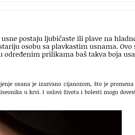
usne postaju ljubičaste ili plave na hladno
li stariju osobu sa plavkastim usnama. Ovo 
 u određenim prilikama baš takva boja us
enje usana je izazvano cijanozom, što je promena 
iseonika u krvi. I uslovi života i bolesti mogu doves