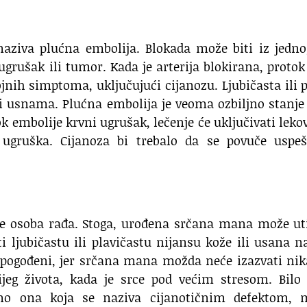
 naziva plućna embolija. Blokada može biti iz jedn
ugrušak ili tumor. Kada je arterija blokirana, protok
ojnih simptoma, uključujući cijanozu. Ljubičasta ili 
 i usnama. Plućna embolija je veoma ozbiljno stanje
k embolije krvni ugrušak, lečenje će uključivati leko
e ugruška. Cijanoza bi trebalo da se povuče uspe
se osoba rađa. Stoga, urođena srčana mana može ut
 ljubičastu ili plavičastu nijansu kože ili usana 
i pogođeni, jer srčana mana možda neće izazvati ni
jeg života, kada je srce pod većim stresom. Bilo 
o ona koja se naziva cijanotičnim defektom, 