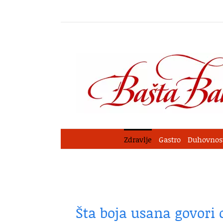
Skip
to
content
Zdravlje
Gastro
Duhovnos
Šta boja usana govori 