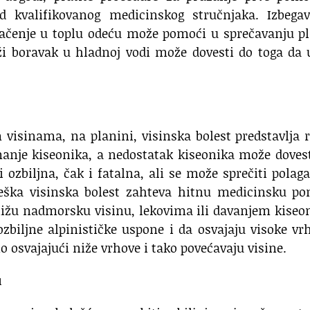
d kvalifikovanog medicinskog stručnjaka. Izbegav
blačenje u toplu odeću može pomoći u sprečavanju p
i boravak u hladnoj vodi može dovesti do toga da 
isinama, na planini, visinska bolest predstavlja r
nje kiseonika, a nedostatak kiseonika može dovest
i ozbiljna, čak i fatalna, ali se može sprečiti pola
Teška visinska bolest zahteva hitnu medicinsku po
nižu nadmorsku visinu, lekovima ili davanjem kiseo
ozbiljne alpinističke uspone i da osvajaju visoke vr
 osvajajući niže vrhove i tako povećavaju visine.
u