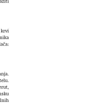
ažiti
 krvi
nika
dača:
nja.
telu.
erut,
nsku
alnih