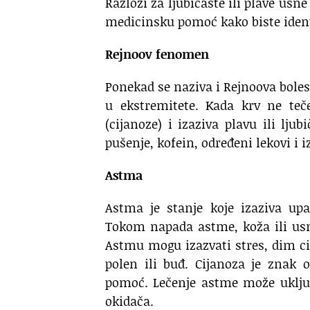
Razlozi za ljubičaste ili plave usne
medicinsku pomoć kako biste identif
Rejnoov fenomen
Ponekad se naziva i Rejnoova boles
u ekstremitete. Kada krv ne teč
(cijanoze) i izaziva plavu ili lj
pušenje, kofein, određeni lekovi i 
Astma
Astma je stanje koje izaziva up
Tokom napada astme, koža ili usn
Astmu mogu izazvati stres, dim cig
polen ili buđ. Cijanoza je znak
pomoć. Lečenje astme može uključ
okidača.