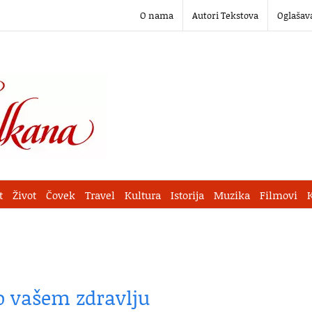
O nama
Autori Tekstova
Oglašav
t
Život
Čovek
Travel
Kultura
Istorija
Muzika
Filmovi
o vašem zdravlju