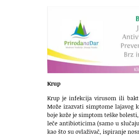
Krup
Krup je infekcija virusom ili ba
Može izazvati simptome lajavog k
boje kože je simptom teške bolesti
leče antibioticima (samo u slučaju
kao što su ovlaživač, ispiranje no