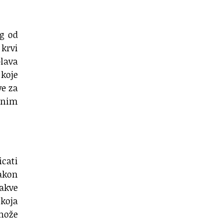
og od
 krvi
plava
 koje
ve za
šnim
icati
nakon
kakve
koja
može