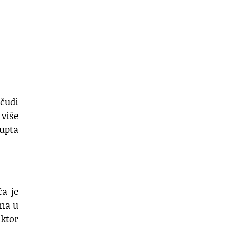
 čudi
više
gupta
ća je
ima u
ktor