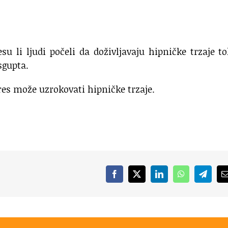
jesu li ljudi počeli da doživljavaju hipničke trzaje 
sgupta.
es može uzrokovati hipničke trzaje.
Facebook
X
LinkedIn
WhatsApp
Telegr