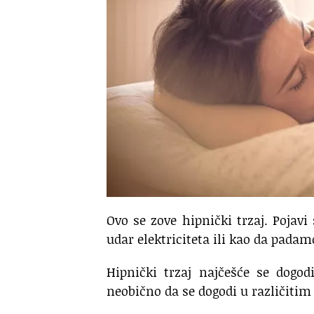
Ovo se zove hipnički trzaj. Pojavi 
udar elektriciteta ili kao da padam
Hipnički trzaj najčešće se dogo
neobično da se dogodi u različitim