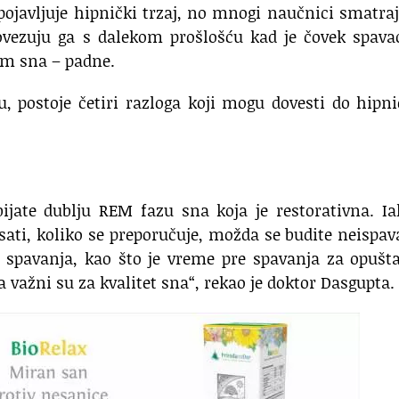
 pojavljuje hipnički trzaj, no mnogi naučnici smatra
vezuju ga s dalekom prošlošću kad je čovek spava
kom sna – padne.
u, postoje četiri razloga koji mogu dovesti do hipn
bijate dublju REM fazu sna koja je restorativna. I
ati, koliko se preporučuje, možda se budite neispav
 spavanja, kao što je vreme pre spavanja za opušt
a važni su za kvalitet sna“, rekao je doktor Dasgupta.