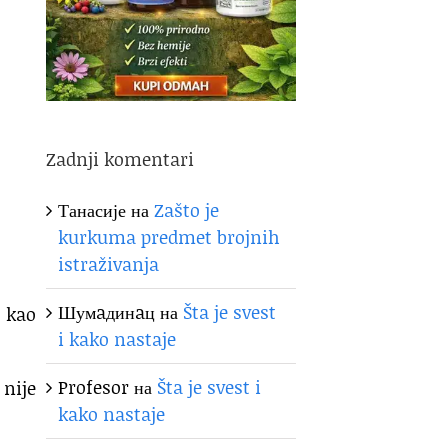
Zadnji komentari
Танасије
на
Zašto je
kurkuma predmet brojnih
istraživanja
Шумaдинaц
на
Šta je svest
e kao
i kako nastaje
Profesor
на
Šta je svest i
nije
kako nastaje