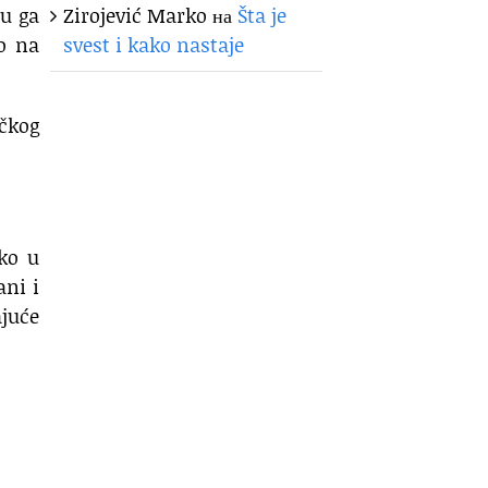
ju ga
Zirojević Marko
на
Šta je
o na
svest i kako nastaje
ičkog
ako u
ani i
ajuće