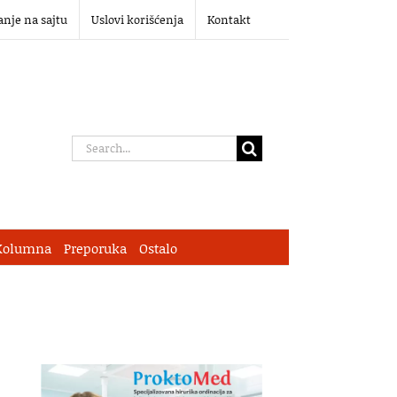
anje na sajtu
Uslovi korišćenja
Kontakt
Search
for:
Kolumna
Preporuka
Ostalo