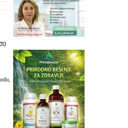
 70
godu,