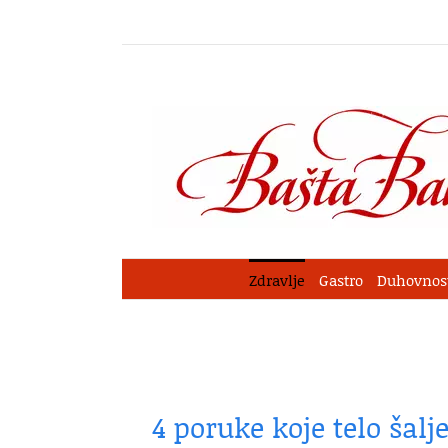
Skip
to
content
Zdravlje
Gastro
Duhovnos
4 poruke koje telo šal