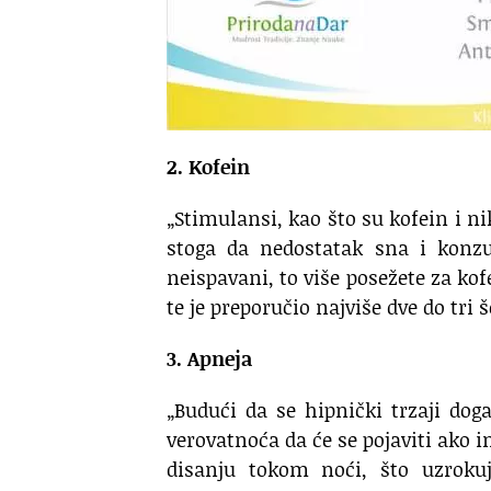
2. Kofein
„Stimulansi, kao što su kofein i n
stoga da nedostatak sna i konzu
neispavani, to više posežete za kof
te je preporučio najviše dve do tri 
3. Apneja
„Budući da se hipnički trzaji do
verovatnoća da će se pojaviti ako 
disanju tokom noći, što uzrokuj