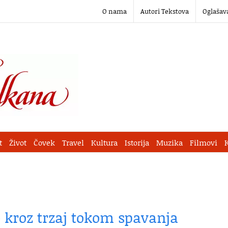
O nama
Autori Tekstova
Oglašav
t
Život
Čovek
Travel
Kultura
Istorija
Muzika
Filmovi
je kroz trzaj tokom spavanja