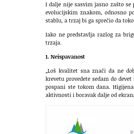
I dalje nije sasvim jasno zašto se
evolucijskim znakom, odnosno po
stablu, a trzaj bi ga sprečio da to
Iako ne predstavlja razlog za brig
trzaja.
1. Neispavanost
„Loš kvalitet sna znači da ne do
krevetu provedete sedam do devet s
pospani ste tokom dana. Higijena
aktivnosti i boravak dalje od ekran