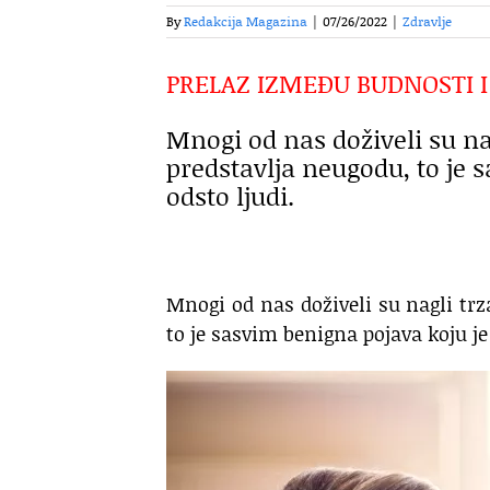
By
Redakcija Magazina
|
07/26/2022
|
Zdravlje
PRELAZ IZMEĐU BUDNOSTI I
Mnogi od nas doživeli su na
predstavlja neugodu, to je s
odsto ljudi.
Mnogi od nas doživeli su nagli trz
to je sasvim benigna pojava koju je 