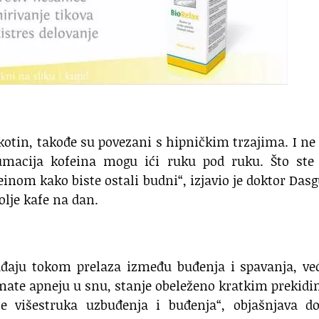
ikotin, takođe su povezani s hipničkim trzajima. I ne
macija kofeina mogu ići ruku pod ruku. Što ste 
einom kako biste ostali budni“, izjavio je doktor Das
šolje kafe na dan.
gađaju tokom prelaza između buđenja i spavanja, ve
imate apneju u snu, stanje obeleženo kratkim prekid
e višestruka uzbuđenja i buđenja“, objašnjava do