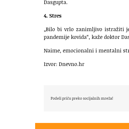
Dasgupta.
4. Stres
„Bilo bi vrlo zanimljivo istražiti 
pandemije kovida“, kaže doktor Da
Naime, emocionalni i mentalni str
Izvor: Dnevno.hr
Podeli priču preko socijalnih mreža!