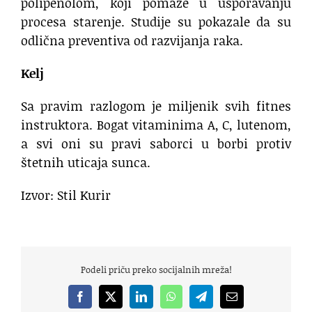
polipenolom, koji pomaže u usporavanju
procesa starenje. Studije su pokazale da su
odlična preventiva od razvijanja raka.
Kelj
Sa pravim razlogom je miljenik svih fitnes
instruktora. Bogat vitaminima A, C, lutenom,
a svi oni su pravi saborci u borbi protiv
štetnih uticaja sunca.
Izvor: Stil Kurir
Podeli priču preko socijalnih mreža!
Facebook
X
LinkedIn
WhatsApp
Telegram
Email