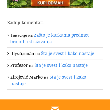
Zadnji komentari
Танасије
на
Zašto je kurkuma predmet
brojnih istraživanja
Шумaдинaц
на
Šta je svest i kako nastaje
Profesor
на
Šta je svest i kako nastaje
Zirojević Marko
на
Šta je svest i kako
nastaje