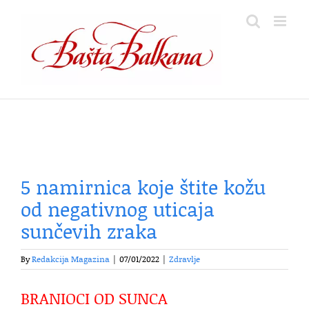
Skip
to
content
5 namirnica koje štite kožu
od negativnog uticaja
sunčevih zraka
By
Redakcija Magazina
|
07/01/2022
|
Zdravlje
BRANIOCI OD SUNCA