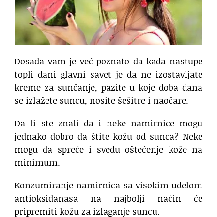
Dosada vam je već poznato da kada nastupe
topli dani glavni savet je da ne izostavljate
kreme za sunčanje, pazite u koje doba dana
se izlažete suncu, nosite šešitre i naočare.
Da li ste znali da i neke namirnice mogu
jednako dobro da štite kožu od sunca? Neke
mogu da spreče i svedu oštećenje kože na
minimum.
Konzumiranje namirnica sa visokim udelom
antioksidanasa na najbolji način će
pripremiti kožu za izlaganje suncu.