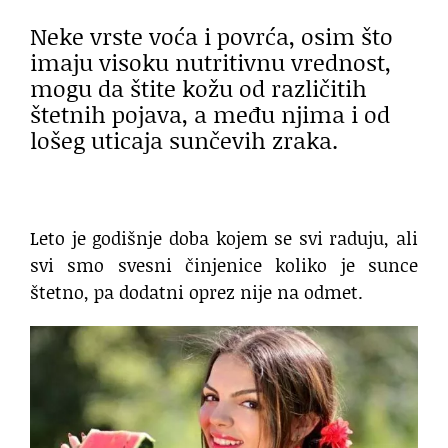
Neke vrste voća i povrća, osim što
imaju visoku nutritivnu vrednost,
mogu da štite kožu od različitih
štetnih pojava, a među njima i od
lošeg uticaja sunčevih zraka.
Leto je godišnje doba kojem se svi raduju, ali
svi smo svesni činjenice koliko je sunce
štetno, pa dodatni oprez nije na odmet.