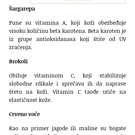
Šargarepa
Pune su vitamina A, koji koži obezbeđuje
visoku količinu beta karotena. Beta karoten je
iz grupe antioksidanasa koji štite od UV
zračenja.
Brokoli
Obiluje vitaminom C, koji stabilizuje
slobodne rdikale i sprečava ih da naprave
štetu na koži. Vitamin C taođe utiče na
elastičnost kože.
Crveno voće
Kao na primer jagode ili maline su bogate