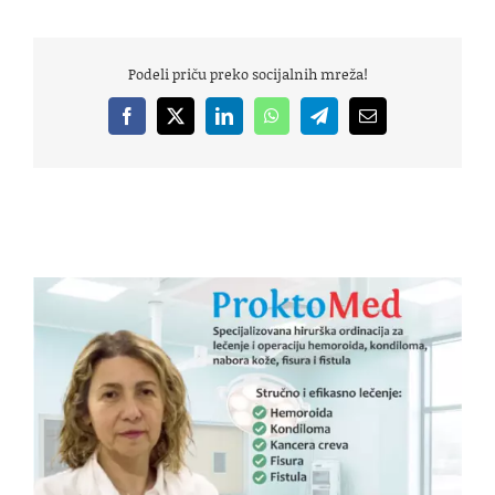
Podeli priču preko socijalnih mreža!
Facebook
X
LinkedIn
WhatsApp
Telegram
Email