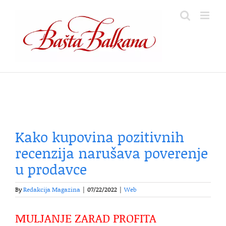
Skip
to
content
Kako kupovina pozitivnih
recenzija narušava poverenje
u prodavce
By
Redakcija Magazina
|
07/22/2022
|
Web
MULJANJE ZARAD PROFITA