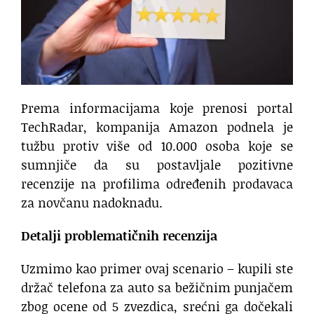
Prema informacijama koje prenosi portal
TechRadar, kompanija Amazon podnela je
tužbu protiv više od 10.000 osoba koje se
sumnjiče da su postavljale pozitivne
recenzije na profilima određenih prodavaca
za novčanu nadoknadu.
Detalji problematičnih recenzija
Uzmimo kao primer ovaj scenario – kupili ste
držač telefona za auto sa bežičnim punjačem
zbog ocene od 5 zvezdica, srećni ga dočekali