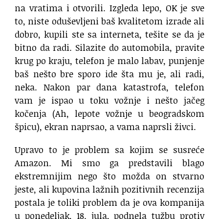
na vratima i otvorili. Izgleda lepo, OK je sve
to, niste oduševljeni baš kvalitetom izrade ali
dobro, kupili ste sa interneta, tešite se da je
bitno da radi. Silazite do automobila, pravite
krug po kraju, telefon je malo labav, punjenje
baš nešto bre sporo ide šta mu je, ali radi,
neka. Nakon par dana katastrofa, telefon
vam je ispao u toku vožnje i nešto jačeg
kočenja (Ah, lepote vožnje u beogradskom
špicu), ekran naprsao, a vama naprsli živci.
Upravo to je problem sa kojim se susreće
Amazon. Mi smo ga predstavili blago
ekstremnijim nego što možda on stvarno
jeste, ali kupovina lažnih pozitivnih recenzija
postala je toliki problem da je ova kompanija
u ponedeljak, 18. jula, podnela tužbu protiv