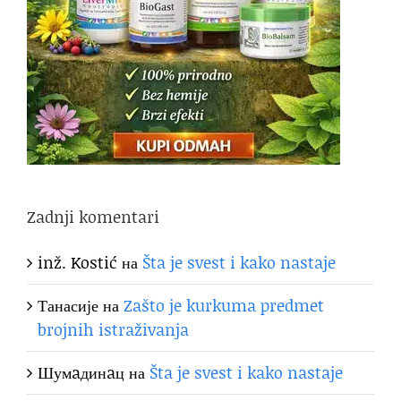
Zadnji komentari
inž. Kostić
на
Šta je svest i kako nastaje
Танасије
на
Zašto je kurkuma predmet
brojnih istraživanja
Шумaдинaц
на
Šta je svest i kako nastaje