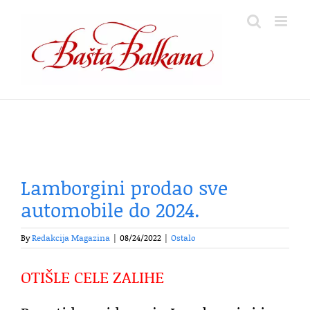
Skip
to
content
Lamborgini prodao sve
automobile do 2024.
By
Redakcija Magazina
|
08/24/2022
|
Ostalo
OTIŠLE CELE ZALIHE