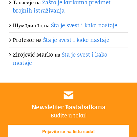
Танасије
на
Zašto je kurkuma predmet
brojnih istraživanja
Шумaдинaц
на
Šta je svest i kako nastaje
Profesor
на
Šta je svest i kako nastaje
Zirojević Marko
на
Šta je svest i kako
nastaje
Newsletter Bastabalkana
Budite u toku!
Prijavite se na listu sada!