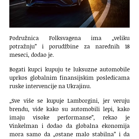
Podružnica Folksvagena ima „veliku
potražnju” i porudžbine za narednih 18
meseci, dodao je.
Bogati kupci kupuju te luksuzne automobile
uprkos globalnim finansijskim posledicama
ruske intervencije na Ukrajinu.
„Sve više se kupuje Lamborgini, jer veruju
brendu, vide kako su automobili lepi, kako
imaju visoke performanse”, rekao je
Vinkelman i dodao da globalna ekonomija
mora samo da „ostane malo stabilna” i da