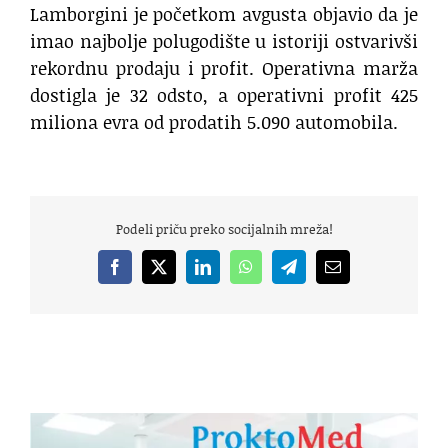
Lamborgini je početkom avgusta objavio da je
imao najbolje polugodište u istoriji ostvarivši
rekordnu prodaju i profit. Operativna marža
dostigla je 32 odsto, a operativni profit 425
miliona evra od prodatih 5.090 automobila.
Podeli priču preko socijalnih mreža!
Facebook
X
LinkedIn
WhatsApp
Telegram
Email