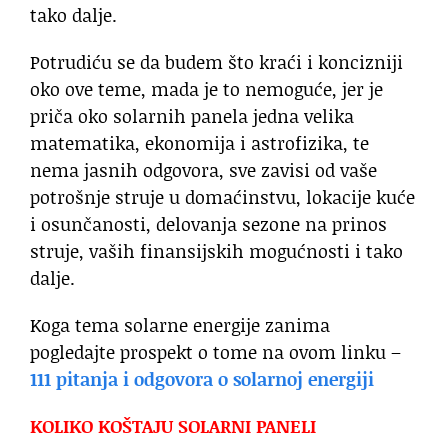
tako dalje.
Potrudiću se da budem što kraći i koncizniji
oko ove teme, mada je to nemoguće, jer je
priča oko solarnih panela jedna velika
matematika, ekonomija i astrofizika, te
nema jasnih odgovora, sve zavisi od vaše
potrošnje struje u domaćinstvu, lokacije kuće
i osunčanosti, delovanja sezone na prinos
struje, vaših finansijskih mogućnosti i tako
dalje.
Koga tema solarne energije zanima
pogledajte prospekt o tome na ovom linku –
111 pitanja i odgovora o solarnoj energiji
KOLIKO KOŠTAJU SOLARNI PANELI