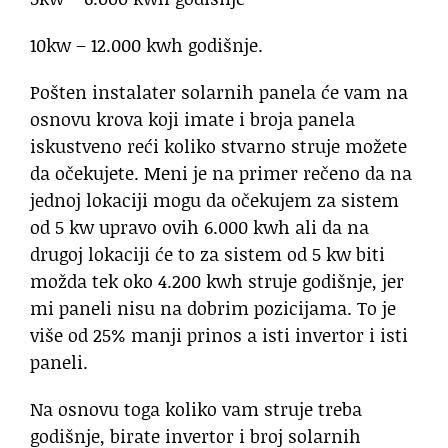
10kw – 12.000 kwh godišnje.
Pošten instalater solarnih panela će vam na
osnovu krova koji imate i broja panela
iskustveno reći koliko stvarno struje možete
da očekujete. Meni je na primer rečeno da na
jednoj lokaciji mogu da očekujem za sistem
od 5 kw upravo ovih 6.000 kwh ali da na
drugoj lokaciji će to za sistem od 5 kw biti
možda tek oko 4.200 kwh struje godišnje, jer
mi paneli nisu na dobrim pozicijama. To je
više od 25% manji prinos a isti invertor i isti
paneli.
Na osnovu toga koliko vam struje treba
godišnje, birate invertor i broj solarnih