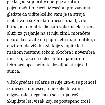
gleda godišnji priliv energije a zatim
pojedinačni meseci. Mesečnu proizvodnju
gledate da vidite koliko vam je ta struja
isplativa u sezonskim mesecima. I, vrlo
bitno, ako mislite da vam solarna elektrana
služi za grejanje na struju zimi, moraćete
dobro da stavite na papir celu matematiku, s
obzirom da višak kwh koje skupite leti
mahom nestanu tokom oktobra i novembra
meseca, tako da u decembru, januaru i
februaru opet nemate dovoljno struje od
sunca.
Višak predate solarne struje EPS-u se prenosi
iz meseca u mesec, a ne kako bi vama
odgovaralo, nego kako se struja troši.
Skupljate leti višak koji se postepeno troši