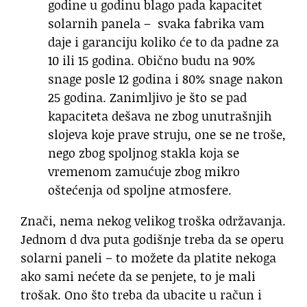
godine u godinu blago pada kapacitet
solarnih panela – svaka fabrika vam
daje i garanciju koliko će to da padne za
10 ili 15 godina. Obično budu na 90%
snage posle 12 godina i 80% snage nakon
25 godina. Zanimljivo je što se pad
kapaciteta dešava ne zbog unutrašnjih
slojeva koje prave struju, one se ne troše,
nego zbog spoljnog stakla koja se
vremenom zamućuje zbog mikro
oštećenja od spoljne atmosfere.
Znači, nema nekog velikog troška održavanja.
Jednom d dva puta godišnje treba da se operu
solarni paneli – to možete da platite nekoga
ako sami nećete da se penjete, to je mali
trošak. Ono što treba da ubacite u račun i