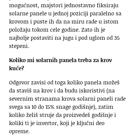
mogućnost, majstori jednostavno fiksiraju
solarne panele u jednoj poziciji paralelno sa
krovom i puste ih da na miru rade u istom
položaju tokom cele godine. Zato ih je
najbolje postaviti na jugu i pod uglom od 35
stepeni.
Koliko mi solarnih panela treba za krov
kuće?
Odgovor zavisi od toga koliko panela možeš
da staviš na krov i da budu iskoristivi (na
severnim stranama krova solarni paneli rade
svega sa 10 do 15% snage godišnje), zatim
koliko želiš struje da proizvedeš godišnje i
koliki ti je invertor, koji je ključni deo
opreme.