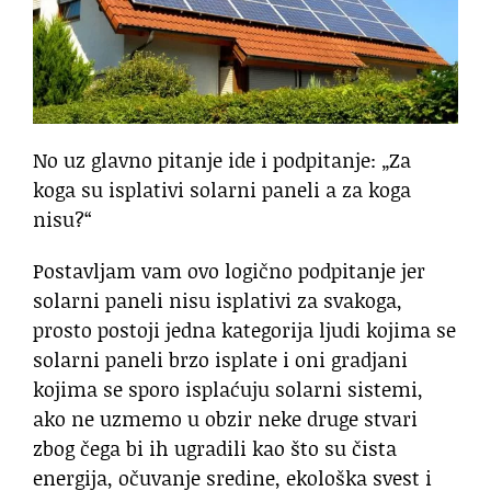
No uz glavno pitanje ide i podpitanje: „Za
koga su isplativi solarni paneli a za koga
nisu?“
Postavljam vam ovo logično podpitanje jer
solarni paneli nisu isplativi za svakoga,
prosto postoji jedna kategorija ljudi kojima se
solarni paneli brzo isplate i oni gradjani
kojima se sporo isplaćuju solarni sistemi,
ako ne uzmemo u obzir neke druge stvari
zbog čega bi ih ugradili kao što su čista
energija, očuvanje sredine, ekološka svest i