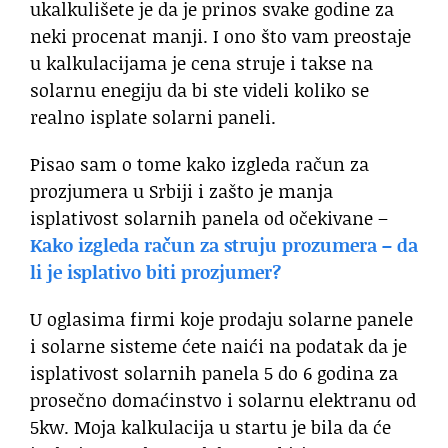
ukalkulišete je da je prinos svake godine za
neki procenat manji. I ono što vam preostaje
u kalkulacijama je cena struje i takse na
solarnu enegiju da bi ste videli koliko se
realno isplate solarni paneli.
Pisao sam o tome kako izgleda račun za
prozjumera u Srbiji i zašto je manja
isplativost solarnih panela od očekivane –
Kako izgleda račun za struju prozumera – da
li je isplativo biti prozjumer?
U oglasima firmi koje prodaju solarne panele
i solarne sisteme ćete naići na podatak da je
isplativost solarnih panela 5 do 6 godina za
prosečno domaćinstvo i solarnu elektranu od
5kw. Moja kalkulacija u startu je bila da će