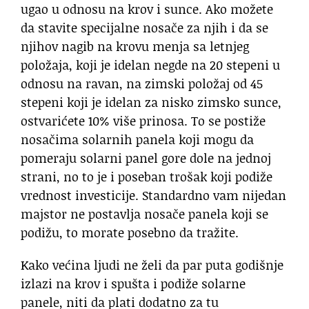
ugao u odnosu na krov i sunce. Ako možete
da stavite specijalne nosače za njih i da se
njihov nagib na krovu menja sa letnjeg
položaja, koji je idelan negde na 20 stepeni u
odnosu na ravan, na zimski položaj od 45
stepeni koji je idelan za nisko zimsko sunce,
ostvarićete 10% više prinosa. To se postiže
nosačima solarnih panela koji mogu da
pomeraju solarni panel gore dole na jednoj
strani, no to je i poseban trošak koji podiže
vrednost investicije. Standardno vam nijedan
majstor ne postavlja nosače panela koji se
podižu, to morate posebno da tražite.
Kako većina ljudi ne želi da par puta godišnje
izlazi na krov i spušta i podiže solarne
panele, niti da plati dodatno za tu