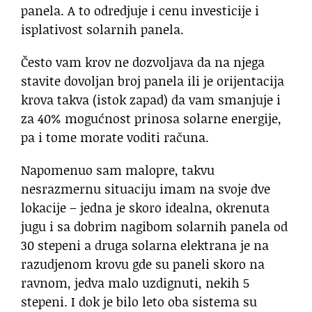
panela. A to odredjuje i cenu investicije i
isplativost solarnih panela.
Često vam krov ne dozvoljava da na njega
stavite dovoljan broj panela ili je orijentacija
krova takva (istok zapad) da vam smanjuje i
za 40% mogućnost prinosa solarne energije,
pa i tome morate voditi računa.
Napomenuo sam malopre, takvu
nesrazmernu situaciju imam na svoje dve
lokacije – jedna je skoro idealna, okrenuta
jugu i sa dobrim nagibom solarnih panela od
30 stepeni a druga solarna elektrana je na
razudjenom krovu gde su paneli skoro na
ravnom, jedva malo uzdignuti, nekih 5
stepeni. I dok je bilo leto oba sistema su