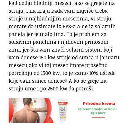
kad dodju hladniji meseci, ako se grejete na
struju, i na kraju kada vam najviše treba
struje u najhladnijim mesecima, vi struju
morate da uzimate iz EPS-a a ne iz solarnih
panela jer je malo ima. To je problem sa
solarnim panelima i njihovim prinosom
zimi, jer šta vam znači solarni sistem koji
vam donese 150 kw struje od sunca u januaru
mesecu ako vi taj mesec imate prosečnu
potrošnju od 1500 kw, to je samo 10% uštede
koje vam sunce donese? A ko se greje na
struju ume i po 2500 kw da potroši.