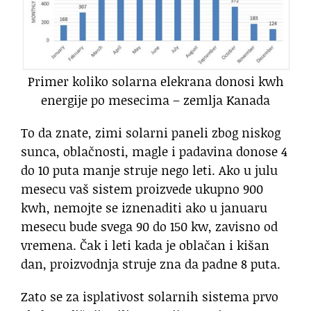
Primer koliko solarna elekrana donosi kwh
energije po mesecima – zemlja Kanada
To da znate, zimi solarni paneli zbog niskog
sunca, oblačnosti, magle i padavina donose 4
do 10 puta manje struje nego leti. Ako u julu
mesecu vaš sistem proizvede ukupno 900
kwh, nemojte se iznenaditi ako u januaru
mesecu bude svega 90 do 150 kw, zavisno od
vremena. Čak i leti kada je oblačan i kišan
dan, proizvodnja struje zna da padne 8 puta.
Zato se za isplativost solarnih sistema prvo