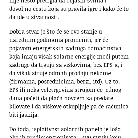
nije nešto pretrgla da objasni svima i
dovoljno često koja su pravila igre i kako će to
da ide u stvarnosti.
Dobra stvar je što će se ovo stanje u
narednim godinama promeniti, jer će
pojavom energetskih zadruga domaćinstva
koja imaju višak solarne energije moći putem
zadruge da trguju sa viškovima, bez EPS-a, i
da višak struje odmah prodaju nekome
(firmama, posrednicima, berzi, itd). Uz to,
EPS ili neka veletrgovina strujom će jednog
dana početi da plaća novcem za predate
kilovate i da viškove otkupljuje pa će računica
biti jasnija.
Do tada, isplativost solarnih panela je loša
ako ih predimenzionirate – svu struju koju