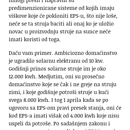
predimenzionirane sisteme od kojih imaju
viškove koje će pokloniti EPS-u, što nije loše,
neće se ta struja baciti ali onaj ko je uložio
novac u proizvodnju struje na sunce neće
imati koristi od toga.
Daću vam primer. Ambiciozno domaćinstvo
je ugradilo solarnu elektranu od 10 kw.
Godišnji prinos solarne struje im je oko
12.000 kwh. Medjutim, oni su prosečno
domaćinstvo koje se čak i ne greje na struju
zimi, i koje godišnje potroši struje u kući
svega 8.000 kwh. I tog 1 aprila kada se po
ugovoru sa EPS-om pravi presek stanja, oni će
kod EPS-a imati višak od 4.000 kwh koje nisu
uspeli da potroše. Po sadašnjem zakonu i