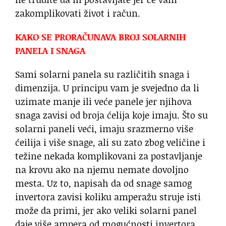
zakomplikovati život i račun.
KAKO SE PRORAČUNAVA BROJ SOLARNIH
PANELA I SNAGA
Sami solarni panela su različitih snaga i
dimenzija. U principu vam je svejedno da li
uzimate manje ili veće panele jer njihova
snaga zavisi od broja ćelija koje imaju. Što su
solarni paneli veći, imaju srazmerno više
ćeilija i više snage, ali su zato zbog veličine i
težine nekada komplikovani za postavljanje
na krovu ako na njemu nemate dovoljno
mesta. Uz to, napisah da od snage samog
invertora zavisi koliku amperažu struje isti
može da primi, jer ako veliki solarni panel
daje više ampera od mogućnosti invertora,