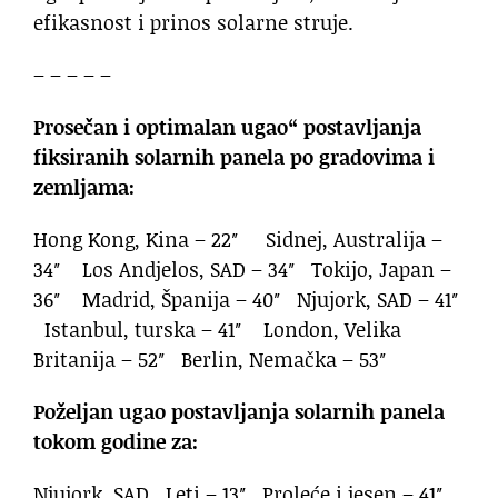
efikasnost i prinos solarne struje.
– – – – –
Prosečan i optimalan ugao“ postavljanja
fiksiranih solarnih panela po gradovima i
zemljama:
Hong Kong, Kina – 22″ Sidnej, Australija –
34″ Los Andjelos, SAD – 34″ Tokijo, Japan –
36″ Madrid, Španija – 40″ Njujork, SAD – 41″
Istanbul, turska – 41″ London, Velika
Britanija – 52″ Berlin, Nemačka – 53″
Poželjan ugao postavljanja solarnih panela
tokom godine za:
Njujork, SAD Leti – 13″ Proleće i jesen – 41″