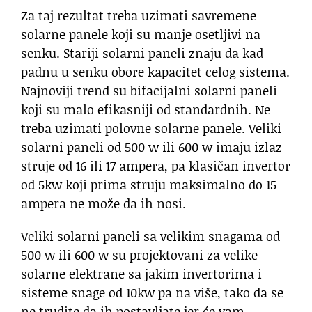
Za taj rezultat treba uzimati savremene
solarne panele koji su manje osetljivi na
senku. Stariji solarni paneli znaju da kad
padnu u senku obore kapacitet celog sistema.
Najnoviji trend su bifacijalni solarni paneli
koji su malo efikasniji od standardnih. Ne
treba uzimati polovne solarne panele. Veliki
solarni paneli od 500 w ili 600 w imaju izlaz
struje od 16 ili 17 ampera, pa klasičan invertor
od 5kw koji prima struju maksimalno do 15
ampera ne može da ih nosi.
Veliki solarni paneli sa velikim snagama od
500 w ili 600 w su projektovani za velike
solarne elektrane sa jakim invertorima i
sisteme snage od 10kw pa na više, tako da se
ne trudite da ih postavljate jer će vam