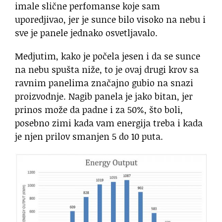
imale slične perfomanse koje sam
uporedjivao, jer je sunce bilo visoko na nebu i
sve je panele jednako osvetljavalo.
Medjutim, kako je počela jesen i da se sunce
na nebu spušta niže, to je ovaj drugi krov sa
ravnim panelima značajno gubio na snazi
proizvodnje. Nagib panela je jako bitan, jer
prinos može da padne i za 50%, što boli,
posebno zimi kada vam energija treba i kada
je njen prilov smanjen 5 do 10 puta.