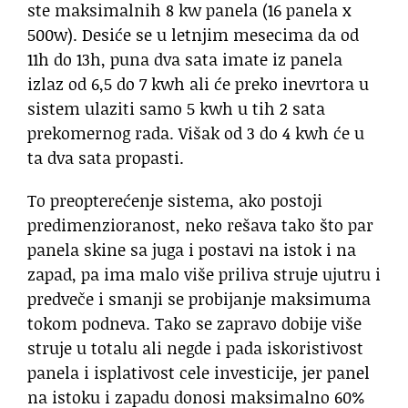
ste maksimalnih 8 kw panela (16 panela x
500w). Desiće se u letnjim mesecima da od
11h do 13h, puna dva sata imate iz panela
izlaz od 6,5 do 7 kwh ali će preko inevrtora u
sistem ulaziti samo 5 kwh u tih 2 sata
prekomernog rada. Višak od 3 do 4 kwh će u
ta dva sata propasti.
To preopterećenje sistema, ako postoji
predimenzioranost, neko rešava tako što par
panela skine sa juga i postavi na istok i na
zapad, pa ima malo više priliva struje ujutru i
predveče i smanji se probijanje maksimuma
tokom podneva. Tako se zapravo dobije više
struje u totalu ali negde i pada iskoristivost
panela i isplativost cele investicije, jer panel
na istoku i zapadu donosi maksimalno 60%