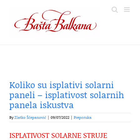
Skip
to
content
Koliko su isplativi solarni
paneli – isplativost solarnih
panela iskustva
By
Zlatko Šćepanović
|
09/07/2022
|
Preporuka
ISPLATIVOST SOLARNE STRUJE