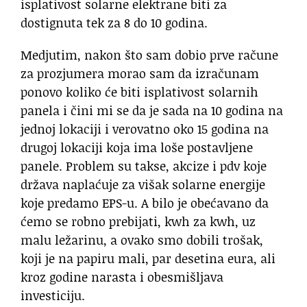
isplativost solarne elektrane biti za
dostignuta tek za 8 do 10 godina.
Medjutim, nakon što sam dobio prve račune
za prozjumera morao sam da izračunam
ponovo koliko će biti isplativost solarnih
panela i čini mi se da je sada na 10 godina na
jednoj lokaciji i verovatno oko 15 godina na
drugoj lokaciji koja ima loše postavljene
panele. Problem su takse, akcize i pdv koje
država naplaćuje za višak solarne energije
koje predamo EPS-u. A bilo je obećavano da
ćemo se robno prebijati, kwh za kwh, uz
malu ležarinu, a ovako smo dobili trošak,
koji je na papiru mali, par desetina eura, ali
kroz godine narasta i obesmišljava
investiciju.