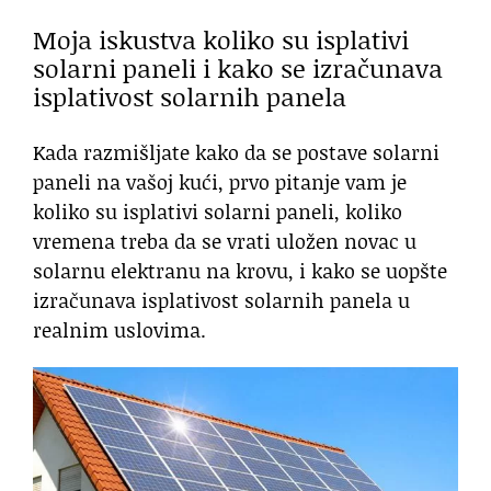
Moja iskustva koliko su isplativi
solarni paneli i kako se izračunava
isplativost solarnih panela
Kada razmišljate kako da se postave solarni
paneli na vašoj kući, prvo pitanje vam je
koliko su isplativi solarni paneli, koliko
vremena treba da se vrati uložen novac u
solarnu elektranu na krovu, i kako se uopšte
izračunava isplativost solarnih panela u
realnim uslovima.