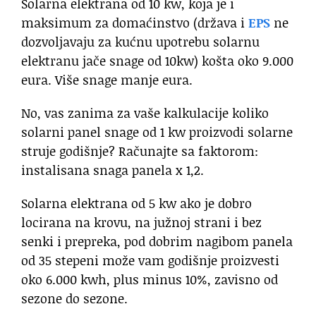
Solarna elektrana od 10 kw, koja je i
maksimum za domaćinstvo (država i
EPS
ne
dozvoljavaju za kućnu upotrebu solarnu
elektranu jače snage od 10kw) košta oko 9.000
eura. Više snage manje eura.
No, vas zanima za vaše kalkulacije koliko
solarni panel snage od 1 kw proizvodi solarne
struje godišnje? Računajte sa faktorom:
instalisana snaga panela x 1,2.
Solarna elektrana od 5 kw ako je dobro
locirana na krovu, na južnoj strani i bez
senki i prepreka, pod dobrim nagibom panela
od 35 stepeni može vam godišnje proizvesti
oko 6.000 kwh, plus minus 10%, zavisno od
sezone do sezone.