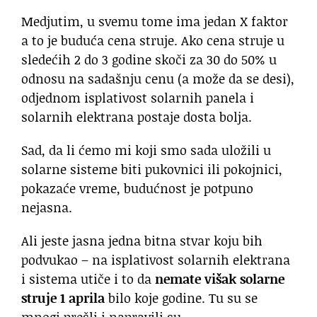
Medjutim, u svemu tome ima jedan X faktor
a to je buduća cena struje. Ako cena struje u
sledećih 2 do 3 godine skoči za 30 do 50% u
odnosu na sadašnju cenu (a može da se desi),
odjednom isplativost solarnih panela i
solarnih elektrana postaje dosta bolja.
Sad, da li ćemo mi koji smo sada uložili u
solarne sisteme biti pukovnici ili pokojnici,
pokazaće vreme, budućnost je potpuno
nejasna.
Ali jeste jasna jedna bitna stvar koju bih
podvukao – na isplativost solarnih elektrana
i sistema utiče i to da
nemate višak solarne
struje 1 aprila
bilo koje godine. Tu su se
mnogi prešli i napravili su