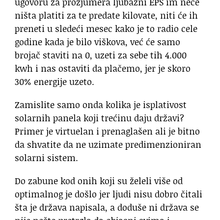
ugovoru za prozjumera ljubazni EPS im neće
ništa platiti za te predate kilovate, niti će ih
preneti u sledeći mesec kako je to radio cele
godine kada je bilo viškova, već će samo
brojač staviti na 0, uzeti za sebe tih 4.000
kwh i nas ostaviti da plačemo, jer je skoro
30% energije uzeto.
Zamislite samo onda kolika je isplativost
solarnih panela koji trećinu daju državi?
Primer je virtuelan i prenaglašen ali je bitno
da shvatite da ne uzimate predimenzioniran
solarni sistem.
Do zabune kod onih koji su želeli više od
optimalnog je došlo jer ljudi nisu dobro čitali
šta je država napisala, a doduše ni država se