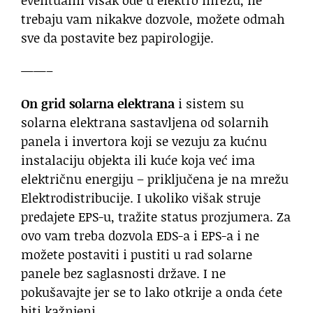
trebaju vam nikakve dozvole, možete odmah
sve da postavite bez papirologije.
——–
On grid solarna elektrana
i sistem su
solarna elektrana sastavljena od solarnih
panela i invertora koji se vezuju za kućnu
instalaciju objekta ili kuće koja već ima
električnu energiju – priključena je na mrežu
Elektrodistribucije. I ukoliko višak struje
predajete EPS-u, tražite status prozjumera. Za
ovo vam treba dozvola EDS-a i EPS-a i ne
možete postaviti i pustiti u rad solarne
panele bez saglasnosti države. I ne
pokušavajte jer se to lako otkrije a onda ćete
biti kažnjeni.