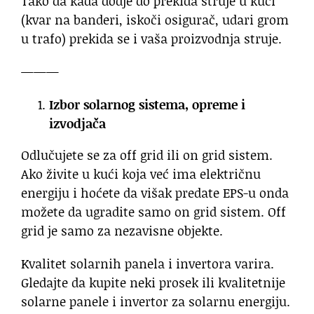
Tako da kada dodje do prekida struje u kući
(kvar na banderi, iskoči osigurač, udari grom
u trafo) prekida se i vaša proizvodnja struje.
———
Izbor solarnog sistema, opreme i
izvodjača
Odlučujete se za off grid ili on grid sistem.
Ako živite u kući koja već ima električnu
energiju i hoćete da višak predate EPS-u onda
možete da ugradite samo on grid sistem. Off
grid je samo za nezavisne objekte.
Kvalitet solarnih panela i invertora varira.
Gledajte da kupite neki prosek ili kvalitetnije
solarne panele i invertor za solarnu energiju.