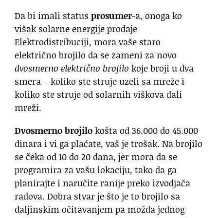
Da bi imali status
prosumer
-a, onoga ko
višak solarne energije prodaje
Elektrodistribuciji, mora vaše staro
električno brojilo da se zameni za novo
dvosmerno električno brojilo
koje broji u dva
smera – koliko ste struje uzeli sa mreže i
koliko ste struje od solarnih viškova dali
mreži.
Dvosmerno brojilo
košta od 36.000 do 45.000
dinara i vi ga plaćate, vaš je trošak. Na brojilo
se čeka od 10 do 20 dana, jer mora da se
programira za vašu lokaciju, tako da ga
planirajte i naručite ranije preko izvodjača
radova. Dobra stvar je što je to brojilo sa
daljinskim očitavanjem pa možda jednog