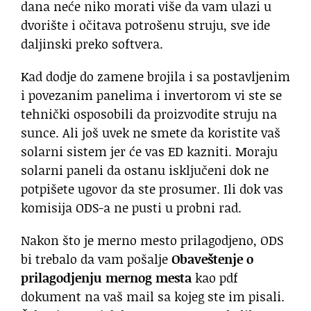
dana neće niko morati više da vam ulazi u
dvorište i očitava potrošenu struju, sve ide
daljinski preko softvera.
Kad dodje do zamene brojila i sa postavljenim
i povezanim panelima i invertorom vi ste se
tehnički osposobili da proizvodite struju na
sunce. Ali još uvek ne smete da koristite vaš
solarni sistem jer će vas ED kazniti. Moraju
solarni paneli da ostanu isključeni dok ne
potpišete ugovor da ste prosumer. Ili dok vas
komisija ODS-a ne pusti u probni rad.
Nakon što je merno mesto prilagodjeno, ODS
bi trebalo da vam pošalje
Obaveštenje o
prilagodjenju mernog mesta
kao pdf
dokument na vaš mail sa kojeg ste im pisali.