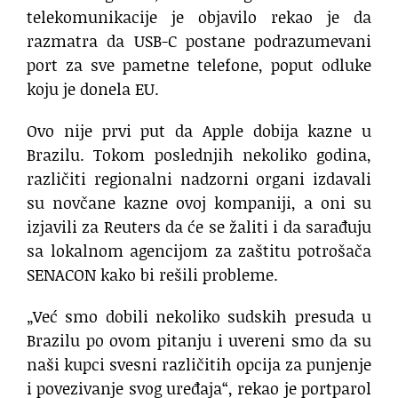
telekomunikacije je objavilo rekao je da
razmatra da USB-C postane podrazumevani
port za sve pametne telefone, poput odluke
koju je donela EU.
Ovo nije prvi put da Apple dobija kazne u
Brazilu. Tokom poslednjih nekoliko godina,
različiti regionalni nadzorni organi izdavali
su novčane kazne ovoj kompaniji, a oni su
izjavili za Reuters da će se žaliti i da sarađuju
sa lokalnom agencijom za zaštitu potrošača
SENACON kako bi rešili probleme.
„Već smo dobili nekoliko sudskih presuda u
Brazilu po ovom pitanju i uvereni smo da su
naši kupci svesni različitih opcija za punjenje
i povezivanje svog uređaja“, rekao je portparol