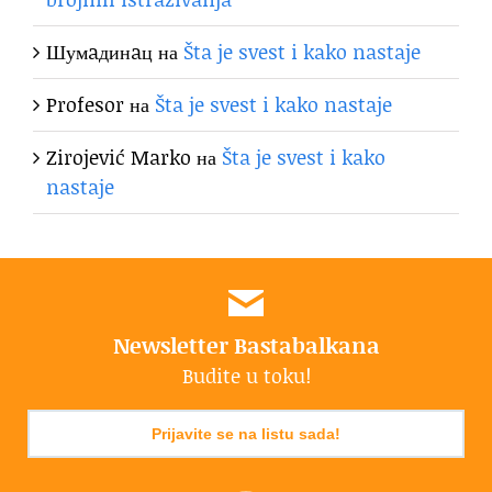
Шумaдинaц
на
Šta je svest i kako nastaje
Profesor
на
Šta je svest i kako nastaje
Zirojević Marko
на
Šta je svest i kako
nastaje
Newsletter Bastabalkana
Budite u toku!
Prijavite se na listu sada!