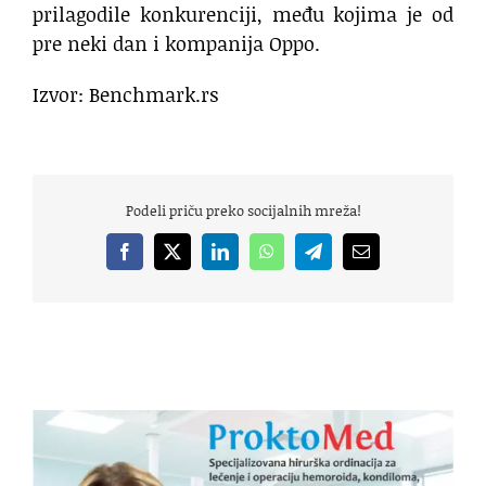
prilagodile konkurenciji, među kojima je od
pre neki dan i kompanija Oppo.
Izvor: Benchmark.rs
Podeli priču preko socijalnih mreža!
Facebook
X
LinkedIn
WhatsApp
Telegram
Email