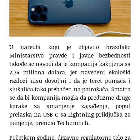
U naredbi koju je objavilo brazilsko
Ministarstvo pravde i javne bezbednosti
takođe se navodi da je kompanija kažnjena sa
2,34 miliona dolara, jer navedeni ekološki
razlozi nisu dovoljni i da je teret punjača i
slušalica tako prebačen na potrošača. Smatra
se da bi kompanija mogla da preduzme druge
korake za smanjenje zagađenja, poput
prelaska na USB-C sa Lightning priključka za
punjenje, prenosi Techcrunch.
Početkom godine, državno regulatorno telo za