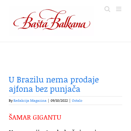
Skip
to
content
U Brazilu nema prodaje
ajfona bez punjača
By
Redakcija Magazina
|
09/10/2022
|
Ostalo
ŠAMAR GIGANTU