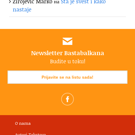
Zirojević Marko
на
Šta je svest i kako
nastaje
Newsletter Bastabalkana
Budite u toku!
Prijavite se na listu sada!
O nama
Autori Tekstova