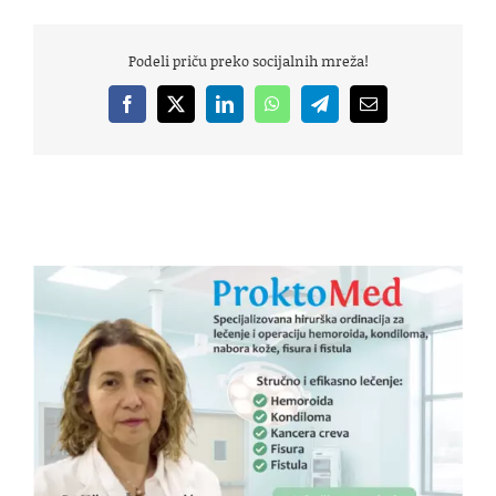
Podeli priču preko socijalnih mreža!
Facebook
X
LinkedIn
WhatsApp
Telegram
Email