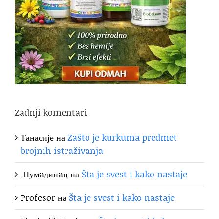
Zadnji komentari
Танасије
на
Zašto je kurkuma predmet
brojnih istraživanja
Шумaдинaц
на
Šta je svest i kako nastaje
Profesor
на
Šta je svest i kako nastaje