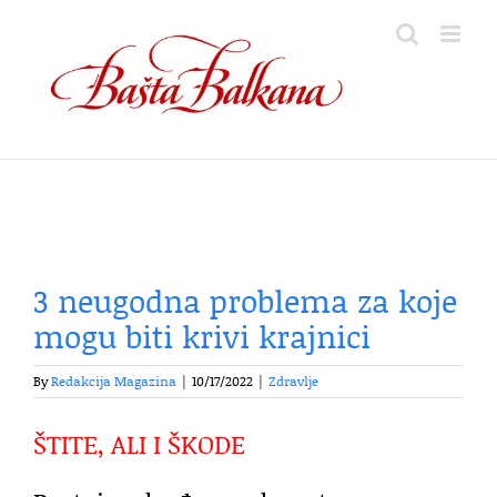
Skip
to
content
3 neugodna problema za koje
mogu biti krivi krajnici
By
Redakcija Magazina
|
10/17/2022
|
Zdravlje
ŠTITE, ALI I ŠKODE