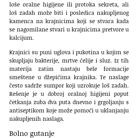
loše oralne higijene ili protoka sekreta, ali
loš zadah može biti i posledica nakupljenog
kamenca na krajnicima koji se stvara kada
se nagomilane stvari u krajnicima pretvore u
kalcijum.
Krajnici su puni uglova i pukotina u kojim se
skupljaju bakterije, mrtve ćelije i sluz. Iz tih
materija zatim nastaju bele formacije
smeštene u džepićima krajnika. Te naslage
često sadrže sumpor koji uzrokuje loš zadah.
Rešenje je u dobroj oralnoj higijeni poput
četkanja zuba dva puta dnevno i grgoljanju s
antiseptikom koje može pomoći u uklanjanju
nakupljenih naslaga.
Bolno gutanje