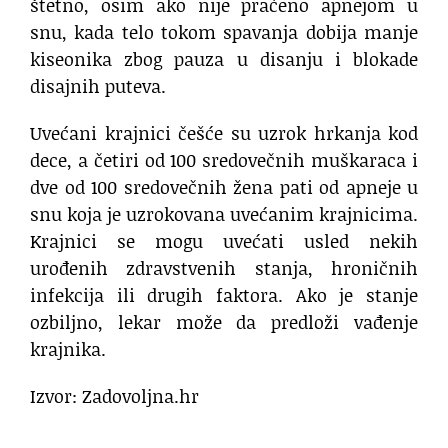
štetno, osim ako nije praćeno apnejom u
snu, kada telo tokom spavanja dobija manje
kiseonika zbog pauza u disanju i blokade
disajnih puteva.
Uvećani krajnici češće su uzrok hrkanja kod
dece, a četiri od 100 sredovečnih muškaraca i
dve od 100 sredovečnih žena pati od apneje u
snu koja je uzrokovana uvećanim krajnicima.
Krajnici se mogu uvećati usled nekih
urođenih zdravstvenih stanja, hroničnih
infekcija ili drugih faktora. Ako je stanje
ozbiljno, lekar može da predloži vađenje
krajnika.
Izvor: Zadovoljna.hr