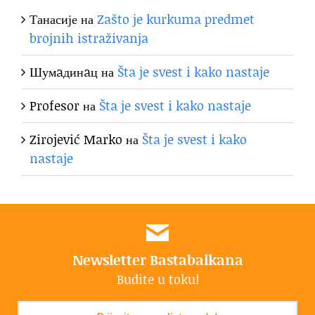
Танасије
на
Zašto je kurkuma predmet
brojnih istraživanja
Шумaдинaц
на
Šta je svest i kako nastaje
Profesor
на
Šta je svest i kako nastaje
Zirojević Marko
на
Šta je svest i kako
nastaje
Newsletter Bastabalkana
Budite u toku!