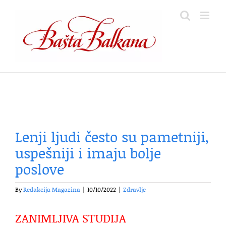
Skip
to
content
Lenji ljudi često su pametniji,
uspešniji i imaju bolje
poslove
By
Redakcija Magazina
|
10/10/2022
|
Zdravlje
ZANIMLJIVA STUDIJA