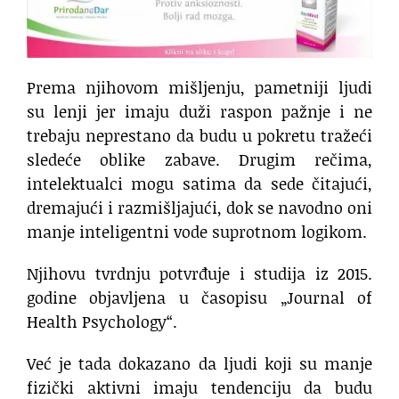
Prema njihovom mišljenju, pametniji ljudi
su lenji jer imaju duži raspon pažnje i ne
trebaju neprestano da budu u pokretu tražeći
sledeće oblike zabave. Drugim rečima,
intelektualci mogu satima da sede čitajući,
dremajući i razmišljajući, dok se navodno oni
manje inteligentni vode suprotnom logikom.
Njihovu tvrdnju potvrđuje i studija iz 2015.
godine objavljena u časopisu „Journal of
Health Psychology“.
Već je tada dokazano da ljudi koji su manje
fizički aktivni imaju tendenciju da budu