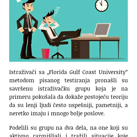
Istraživači sa „Florida Gulf Coast University“
metodom pisanog testiranja pronašli su
savršenu istraživačku grupu koja je na
primeru pokušala da dokaže postojeću teoriju
da su lenji ljudi često uspešniji, pametniji, a
neretko imaju i mnogo bolje poslove.
Podelili su grupu na dva dela, na one koji su
aktivno razmišljali i tražili situacije koje