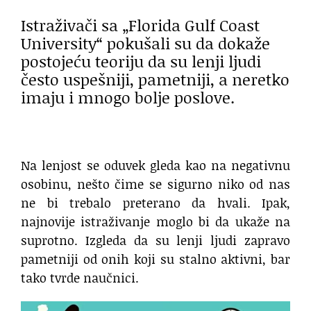
Istraživači sa „Florida Gulf Coast
University“ pokušali su da dokaže
postojeću teoriju da su lenji ljudi
često uspešniji, pametniji, a neretko
imaju i mnogo bolje poslove.
Na lenjost se oduvek gleda kao na negativnu
osobinu, nešto čime se sigurno niko od nas
ne bi trebalo preterano da hvali. Ipak,
najnovije istraživanje moglo bi da ukaže na
suprotno. Izgleda da su lenji ljudi zapravo
pametniji od onih koji su stalno aktivni, bar
tako tvrde naučnici.