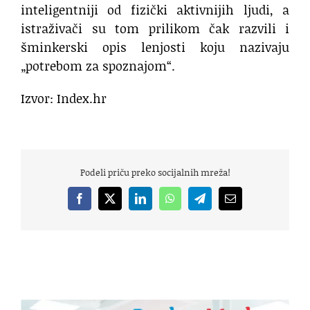
inteligentniji od fizički aktivnijih ljudi, a
istraživači su tom prilikom čak razvili i
šminkerski opis lenjosti koju nazivaju
„potrebom za spoznajom“.
Izvor: Index.hr
Podeli priču preko socijalnih mreža!
Facebook
X
LinkedIn
WhatsApp
Telegram
Email