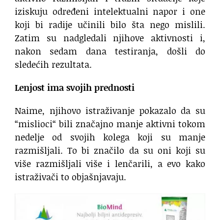
iziskuju određeni intelektualni napor i one
koji bi radije učinili bilo šta nego mislili.
Zatim su nadgledali njihove aktivnosti i,
nakon sedam dana testiranja, došli do
sledećih rezultata.
Lenjost ima svojih prednosti
Naime, njihovo istraživanje pokazalo da su
“mislioci“ bili značajno manje aktivni tokom
nedelje od svojih kolega koji su manje
razmišljali. To bi značilo da su oni koji su
više razmišljali više i lenčarili, a evo kako
istraživači to objašnjavaju.