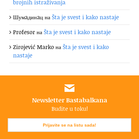
brojnih istraživanja
Шумaдинaц
на
Šta je svest i kako nastaje
Profesor
на
Šta je svest i kako nastaje
Zirojević Marko
на
Šta je svest i kako
nastaje
Newsletter Bastabalkana
Budite u toku!
Prijavite se na listu sada!