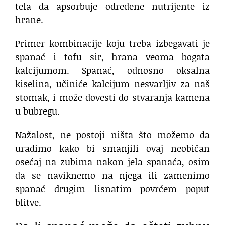
tela da apsorbuje određene nutrijente iz
hrane.
Primer kombinacije koju treba izbegavati je
spanać i tofu sir, hrana veoma bogata
kalcijumom. Spanać, odnosno oksalna
kiselina, učiniće kalcijum nesvarljiv za naš
stomak, i može dovesti do stvaranja kamena
u bubregu.
Nažalost, ne postoji ništa što možemo da
uradimo kako bi smanjili ovaj neobičan
osećaj na zubima nakon jela spanaća, osim
da se naviknemo na njega ili zamenimo
spanać drugim lisnatim povrćem poput
blitve.