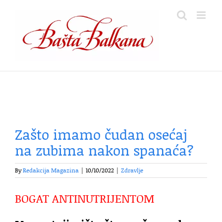
Skip
to
content
Zašto imamo čudan osećaj
na zubima nakon spanaća?
By
Redakcija Magazina
|
10/10/2022
|
Zdravlje
BOGAT ANTINUTRIJENTOM