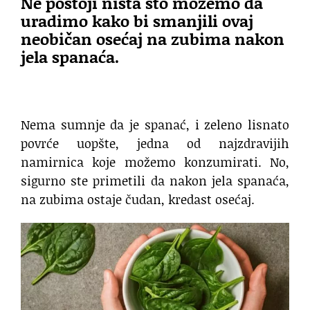
Ne postoji ništa što možemo da
uradimo kako bi smanjili ovaj
neobičan osećaj na zubima nakon
jela spanaća.
Nema sumnje da je spanać, i zeleno lisnato
povrće uopšte, jedna od najzdravijih
namirnica koje možemo konzumirati. No,
sigurno ste primetili da nakon jela spanaća,
na zubima ostaje čudan, kredast osećaj.