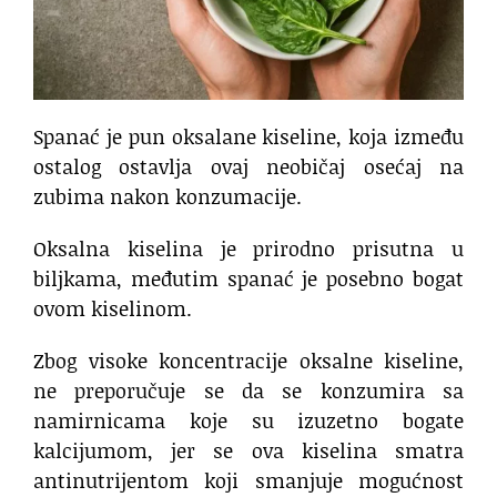
Spanać je pun oksalane kiseline, koja između
ostalog ostavlja ovaj neobičaj osećaj na
zubima nakon konzumacije.
Oksalna kiselina je prirodno prisutna u
biljkama, međutim spanać je posebno bogat
ovom kiselinom.
Zbog visoke koncentracije oksalne kiseline,
ne preporučuje se da se konzumira sa
namirnicama koje su izuzetno bogate
kalcijumom, jer se ova kiselina smatra
antinutrijentom koji smanjuje mogućnost