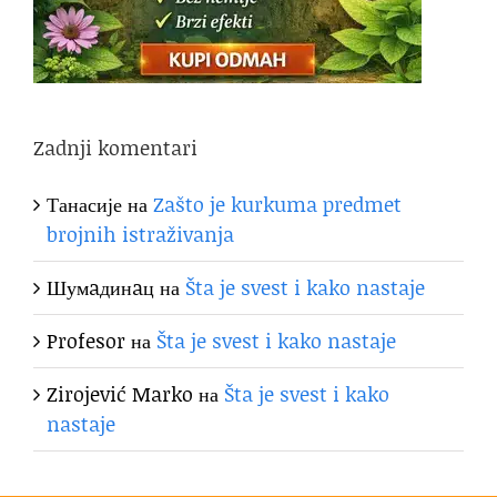
Zadnji komentari
Танасије
на
Zašto je kurkuma predmet
brojnih istraživanja
Шумaдинaц
на
Šta je svest i kako nastaje
Profesor
на
Šta je svest i kako nastaje
Zirojević Marko
на
Šta je svest i kako
nastaje