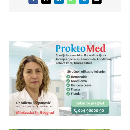
Facebook
X
LinkedIn
WhatsApp
Telegram
Email