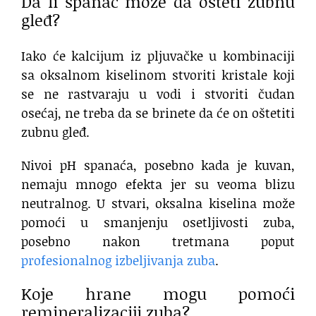
Da li spanać može da ošteti zubnu
gleđ?
Iako će kalcijum iz pljuvačke u kombinaciji
sa oksalnom kiselinom stvoriti kristale koji
se ne rastvaraju u vodi i stvoriti čudan
osećaj, ne treba da se brinete da će on oštetiti
zubnu gleđ.
Nivoi pH spanaća, posebno kada je kuvan,
nemaju mnogo efekta jer su veoma blizu
neutralnog. U stvari, oksalna kiselina može
pomoći u smanjenju osetljivosti zuba,
posebno nakon tretmana poput
profesionalnog izbeljivanja zuba
.
Koje hrane mogu pomoći
remineralizaciji zuba?