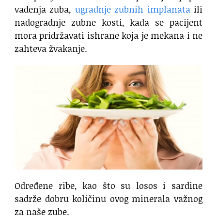
vađenja zuba,
ugradnje zubnih implanata
ili
nadogradnje zubne kosti, kada se pacijent
mora pridržavati ishrane koja je mekana i ne
zahteva žvakanje.
Određene ribe, kao što su losos i sardine
sadrže dobru količinu ovog minerala važnog
za naše zube.