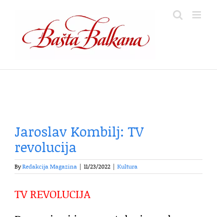
Skip
to
content
Jaroslav Kombilj: TV
revolucija
By
Redakcija Magazina
|
11/23/2022
|
Kultura
TV REVOLUCIJA