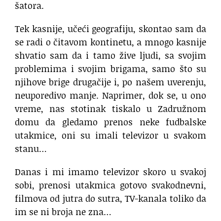
šatora.
Tek kasnije, učeći geografiju, skontao sam da
se radi o čitavom kontinetu, a mnogo kasnije
shvatio sam da i tamo žive ljudi, sa svojim
problemima i svojim brigama, samo što su
njihove brige drugačije i, po našem uverenju,
neuporedivo manje. Naprimer, dok se, u ono
vreme, nas stotinak tiskalo u Zadružnom
domu da gledamo prenos neke fudbalske
utakmice, oni su imali televizor u svakom
stanu…
Danas i mi imamo televizor skoro u svakoj
sobi, prenosi utakmica gotovo svakodnevni,
filmova od jutra do sutra, TV-kanala toliko da
im se ni broja ne zna…