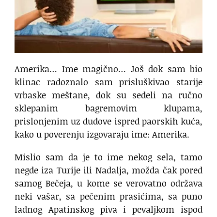
Amerika… Ime magično… Još dok sam bio
klinac radoznalo sam prisluškivao starije
vrbaske meštane, dok su sedeli na ručno
sklepanim bagremovim klupama,
prislonjenim uz dudove ispred paorskih kuća,
kako u poverenju izgovaraju ime: Amerika.
Mislio sam da je to ime nekog sela, tamo
negde iza Turije ili Nadalja, možda čak pored
samog Bečeja, u kome se verovatno održava
neki vašar, sa pečenim prasićima, sa puno
ladnog Apatinskog piva i pevaljkom ispod