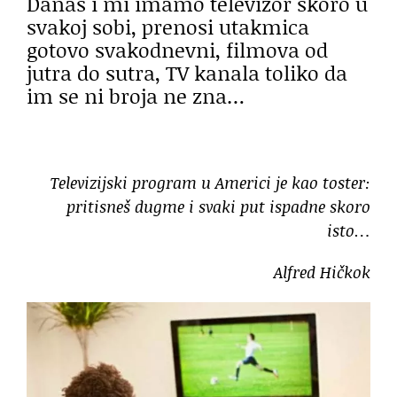
Danas i mi imamo televizor skoro u
svakoj sobi, prenosi utakmica
gotovo svakodnevni, filmova od
jutra do sutra, TV kanala toliko da
im se ni broja ne zna…
Televizijski program u Americi je kao toster:
pritisneš dugme i svaki put ispadne skoro
isto…
Alfred Hičkok