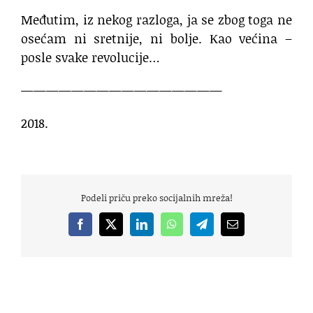
Međutim, iz nekog razloga, ja se zbog toga ne
osećam ni sretnije, ni bolje. Кao većina –
posle svake revolucije…
————————————————
2018.
Podeli priču preko socijalnih mreža!
Facebook
X
LinkedIn
WhatsApp
Telegram
Email