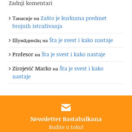
Zadnji komentari
Танасије
на
Zašto je kurkuma predmet
brojnih istraživanja
Шумaдинaц
на
Šta je svest i kako nastaje
Profesor
на
Šta je svest i kako nastaje
Zirojević Marko
на
Šta je svest i kako
nastaje
Newsletter Bastabalkana
Budite u toku!