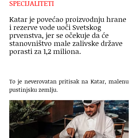
SPECIJALITETI
Katar je povećao proizvodnju hrane
i rezerve vode uoči Svetskog
prvenstva, jer se očekuje da će
stanovništvo male zalivske države
porasti za 1,2 miliona.
To je neverovatan pritisak na Katar, malenu
pustinjsku zemlju.