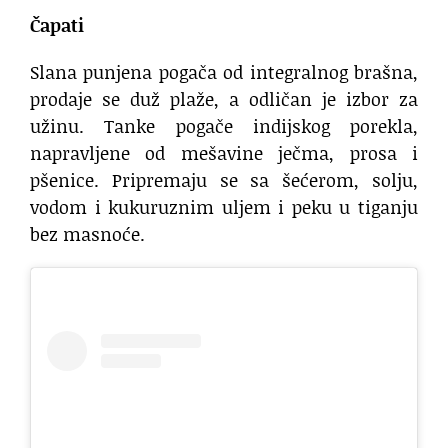
Čapati
Slana punjena pogača od integralnog brašna,
prodaje se duž plaže, a odličan je izbor za
užinu. Tanke pogače indijskog porekla,
napravljene od mešavine ječma, prosa i
pšenice. Pripremaju se sa šećerom, solju,
vodom i kukuruznim uljem i peku u tiganju
bez masnoće.