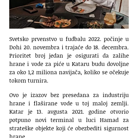
Svetsko prvenstvo u fudbalu 2022. počinje u
Dohi 20. novembra i trajaće do 18. decembra.
Prioritet broj jedan je osigurati da zalihe
hrane i vode za piće u Kataru budu dovoljne
za oko 1,2 miliona navijača, koliko se očekuje
tokom turnira.
Ovo je izazov bez presedana za industriju
hrane i flaširane vode u toj maloj zemlji.
Katar je 13. avgusta 2021. godine otvorio
potpuno novi terminal u luci Hamad za
strateške objekte koji će obezbediti sigurnost
hrane.