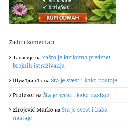
Zadnji komentari
Танасије
на
Zašto je kurkuma predmet
brojnih istraživanja
Шумaдинaц
на
Šta je svest i kako nastaje
Profesor
на
Šta je svest i kako nastaje
Zirojević Marko
на
Šta je svest i kako
nastaje