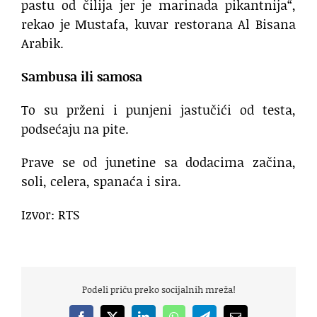
pastu od čilija jer je marinada pikantnija“,
rekao je Mustafa, kuvar restorana Al Bisana
Arabik.
Sambusa ili samosa
To su prženi i punjeni jastučići od testa,
podsećaju na pite.
Prave se od junetine sa dodacima začina,
soli, celera, spanaća i sira.
Izvor: RTS
Podeli priču preko socijalnih mreža!