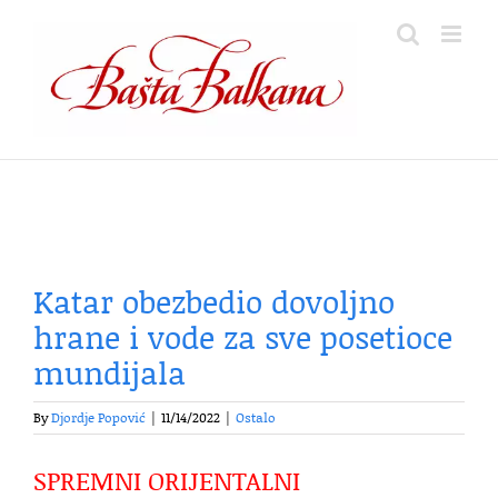
Skip
to
content
Katar obezbedio dovoljno
hrane i vode za sve posetioce
mundijala
By
Djordje Popović
|
11/14/2022
|
Ostalo
SPREMNI ORIJENTALNI