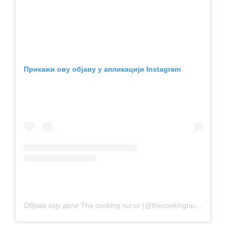
Прикажи ову објаву у апликацији Instagram
Објава коју дели The cooking nurse (@thecookingnurs3)