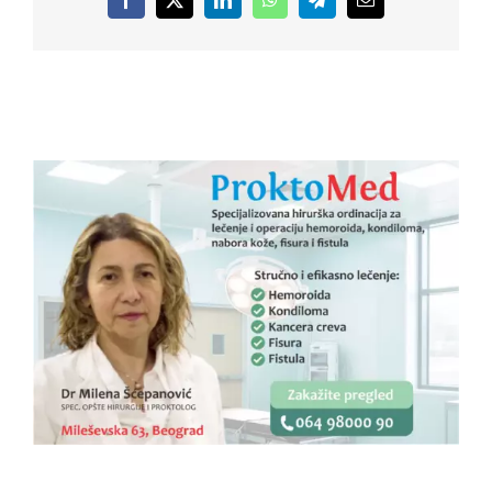
Facebook
X
LinkedIn
WhatsApp
Telegram
Email