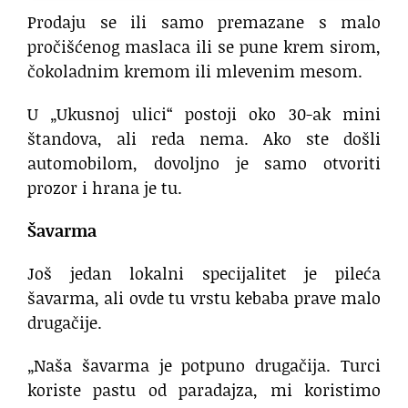
Prodaju se ili samo premazane s malo
pročišćenog maslaca ili se pune krem sirom,
čokoladnim kremom ili mlevenim mesom.
U „Ukusnoj ulici“ postoji oko 30-ak mini
štandova, ali reda nema. Ako ste došli
automobilom, dovoljno je samo otvoriti
prozor i hrana je tu.
Šavarma
Još jedan lokalni specijalitet je pileća
šavarma, ali ovde tu vrstu kebaba prave malo
drugačije.
„Naša šavarma je potpuno drugačija. Turci
koriste pastu od paradajza, mi koristimo