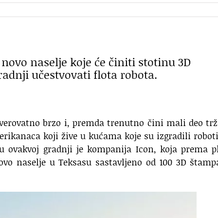
novo naselje koje će činiti stotinu 3D
adnji učestvovati flota robota.
erovatno brzo i, premda trenutno čini mali deo trž
erikanaca koji žive u kućama koje su izgradili roboti
 u ovakvoj gradnji je kompanija Icon, koja prema 
ovo naselje u Teksasu sastavljeno od 100 3D štamp