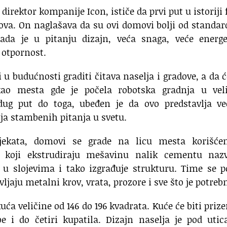
direktor kompanije Icon, ističe da prvi put u istoriji 
ova. On naglašava da su ovi domovi bolji od standa
da je u pitanju dizajn, veća snaga, veće energe
 otpornost.
i u budućnosti graditi čitava naselja i gradove, a da
kao mesta gde je počela robotska gradnja u vel
ug put do toga, ubeđen je da ovo predstavlja v
ja stambenih pitanja u svetu.
jekata, domovi se grade na licu mesta korišće
 koji ekstrudiraju mešavinu nalik cementu naz
i u slojevima i tako izgrađuje strukturu. Time se 
ljaju metalni krov, vrata, prozore i sve što je potreb
uća veličine od 146 do 196 kvadrata. Kuće će biti pri
be i do četiri kupatila. Dizajn naselja je pod uti