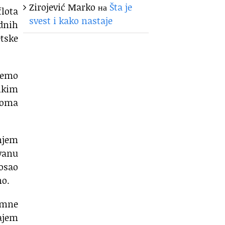
Zirojević Marko
на
Šta je
flota
svest i kako nastaje
rdnih
tske
 ćemo
ikim
eoma
njem
vanu
posao
no.
zemne
cajem