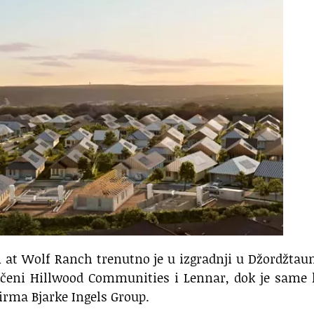
n at Wolf Ranch trenutno je u izgradnji u Džordžtau
ljučeni Hillwood Communities i Lennar, dok je same
irma Bjarke Ingels Group.