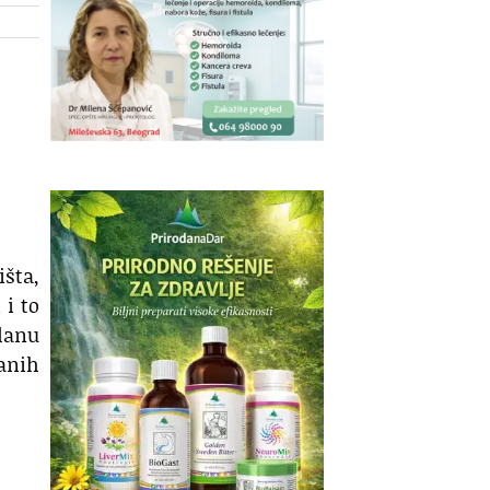
išta,
 i to
planu
anih