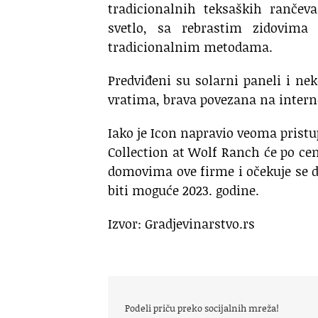
tradicionalnih teksaških rančeva
svetlo, sa rebrastim zidovima
tradicionalnim metodama.
Predviđeni su solarni paneli i n
vratima, brava povezana na interne
Iako je Icon napravio veoma prist
Collection at Wolf Ranch će po c
domovima ove firme i očekuje se da
biti moguće 2023. godine.
Izvor: Gradjevinarstvo.rs
Podeli priču preko socijalnih mreža!