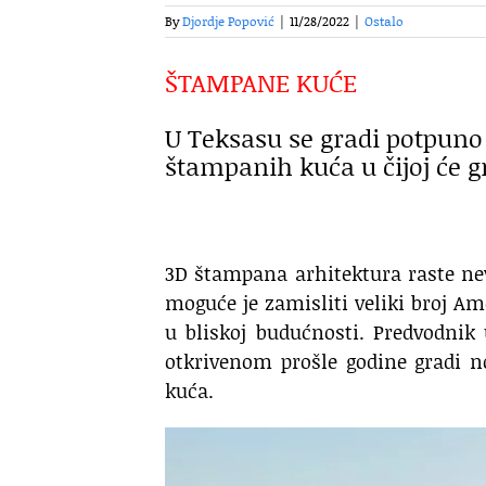
By
Djordje Popović
|
11/28/2022
|
Ostalo
ŠTAMPANE KUĆE
U Teksasu se gradi potpuno 
štampanih kuća u čijoj će gr
3D štampana arhitektura raste nev
moguće je zamisliti veliki broj Am
u bliskoj budućnosti. Predvodnik
otkrivenom prošle godine gradi n
kuća.