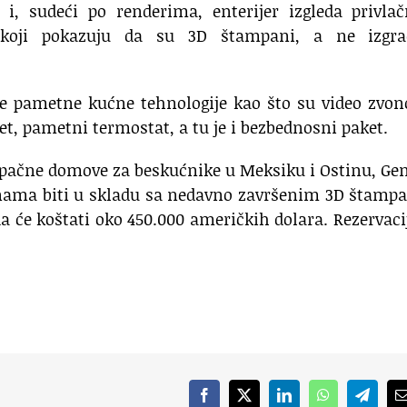
 i, sudeći po renderima, enterijer izgleda privla
 koji pokazuju da su 3D štampani, a ne izgra
eke pametne kućne tehnologije kao što su video zvo
t, pametni termostat, a tu je i bezbednosni paket.
upačne domove za beskućnike u Meksiku i Ostinu, Ge
enama biti u skladu sa nedavno završenim 3D štamp
 će koštati oko 450.000 američkih dolara. Rezervaci
Facebook
X
LinkedIn
WhatsApp
Telegr