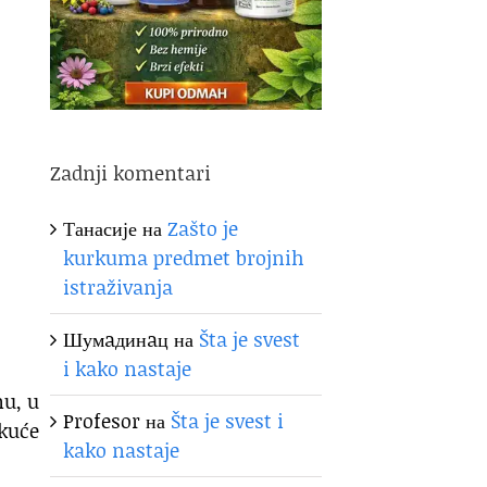
Zadnji komentari
Танасије
на
Zašto je
kurkuma predmet brojnih
istraživanja
Шумaдинaц
на
Šta je svest
i kako nastaje
nu, u
Profesor
на
Šta je svest i
 kuće
kako nastaje