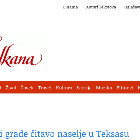
O nama
Autori Tekstova
Oglašav
t
Život
Čovek
Travel
Kultura
Istorija
Muzika
Filmovi
oti grade čitavo naselje u Teksasu