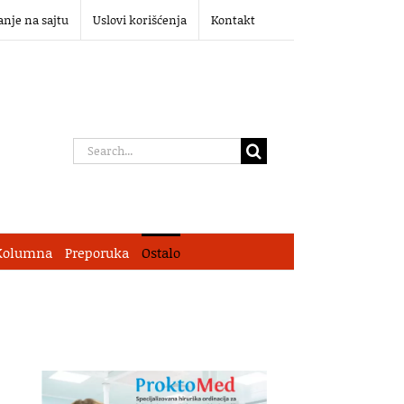
anje na sajtu
Uslovi korišćenja
Kontakt
Search
for:
Kolumna
Preporuka
Ostalo