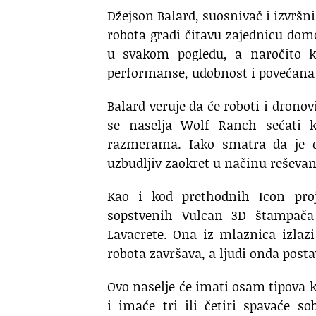
Džejson Balard, suosnivač i izvršni 
robota gradi čitavu zajednicu dom
u svakom pogledu, a naročito ka
performanse, udobnost i povećana
Balard veruje da će roboti i dronov
se naselja Wolf Ranch sećati 
razmerama. Iako smatra da je d
uzbudljiv zaokret u načinu reševan
Kao i kod prethodnih Icon pro
sopstvenih Vulcan 3D štampača
Lavacrete. Ona iz mlaznica izlaz
robota završava, a ljudi onda postav
Ovo naselje će imati osam tipova k
i imaće tri ili četiri spavaće so