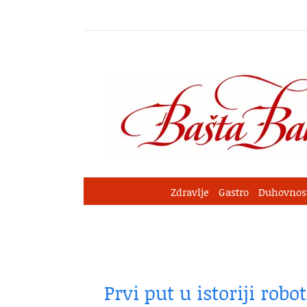
Skip
to
content
Zdravlje
Gastro
Duhovnos
Prvi put u istoriji rob