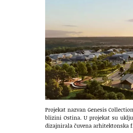
Projekat nazvan Genesis Collectio
blizini Ostina. U projekat su uk
dizajnirala čuvena arhitektonska f