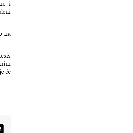
čno i
đeni
no na
nesis
anim
je će
am
Email