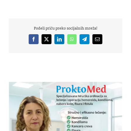
Podeli priču preko socijalnih mreža!
Facebook
X
LinkedIn
WhatsApp
Telegram
Email