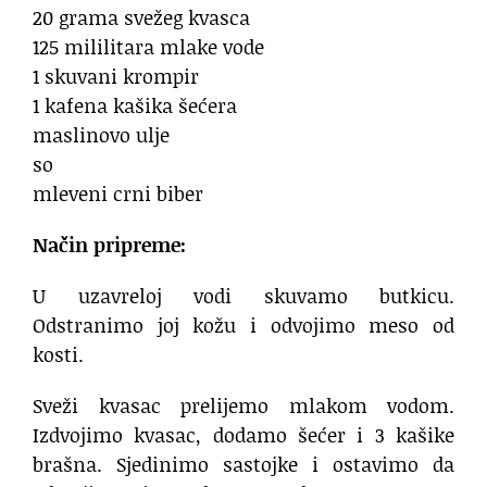
20 grama svežeg kvasca
125 mililitara mlake vode
1 skuvani krompir
1 kafena kašika šećera
maslinovo ulje
so
mleveni crni biber
Način pripreme:
U uzavreloj vodi skuvamo butkicu.
Odstranimo joj kožu i odvojimo meso od
kosti.
Sveži kvasac prelijemo mlakom vodom.
Izdvojimo kvasac, dodamo šećer i 3 kašike
brašna. Sjedinimo sastojke i ostavimo da