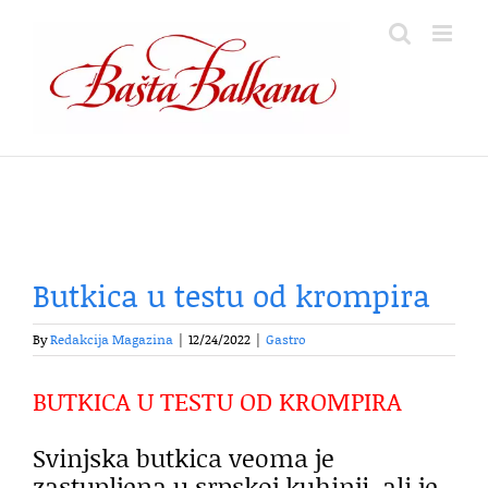
Skip
to
content
Butkica u testu od krompira
By
Redakcija Magazina
|
12/24/2022
|
Gastro
BUTKICA U TESTU OD KROMPIRA
Svinjska butkica veoma je
zastupljena u srpskoj kuhinji, ali je