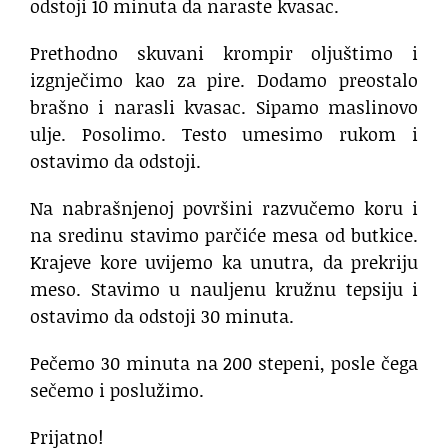
odstoji 10 minuta da naraste kvasac.
Prethodno skuvani krompir oljuštimo i
izgnječimo kao za pire. Dodamo preostalo
brašno i narasli kvasac. Sipamo maslinovo
ulje. Posolimo. Testo umesimo rukom i
ostavimo da odstoji.
Na nabrašnjenoj površini razvučemo koru i
na sredinu stavimo parčiće mesa od butkice.
Krajeve kore uvijemo ka unutra, da prekriju
meso. Stavimo u nauljenu kružnu tepsiju i
ostavimo da odstoji 30 minuta.
Pečemo 30 minuta na 200 stepeni, posle čega
sečemo i poslužimo.
Prijatno!