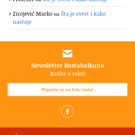
Zirojević Marko
на
Šta je svest i kako
nastaje
Newsletter Bastabalkana
Budite u toku!
Prijavite se na listu sada!