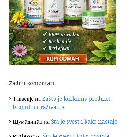
Zadnji komentari
Танасије
на
Zašto je kurkuma predmet
brojnih istraživanja
Шумaдинaц
на
Šta je svest i kako nastaje
Profesor
на
Šta je svest i kako nastaje