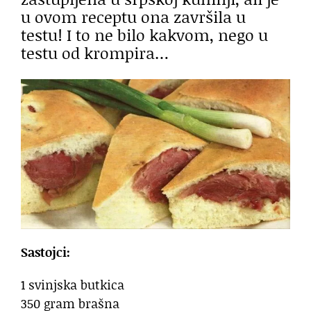
u ovom receptu ona završila u
testu! I to ne bilo kakvom, nego u
testu od krompira…
Sastojci:
1 svinjska butkica
350 gram brašna