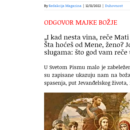
By
Redakcija Magazina
|
12/11/2022
|
Duhovnost
ODGOVOR MAJKE BOŽJE
„I kad nesta vina, reče Mat
Šta hoćeš od Mene, ženo? J
slugama: što god vam reče uč
U Svetom Pismu malo je zabeleženo 
su zapisane ukazuju nam na božan
spasenja, put Jevanđelskog života, 