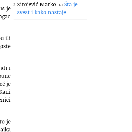
Zirojević Marko
на
Šta je
us je
svest i kako nastaje
agao
u ili
goste
ati i
apune
eć je
 Kani
enici
To je
ajka