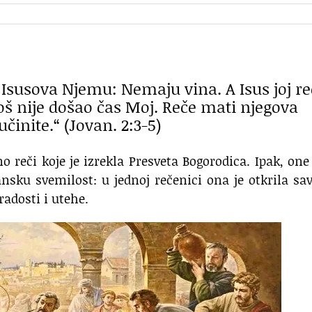
i Isusova Njemu: Nemaju vina. A Isus joj re
oš nije došao čas Moj. Reče mati njegova
inite.“ (Jovan. 2:3-5)
reči koje je izrekla Presveta Bogorodica. Ipak, one
sku svemilost: u jednoj rečenici ona je otkrila sa
radosti i utehe.