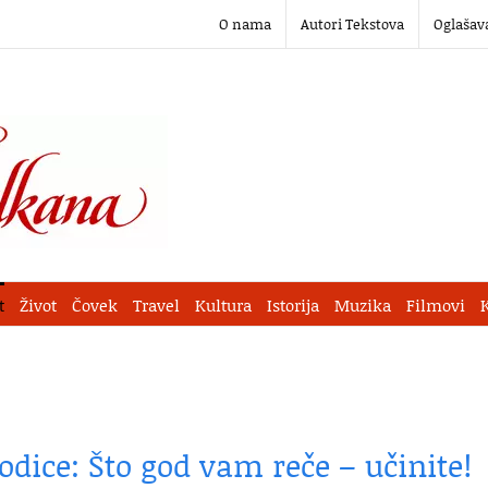
O nama
Autori Tekstova
Oglašav
t
Život
Čovek
Travel
Kultura
Istorija
Muzika
Filmovi
odice: Što god vam reče – učinite!