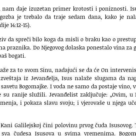
nam daje izuzetan primer krotosti i poniznosti. Is
gozba je trebalo da traje sedam dana, kako je nal
ije 14:12-15).
iv da spreči bilo koga da misli o braku kao o prestup
na praznika. Do Njegovog dolaska ponestalo vina za 
baš bogati.
že za to svom Sinu, nadajući se da će On intervenis
izveštaja iz Jevanđelja, Isus nalaže slugama da n
o savetu Bogomajke. I voda ne samo da postaje vino, v
 su ranije služili. Jevanđelist zaključuje: „Ovim, u
amenja, i pokaza slavu svoju; i vjerovaše u njega uč
Kani Galilejskoj čini polovinu prvog čuda Isusovog. 
 sva čudesa Isusova u svima vremenima. Bogom