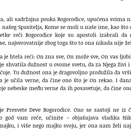
tka, ali sadržajna pouka Bogorodice, upućena svima
, našeg Spasitelja, Kome se moli u naše ime, kao što 
etke reči Bogorodice koje su apostoli izabrali da
, najverovatnije zbog toga što to ona nikada nije žel
a je htela reći: On zna sve, On može sve, On vas ljubi
 je shvatila dužnost u ovome svetu, da za Njega živi i
uje. Tu dužnost ona je dragovoljno produžila da vrši
a je učila verne, da čine ono što je On rekao. I dan
oje nebeske među verne da ih posavetuje, da čine on
je Presvete Deve Bogorodice. Ono se sastoji ne iz č
Što god vam reče, učinite – objašnjava vladika Nik
majku, i više nego majku svoju, jer ona nam želi na