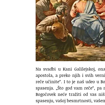
Na svadbi u Kani Galilejskoj, on
apostola, a preko njih i svih ver
reče učinite“. I to je naš udeo 
spasenja. „Što god vam reče“, pa m
Bogočovek neće tražiti od vas ni
spasenju, vašoj besmrtnosti, vašem