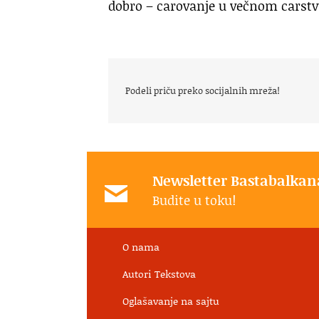
dobro – carovanje u večnom carstv
Podeli priču preko socijalnih mreža!
Newsletter Bastabalkan
Budite u toku!
O nama
Autori Tekstova
Oglašavanje na sajtu