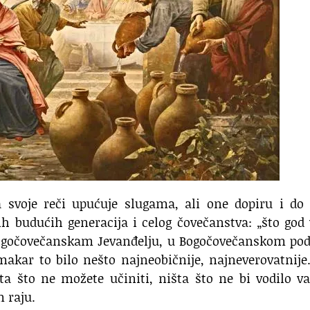
a svoje reči upućuje slugama, ali one dopiru i do
nih budućih generacija i celog čovečanstva: „što go
u Bogočovečanskam Jevanđelju, u Bogočovečanskom po
akar to bilo nešto najneobičnije, najneverovatnije.
šta što ne možete učiniti, ništa što ne bi vodilo 
 raju.