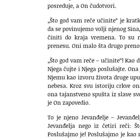
posreduje, a On čudotvori.
„Što god vam reče učinite“ je kra
da se povinujemo volji njenog Sina
činiti do kraja vremena. To su r
prenesu. Oni malo šta drugo prenose
„Što god vam reče – učinite“! Kao d
Njega čujte i Njega poslušajte. Ona
Njemu kao izvoru života druge upuć
nebesa. Kroz svu istoriju crkve on
ona tajanstveno spušta iz slave sv
je On zapovedio.
To je njeno Jevanđelje – Jevanđel
Jevanđelja nego iz četiri reči: 
Poslušajmo je! Poslušajmo je kao 