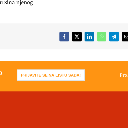
u Sina njenog.
Facebook
X
LinkedIn
WhatsApp
Telegr
a
Pra
PRIJAVITE SE NA LISTU SADA!