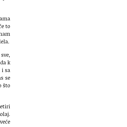
 nama
će to
 nam
ela.
 sve,
 da k
 i sa
as se
o što
etiri
olaj.
jveće