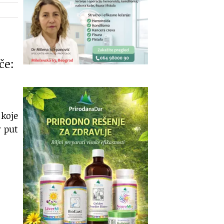
če:
 koje
v put