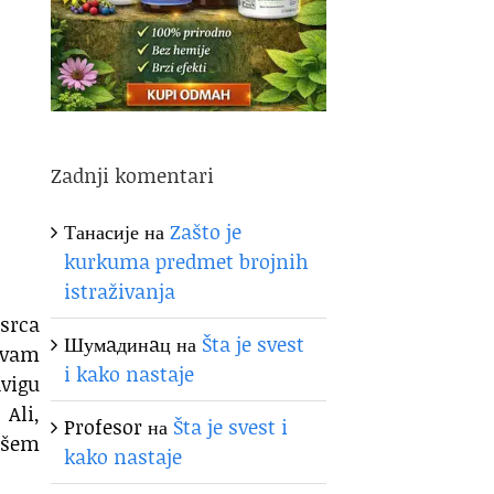
Zadnji komentari
Танасије
на
Zašto je
kurkuma predmet brojnih
istraživanja
 srca
Шумaдинaц
на
Šta je svest
d vam
i kako nastaje
dvigu
 Ali,
Profesor
на
Šta je svest i
vašem
kako nastaje