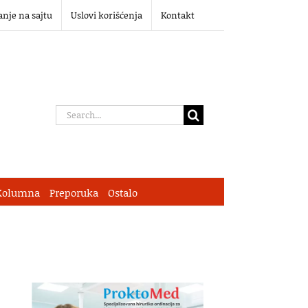
anje na sajtu
Uslovi korišćenja
Kontakt
Search
for:
Kolumna
Preporuka
Ostalo