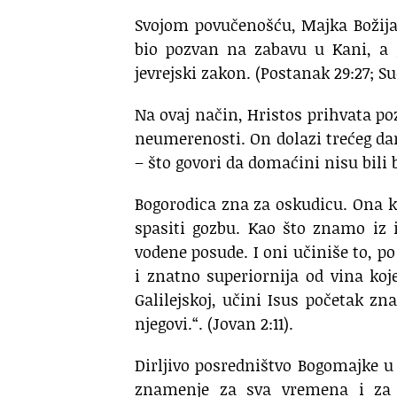
Svojom povučenošću, Majka Božija 
bio pozvan na zabavu u Kani, a 
jevrejski zakon. (Postanak 29:27; Sud
Na ovaj način, Hristos prihvata poz
neumerenosti. On dolazi trećeg da
– što govori da domaćini nisu bili 
Bogorodica zna za oskudicu. Ona ka
spasiti gozbu. Kao što znamo iz 
vodene posude. I oni učiniše to, p
i znatno superiornija od vina koje
Galilejskoj, učini Isus početak zn
njegovi.“. (Jovan 2:11).
Dirljivo posredništvo Bogomajke u 
znamenje za sva vremena i za