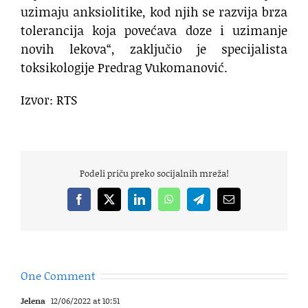
uzimaju anksiolitike, kod njih se razvija brza
tolerancija koja povećava doze i uzimanje
novih lekova“, zaključio je specijalista
toksikologije Predrag Vukomanović.
Izvor: RTS
Podeli priču preko socijalnih mreža!
Facebook
X
LinkedIn
WhatsApp
Telegram
Email
One Comment
Jelena
12/06/2022 at 10:51