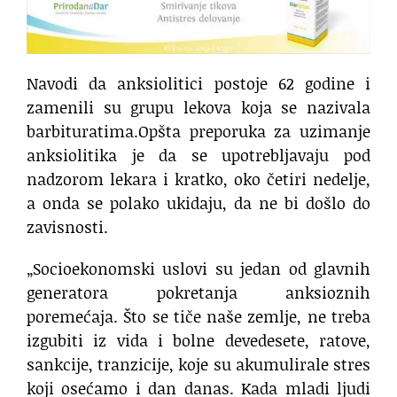
Navodi da anksiolitici postoje 62 godine i
zamenili su grupu lekova koja se nazivala
barbituratima.Opšta preporuka za uzimanje
anksiolitika je da se upotrebljavaju pod
nadzorom lekara i kratko, oko četiri nedelje,
a onda se polako ukidaju, da ne bi došlo do
zavisnosti.
„Socioekonomski uslovi su jedan od glavnih
generatora pokretanja anksioznih
poremećaja. Što se tiče naše zemlje, ne treba
izgubiti iz vida i bolne devedesete, ratove,
sankcije, tranzicije, koje su akumulirale stres
koji osećamo i dan danas. Kada mladi ljudi