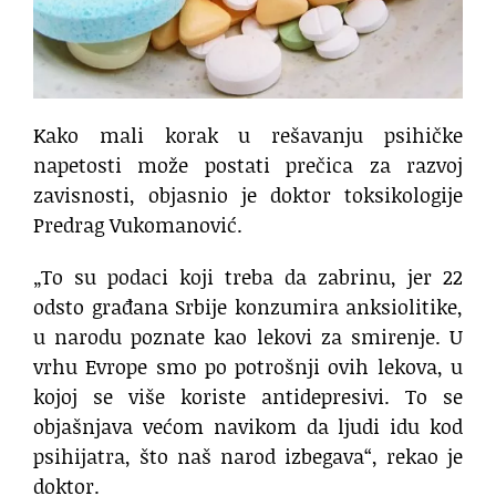
Kako mali korak u rešavanju psihičke
napetosti može postati prečica za razvoj
zavisnosti, objasnio je doktor toksikologije
Predrag Vukomanović.
„To su podaci koji treba da zabrinu, jer 22
odsto građana Srbije konzumira anksiolitike,
u narodu poznate kao lekovi za smirenje. U
vrhu Evrope smo po potrošnji ovih lekova, u
kojoj se više koriste antidepresivi. To se
objašnjava većom navikom da ljudi idu kod
psihijatra, što naš narod izbegava“, rekao je
doktor.