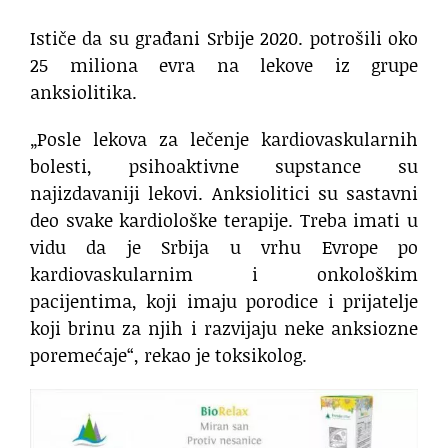
Ističe da su građani Srbije 2020. potrošili oko
25 miliona evra na lekove iz grupe
anksiolitika.
„Posle lekova za lečenje kardiovaskularnih
bolesti, psihoaktivne supstance su
najizdavaniji lekovi. Anksiolitici su sastavni
deo svake kardiološke terapije. Treba imati u
vidu da je Srbija u vrhu Evrope po
kardiovaskularnim i onkološkim
pacijentima, koji imaju porodice i prijatelje
koji brinu za njih i razvijaju neke anksiozne
poremećaje“, rekao je toksikolog.