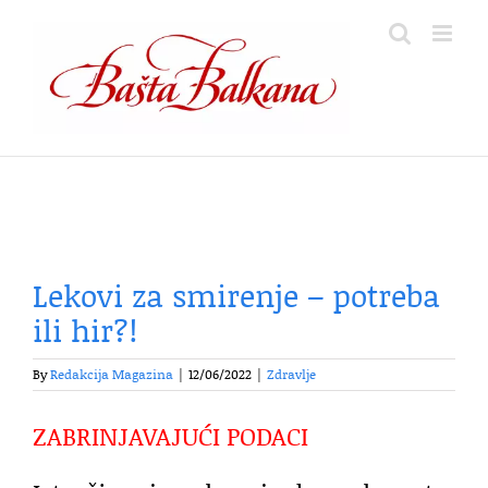
Skip
to
content
Lekovi za smirenje – potreba
ili hir?!
By
Redakcija Magazina
|
12/06/2022
|
Zdravlje
ZABRINJAVAJUĆI PODACI