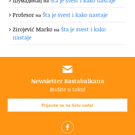
Шумaдинaц
на
Šta je svest i kako nastaje
Profesor
на
Šta je svest i kako nastaje
Zirojević Marko
на
Šta je svest i kako
nastaje
Newsletter Bastabalkana
Budite u toku!
Prijavite se na listu sada!