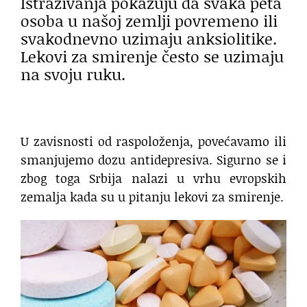
Istraživanja pokazuju da svaka peta
osoba u našoj zemlji povremeno ili
svakodnevno uzimaju anksiolitike.
Lekovi za smirenje često se uzimaju
na svoju ruku.
U zavisnosti od raspoloženja, povećavamo ili
smanjujemo dozu antidepresiva. Sigurno se i
zbog toga Srbija nalazi u vrhu evropskih
zemalja kada su u pitanju lekovi za smirenje.