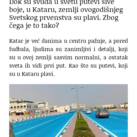
Dok su svuda u svetu putevi sive
boje, u Kataru, zemlji ovogodišnjeg
Svetskog prvenstva su plavi. Zbog
čega je to tako?
Katar je već danima u centru pažnje, a pored
fudbala, ljudima su zanimljivi i detalji, koji
su u ovoj zemlji sasvim normalni, a ostatak
sveta ih vidi prvi put. Kao što su putevi, koji
su u Kataru plavi.