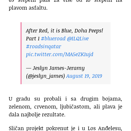
plavom asfaltu.
After Red, it is Blue, Doha Peeps!
Part 1
#blueroad
@ILQLive
#roadsinqatar
pic.twitter.com/MA5eZK1ujd
— Jeslyn James-Jeramy
(@jeslyn_james)
August 19, 2019
U gradu su probali i sa drugim bojama,
zelenom, crvenom, ljubičastom, ali plava je
dala najbolje rezultate.
Sličan projekt pokrenut je i u Los Anđelesu,