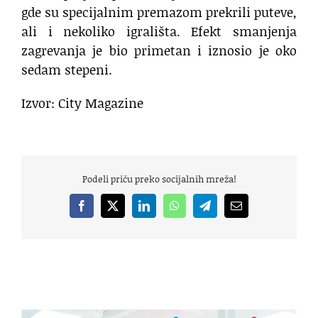
gde su specijalnim premazom prekrili puteve,
ali i nekoliko igrališta. Efekt smanjenja
zagrevanja je bio primetan i iznosio je oko
sedam stepeni.
Izvor: City Magazine
Podeli priču preko socijalnih mreža!
Facebook
X
LinkedIn
WhatsApp
Telegram
Email