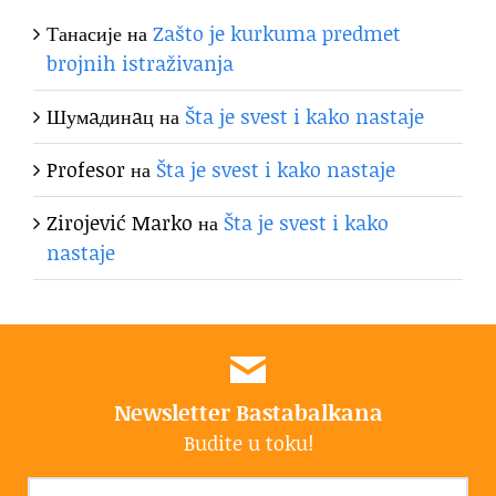
Танасије
на
Zašto je kurkuma predmet
brojnih istraživanja
Шумaдинaц
на
Šta je svest i kako nastaje
Profesor
на
Šta je svest i kako nastaje
Zirojević Marko
на
Šta je svest i kako
nastaje
Newsletter Bastabalkana
Budite u toku!