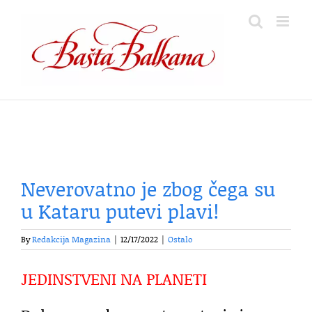
Skip
to
content
Neverovatno je zbog čega su
u Kataru putevi plavi!
By
Redakcija Magazina
|
12/17/2022
|
Ostalo
JEDINSTVENI NA PLANETI