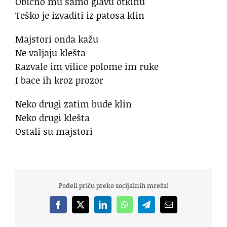
Obično mu samo glavu otkinu
Teško je izvaditi iz patosa klin
Majstori onda kažu
Ne valjaju klešta
Razvale im vilice polome im ruke
I bace ih kroz prozor
Neko drugi zatim bude klin
Neko drugi klešta
Ostali su majstori
Podeli priču preko socijalnih mreža!
Facebook
X
LinkedIn
WhatsApp
Telegram
Email