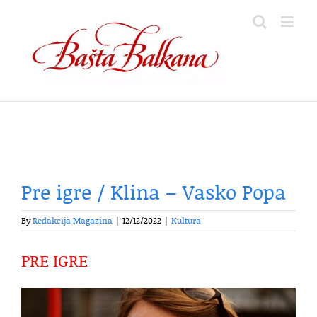
Skip
to
content
Pre igre / Klina – Vasko Popa
By
Redakcija Magazina
|
12/12/2022
|
Kultura
PRE IGRE