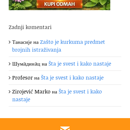
Zadnji komentari
Танасије
на
Zašto je kurkuma predmet
brojnih istraživanja
Шумaдинaц
на
Šta je svest i kako nastaje
Profesor
на
Šta je svest i kako nastaje
Zirojević Marko
на
Šta je svest i kako
nastaje