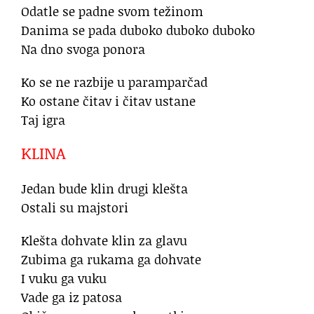
Odatle se padne svom težinom
Danima se pada duboko duboko duboko
Na dno svoga ponora
Ko se ne razbije u paramparčad
Ko ostane čitav i čitav ustane
Taj igra
KLINA
Jedan bude klin drugi klešta
Ostali su majstori
Klešta dohvate klin za glavu
Zubima ga rukama ga dohvate
I vuku ga vuku
Vade ga iz patosa