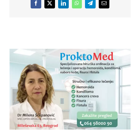
Facebook
X
LinkedIn
WhatsApp
Telegram
Email