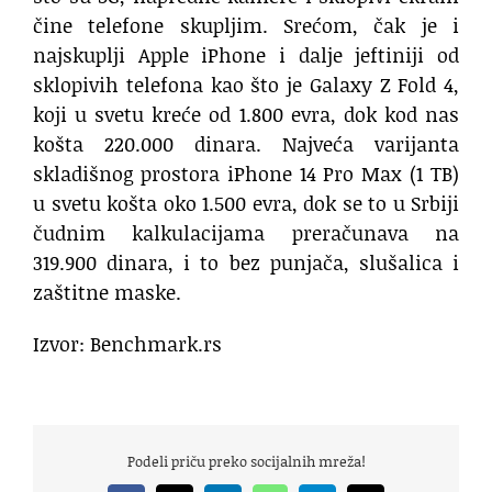
čine telefone skupljim. Srećom, čak je i
najskuplji Apple iPhone i dalje jeftiniji od
sklopivih telefona kao što je Galaxy Z Fold 4,
koji u svetu kreće od 1.800 evra, dok kod nas
košta 220.000 dinara. Najveća varijanta
skladišnog prostora iPhone 14 Pro Max (1 TB)
u svetu košta oko 1.500 evra, dok se to u Srbiji
čudnim kalkulacijama preračunava na
319.900 dinara, i to bez punjača, slušalica i
zaštitne maske.
Izvor: Benchmark.rs
Podeli priču preko socijalnih mreža!