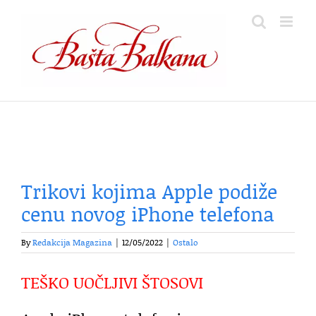
Skip
to
content
Trikovi kojima Apple podiže
cenu novog iPhone telefona
By
Redakcija Magazina
|
12/05/2022
|
Ostalo
TEŠKO UOČLJIVI ŠTOSOVI