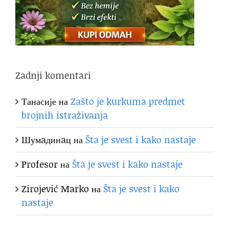
Zadnji komentari
Танасије
на
Zašto je kurkuma predmet
brojnih istraživanja
Шумaдинaц
на
Šta je svest i kako nastaje
Profesor
на
Šta je svest i kako nastaje
Zirojević Marko
на
Šta je svest i kako
nastaje