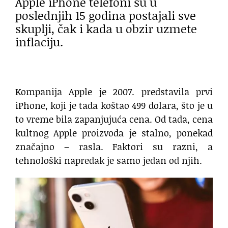
Apple iPhone telefoni su u
poslednjih 15 godina postajali sve
skuplji, čak i kada u obzir uzmete
inflaciju.
Kompanija Apple je 2007. predstavila prvi
iPhone, koji je tada koštao 499 dolara, što je u
to vreme bila zapanjujuća cena. Od tada, cena
kultnog Apple proizvoda je stalno, ponekad
značajno – rasla. Faktori su razni, a
tehnološki napredak je samo jedan od njih.