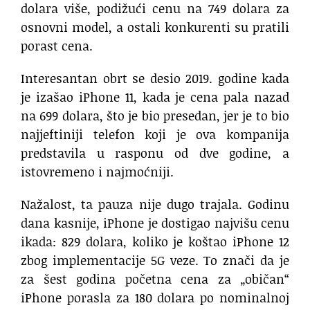
dolara više, podižući cenu na 749 dolara za
osnovni model, a ostali konkurenti su pratili
porast cena.
Interesantan obrt se desio 2019. godine kada
je izašao iPhone 11, kada je cena pala nazad
na 699 dolara, što je bio presedan, jer je to bio
najjeftiniji telefon koji je ova kompanija
predstavila u rasponu od dve godine, a
istovremeno i najmoćniji.
Nažalost, ta pauza nije dugo trajala. Godinu
dana kasnije, iPhone je dostigao najvišu cenu
ikada: 829 dolara, koliko je koštao iPhone 12
zbog implementacije 5G veze. To znači da je
za šest godina početna cena za „običan“
iPhone porasla za 180 dolara po nominalnoj