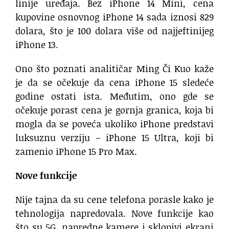
linije uređaja. Bez iPhone 14 Mini, cena
kupovine osnovnog iPhone 14 sada iznosi 829
dolara, što je 100 dolara više od najjeftinijeg
iPhone 13.
Ono što poznati analitičar Ming Či Kuo kaže
je da se očekuje da cena iPhone 15 sledeće
godine ostati ista. Međutim, ono gde se
očekuje porast cena je gornja granica, koja bi
mogla da se poveća ukoliko iPhone predstavi
luksuznu verziju – iPhone 15 Ultra, koji bi
zamenio iPhone 15 Pro Max.
Nove funkcije
Nije tajna da su cene telefona porasle kako je
tehnologija napredovala. Nove funkcije kao
što su 5G, napredne kamere i sklopivi ekrani